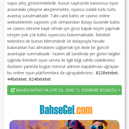
sayısı artış göstermektedir. bunun sayesinde kanunsuz oyun
arasındaki çekişme ateşlenmekte, oyuncu odaklı türlü türlü
avantaj sunulmaktadır. Tabi canlı bahis ve casino online
websitelerinin sayısının çok olmasından dolayı Güvenilir bahis
ve casino sitesine kayıt olmak için gözü kapalı seçim yapmak
isteyen pek çok bahis oyuncusu bulunmaktadır. Betebet
websitesi de bunun bilincindedir ve dolayısıyla hesabı
bulunanları haz almalarını sağlamak için ikide bir güncel
avantajlar sunmaktadır. Yazının alt tarafında yer gören bilgiler
ışığında Betebet oyun servisi ile ilgili bilgi sahibi olabilirsiniz.
Bunların yanında bugün mevcut adresin kapatılması uğrayan
bu online oyun platformlara da uğrayabilirsiniz :
822Betebet
,
44Betebet
,
824Betebet
BAHİSCASİNO'YA ÜYE OL 2000 TL DENEME BONUSU + 225