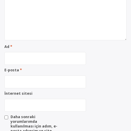
Ad
*
E-posta
*
İnternet sitesi
Daha sonraki
yorumlarımda
kullanılması için adım, e-
posta adresim ve site