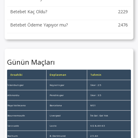
Betebet Kaç Oldu?
2229
Betebet Ödeme Yapıyor mu?
2476
Günün Maçları
Evsahibi
Deplasman
Tahmin
İstanbulspor
Kayserispor
Skor : 2:5
Altınordu
Pendikspor
Skor : 3:5
Rayo Vallecano
Barcelona
MS1
Bournemouth
Liverpool
İlk Gol : Gol Yok
Sassuolo
Lazio
X/2 & Alt 4.5
Bochum
B. Dortmund
2.5 Alt