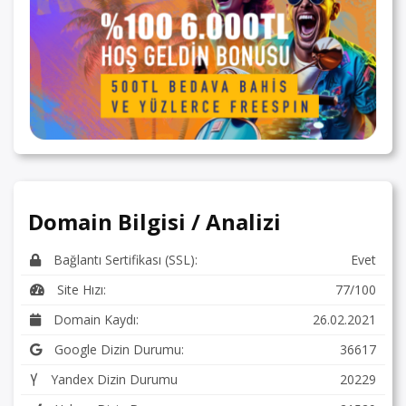
Domain Bilgisi / Analizi
Bağlantı Sertifikası (SSL):
Evet
Site Hızı:
77/100
Domain Kaydı:
26.02.2021
Google Dizin Durumu:
36617
Yandex Dizin Durumu
20229