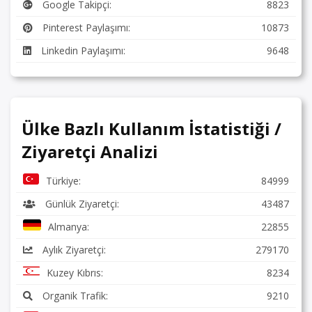
Google Takipçi:
8823
Pinterest Paylaşımı:
10873
Linkedin Paylaşımı:
9648
Ülke Bazlı Kullanım İstatistiği /
Ziyaretçi Analizi
Türkiye:
84999
Günlük Ziyaretçi:
43487
Almanya:
22855
Aylık Ziyaretçi:
279170
Kuzey Kıbrıs:
8234
Organik Trafik:
9210