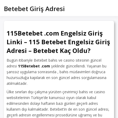
Skip
Betebet Giriş Adresi
to
content
115Betebet .com Engelsiz Giriş
Linki – 115 Betebet Engelsiz Giriş
Adresi – Betebet Kaç Oldu?
Bugün itibariyle Betebet bahis ve casino sitesinin güncel
adresi
115Betebet .com
şeklinde güncellendi. Yaşanan bu
şanssız uygulama sonrasında , bahis müdavimleri doğruca
huzursuzluğa kapılarak en son güncel adres sorgulamasına
atılmaktadır.
Ülke sınırları dışı çalışma yürüten çevirimiçi bahis ve casino
websitelerinin Türkiye’de kanunsuz oyun olarak kabul
edilmesinden dolayı haftanın bazı günleri geçerli adres
kullanım dışı kalmaktadır. Betebet’in de en son güncel adresi,
geçerli adresin engellenmesi prosedürüne uğramış ve bu