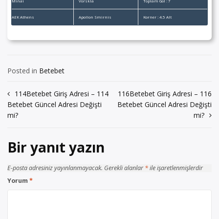
Minai
Vorskla
Toplam Gol : 7
AEK Athens
Apollon Smirnis
Korner : 4.5 Alt
Posted in
Betebet
Yazı
114Betebet Giriş Adresi – 114
116Betebet Giriş Adresi – 116
Betebet Güncel Adresi Değişti
Betebet Güncel Adresi Değişti
gezinmesi
mi?
mi?
Bir yanıt yazın
E-posta adresiniz yayınlanmayacak.
Gerekli alanlar
*
ile işaretlenmişlerdir
Yorum
*