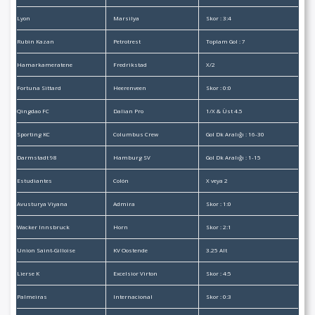
Lyon
Marsilya
Skor : 3:4
Rubin Kazan
Petrotrest
Toplam Gol : 7
Hamarkameratene
Fredrikstad
X/2
Fortuna Sittard
Heerenveen
Skor : 0:0
Qingdao FC
Dalian Pro
1/X & Üst 4.5
Sporting KC
Columbus Crew
Gol Dk Aralığı : 16-30
Darmstadt 98
Hamburg SV
Gol Dk Aralığı : 1-15
Estudiantes
Colón
X veya 2
Avusturya Viyana
Admira
Skor : 1:0
Wacker Innsbruck
Horn
Skor : 2:1
Union Saint-Gilloise
KV Oostende
3.25 Alt
Lierse K
Excelsior Virton
Skor : 4:5
Palmeiras
Internacional
Skor : 0:3