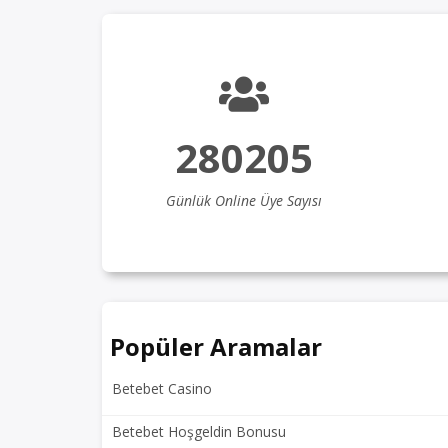
280205
Günlük Online Üye Sayısı
Popüler Aramalar
Betebet Casino
Betebet Hoşgeldin Bonusu