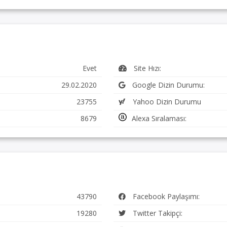
Evet
Site Hızı:
29.02.2020
Google Dizin Durumu:
23755
Yahoo Dizin Durumu
8679
Alexa Sıralaması:
i
43790
Facebook Paylaşımı:
19280
Twitter Takipçi: