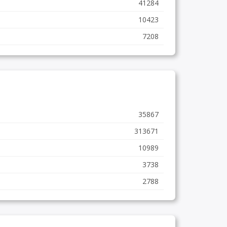
41284
10423
7208
35867
313671
10989
3738
2788