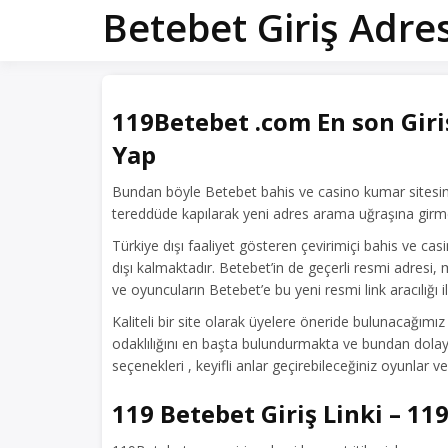
Skip
Betebet Giriş Adres
to
content
119Betebet .com En son Giriş
Yap
Bundan böyle Betebet bahis ve casino kumar sitesin
tereddüde kapılarak yeni adres arama uğraşına girme
Türkiye dışı faaliyet gösteren çevirimiçi bahis ve ca
dışı kalmaktadır. Betebet’in de geçerli resmi adres
ve oyuncuların Betebet’e bu yeni resmi link aracılığı i
Kaliteli bir site olarak üyelere öneride bulunacağım
odaklılığını en başta bulundurmakta ve bundan dolay
seçenekleri , keyifli anlar geçirebileceğiniz oyunlar 
119 Betebet Giriş Linki – 1