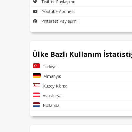
Twitter Paylaşımı:
Youtube Abonesi:
Pinterest Paylaşımı:
Ülke Bazlı Kullanım İstatisti
Türkiye:
Almanya:
Kuzey Kıbrıs:
Avusturya:
Hollanda: