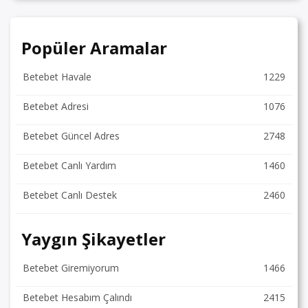
Popüler Aramalar
Betebet Havale
1229
Betebet Adresi
1076
Betebet Güncel Adres
2748
Betebet Canlı Yardım
1460
Betebet Canlı Destek
2460
Yaygın Şikayetler
Betebet Giremiyorum
1466
Betebet Hesabım Çalındı
2415