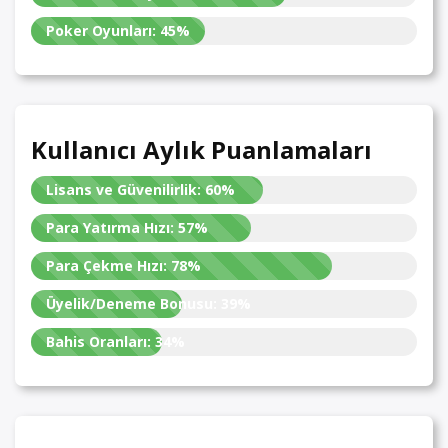
Poker Oyunları:
45%
Kullanıcı Aylık Puanlamaları
Lisans ve Güvenilirlik:
60%
Para Yatırma Hızı:
57%
Para Çekme Hızı:
78%
Üyelik/Deneme Bonusu:
39%
Bahis Oranları:
34%