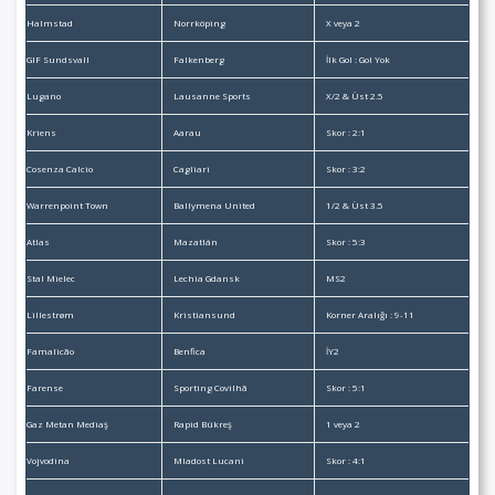
Halmstad
Norrköping
X veya 2
GIF Sundsvall
Falkenberg
İlk Gol : Gol Yok
Lugano
Lausanne Sports
X/2 & Üst 2.5
Kriens
Aarau
Skor : 2:1
Cosenza Calcio
Cagliari
Skor : 3:2
Warrenpoint Town
Ballymena United
1/2 & Üst 3.5
Atlas
Mazatlán
Skor : 5:3
Stal Mielec
Lechia Gdansk
MS2
Lillestrøm
Kristiansund
Korner Aralığı : 9-11
Famalicão
Benfica
İY2
Farense
Sporting Covilhã
Skor : 5:1
Gaz Metan Mediaş
Rapid Bükreş
1 veya 2
Vojvodina
Mladost Lucani
Skor : 4:1