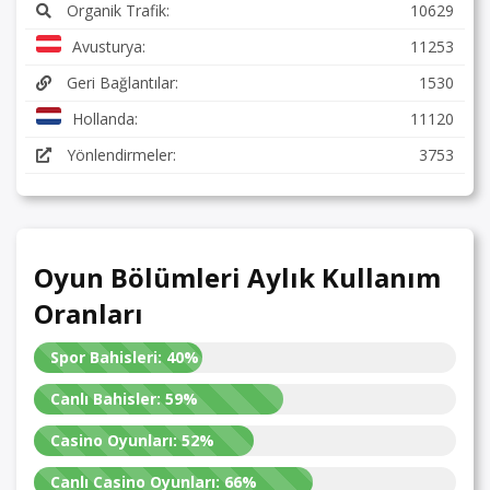
Organik Trafik:
10629
Avusturya:
11253
Geri Bağlantılar:
1530
Hollanda:
11120
Yönlendirmeler:
3753
Oyun Bölümleri Aylık Kullanım
Oranları
Spor Bahisleri:
40%
Canlı Bahisler:
59%
Casino Oyunları:
52%
Canlı Casino Oyunları:
66%