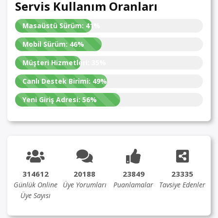
Servis Kullanım Oranları
Masaüstü Sürüm:
41%
Mobil Sürüm:
46%
Müşteri Hizmetleri:
35%
Canlı Destek Birimi:
49%
Yeni Giriş Adresi:
56%
314612
20188
23849
23335
Günlük Online
Üye Yorumları
Puanlamalar
Tavsiye Edenler
Üye Sayısı