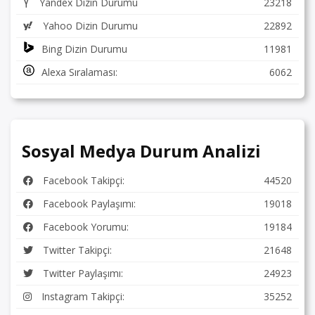
Yandex Dizin Durumu
23218
Yahoo Dizin Durumu
22892
Bing Dizin Durumu
11981
Alexa Sıralaması:
6062
Sosyal Medya Durum Analizi
Facebook Takipçi:
44520
Facebook Paylaşımı:
19018
Facebook Yorumu:
19184
Twitter Takipçi:
21648
Twitter Paylaşımı:
24923
Instagram Takipçi:
35252