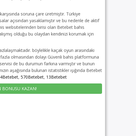
y karşısında soruna çare üretmiştir. Türkiye
asalar açısından yasaklamıştır ve bu nedenle de aktif
his websitelerinden birisi olan Betebet bahis
lışmış olduğu bu olaydan kendinizi korumak için
 fazlalaşmaktadır. böylelikle kaçak oyun arasındaki
a fazla olmasından dolayı Güvenli bahis platformuna
servisi de bu durumun farkına varmıştır ve bunun
zın aşağısında bulunan istatistikler ışığında Betebet
4Betebet
,
570Betebet
,
13Betebet
İN BONUSU KAZAN!