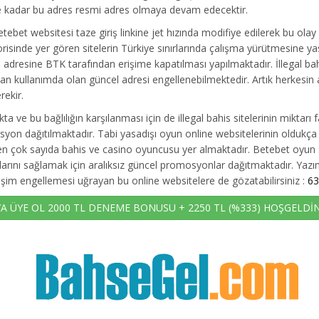
e kadar bu adres resmi adres olmaya devam edecektir.
Betebet websitesi taze giriş linkine jet hızında modifiye edilerek bu ola
gorisinde yer gören sitelerin Türkiye sınırlarında çalışma yürütmesine y
iş adresine BTK tarafından erişime kapatılması yapılmaktadır. İllegal ba
kullanımda olan güncel adresi engellenebilmektedir. Artık herkesin a
rekir.
a ve bu bağlılığın karşılanması için de illegal bahis sitelerinin miktarı
syon dağıtılmaktadır. Tabi yasadışı oyun online websitelerinin oldukç
en çok sayıda bahis ve casino oyuncusu yer almaktadır. Betebet oyun 
rını sağlamak için aralıksız güncel promosyonlar dağıtmaktadır. Yazımı
ün erişim engellemesi uğrayan bu online websitelere de gözatabilirsiniz :
63
A ÜYE OL 2000 TL DENEME BONUSU + 2250 TL (%333) HOŞGELD