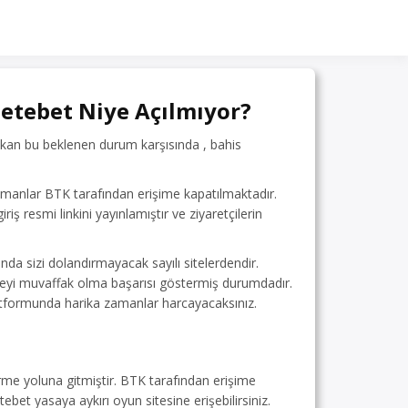
Betebet Niye Açılmıyor?
ıkan bu beklenen durum karşısında , bahis
zamanlar BTK tarafından erişime kapatılmaktadır.
iriş resmi linkini yayınlamıştır ve ziyaretçilerin
da sizi dolandırmayacak sayılı sitelerdendir.
tmeyi muvaffak olma başarısı göstermiş durumdadır.
latformunda harika zamanlar harcayacaksınız.
irme yoluna gitmiştir. BTK tarafından erişime
bet yasaya aykırı oyun sitesine erişebilirsiniz.