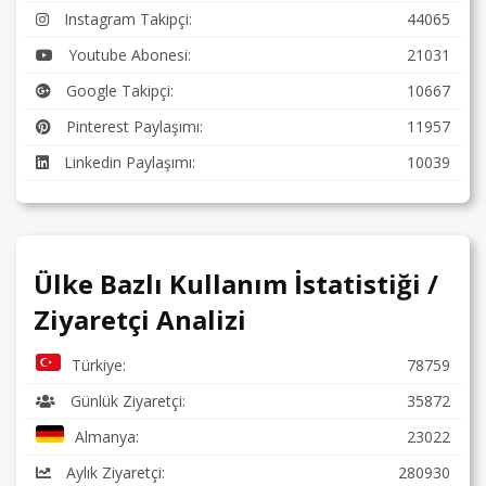
Instagram Takipçi:
44065
Youtube Abonesi:
21031
Google Takipçi:
10667
Pinterest Paylaşımı:
11957
Linkedin Paylaşımı:
10039
Ülke Bazlı Kullanım İstatistiği /
Ziyaretçi Analizi
Türkiye:
78759
Günlük Ziyaretçi:
35872
Almanya:
23022
Aylık Ziyaretçi:
280930