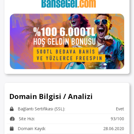
Domain Bilgisi / Analizi
Bağlantı Sertifikası (SSL):
Evet
Site Hızı:
93/100
Domain Kaydı:
28.06.2020