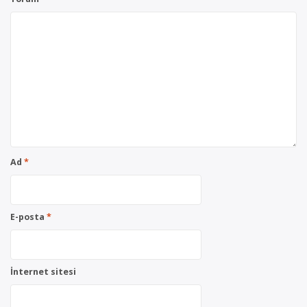
Ad
*
E-posta
*
İnternet sitesi