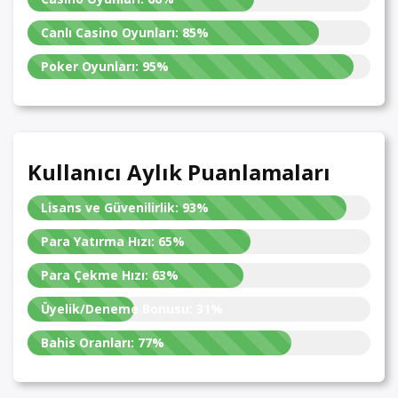
Canlı Casino Oyunları:
85%
Poker Oyunları:
95%
Kullanıcı Aylık Puanlamaları
Lisans ve Güvenilirlik:
93%
Para Yatırma Hızı:
65%
Para Çekme Hızı:
63%
Üyelik/Deneme Bonusu:
31%
Bahis Oranları:
77%