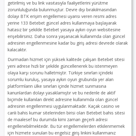
getirilmiş ve bu link vasıtasıyla faaliyetlerini yürütme
zorunluluğunda bulunmuştur. Devre dışı bırakılmasından
dolayı BTK erişim engellemesi uyarısı veren resmi adres
yerine 133 Betebet güncel adres kullanmaya başlayarak
hatasız bir şekilde Betebet yasaya aykırı oyun websitesine
erişebilirsiniz. Daha sonra yaşanacak kullanımda olan güncel
adresinin engellenmesine kadar bu giriş adresi devrede olarak
kalacaktır.
Durmadan hizmet için yüksek kalitede çalışan Betebet sitesi
yeni adrese hızlı bir şekilde güncellenerek bu istenmeyen
olaya karşı sorunu halletmiştir. Türkiye sınırları içindeki
sorumlu kuruluş, yasaya aykırı oyun grubunda yer alan
platformların ülke sınırları içinde hizmet sunmasına
kanunlardan dolayı yasaklamıştır ve bu nedenle de aktif
biçimde kullanılan direkt adresine kullanımda olan güncel
adresinin engellenmesi uygulanmaktadır. Kaçak casino ve
canlı bahis kumar sitelerinden birisi olan Betebet bahis sitesi
de maalesef bu durumda kimi zaman geçerli adresi
engellenebilmektedir. Bu tür engellemelerden etkilenmemek
için hizmete sunulan bu engelsiz giriş linkini kullanmanız