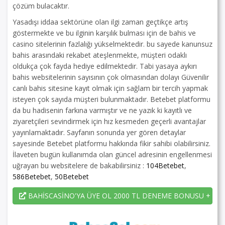
çözüm bulacaktır.
Yasadışı iddaa sektörüne olan ilgi zaman geçtikçe artış
göstermekte ve bu ilginin karşılık bulması için de bahis ve
casino sitelerinin fazlalığı yükselmektedir. bu sayede kanunsuz
bahis arasındaki rekabet ateşlenmekte, müşteri odaklı
oldukça çok fayda hediye edilmektedir. Tabi yasaya aykırı
bahis websitelerinin sayısının çok olmasından dolayı Güvenilir
canlı bahis sitesine kayıt olmak için sağlam bir tercih yapmak
isteyen çok sayıda müşteri bulunmaktadır. Betebet platformu
da bu hadisenin farkına varmıştır ve ne yazık ki kayıtlı ve
ziyaretçileri sevindirmek için hız kesmeden geçerli avantajlar
yayınlamaktadır. Sayfanın sonunda yer gören detaylar
sayesinde Betebet platformu hakkında fikir sahibi olabilirsiniz.
İlaveten bugün kullanımda olan güncel adresinin engellenmesi
uğrayan bu websitelere de bakabilirsiniz :
104Betebet
,
586Betebet
,
50Betebet
BAHİSCASİNO'YA ÜYE OL 2000 TL DENEME BONUSU + 225