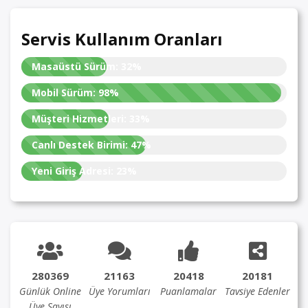
Servis Kullanım Oranları
Masaüstü Sürüm:
32%
Mobil Sürüm:
98%
Müşteri Hizmetleri:
33%
Canlı Destek Birimi:
47%
Yeni Giriş Adresi:
23%
280369
21163
20418
20181
Günlük Online
Üye Yorumları
Puanlamalar
Tavsiye Edenler
Üye Sayısı