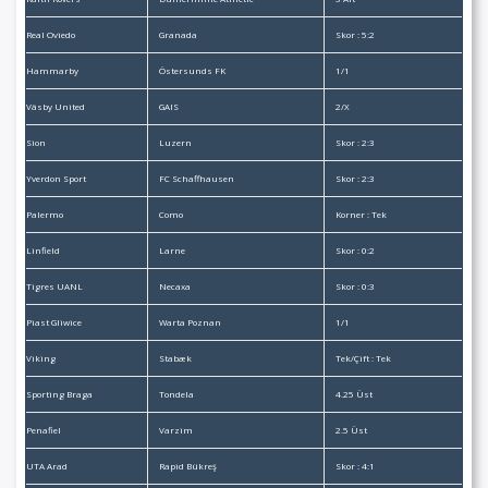
Real Oviedo
Granada
Skor : 5:2
Hammarby
Östersunds FK
1/1
Väsby United
GAIS
2/X
Sion
Luzern
Skor : 2:3
Yverdon Sport
FC Schaffhausen
Skor : 2:3
Palermo
Como
Korner : Tek
Linfield
Larne
Skor : 0:2
Tigres UANL
Necaxa
Skor : 0:3
Piast Gliwice
Warta Poznan
1/1
Viking
Stabæk
Tek/Çift : Tek
Sporting Braga
Tondela
4.25 Üst
Penafiel
Varzim
2.5 Üst
UTA Arad
Rapid Bükreş
Skor : 4:1