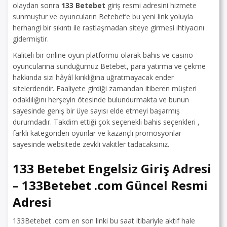
olaydan sonra
133 Betebet
giriş resmi adresini hizmete
sunmuştur ve oyuncuların Betebet’e bu yeni link yoluyla
herhangi bir sıkıntı ile rastlaşmadan siteye girmesi ihtiyacını
gidermiştir.
Kaliteli bir online oyun platformu olarak bahis ve casino
oyuncularına sunduğumuz Betebet, para yatırma ve çekme
hakkında sizi hâyâl kırıklığına uğratmayacak ender
sitelerdendir. Faaliyete girdiği zamandan itiberen müşteri
odaklılığını herşeyin ötesinde bulundurmakta ve bunun
sayesinde geniş bir üye sayısı elde etmeyi başarmış
durumdadır. Takdim ettiği çok seçenekli bahis seçenkleri ,
farklı kategoriden oyunlar ve kazançlı promosyonlar
sayesinde websitede zevkli vakitler tadacaksınız.
133 Betebet Engelsiz Giriş Adresi
– 133Betebet .com Güncel Resmi
Adresi
133Betebet .com en son linki bu saat itibariyle aktif hale