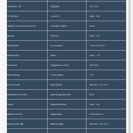
Västerås SK
Örgryte
2.5 Üst
St. Gallen
Luzern
Skor : 4:0
Stade Lausanne-Ouchy
Yverdon Sport
2 Alt
Genoa
Parma
Skor : 4:1
Glentoran
Crusaders
1/X & Üst 4.5
Monterrey
Atlas
Skor : 1:5
Cracovia
Zaglebie Lubin
4.25 Alt
Rosenborg
Lillestrøm
1/2
Gil Vicente
Marítimo
Korner : 2.5 Üst
Academico Viseu
Sporting Covilhã
MS1
Sepsi
Rapid Bükreş
Skor : 4:2
Radnicki Nis
Napredak
X/2 & Alt 3.5
Gençlerbirliği
Adanaspor
Korner : 4.5 Üst