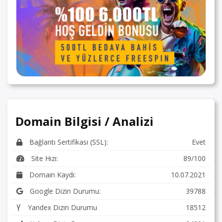
Domain Bilgisi / Analizi
Bağlantı Sertifikası (SSL):
Evet
Site Hızı:
89/100
Domain Kaydı:
10.07.2021
Google Dizin Durumu:
39788
Yandex Dizin Durumu
18512