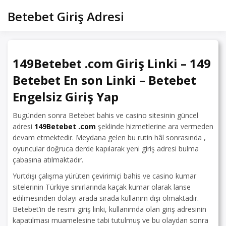
Skip
Betebet Giriş Adresi
to
content
149Betebet .com Giriş Linki – 149
Betebet En son Linki – Betebet
Engelsiz Giriş Yap
Bugünden sonra Betebet bahis ve casino sitesinin güncel
adresi
149Betebet .com
şeklinde hizmetlerine ara vermeden
devam etmektedir. Meydana gelen bu rutin hâl sonrasında ,
oyuncular doğruca derde kapılarak yeni giriş adresi bulma
çabasına atılmaktadır.
Yurtdışı çalışma yürüten çevirimiçi bahis ve casino kumar
sitelerinin Türkiye sınırlarında kaçak kumar olarak lanse
edilmesinden dolayı arada sırada kullanım dışı olmaktadır.
Betebet’in de resmi giriş linki, kullanımda olan giriş adresinin
kapatılması muamelesine tabi tutulmuş ve bu olaydan sonra