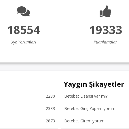
18554
19333
Üye Yorumları
Puanlamalar
Yaygın Şikayetler
2280
Betebet Lisansı var mı?
2383
Betebet Giriş Yapamıyorum
2873
Betebet Giremiyorum