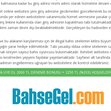
dışı kalmasına kadar bu giriş adresi resmi adres olarak hizmetine devam 
 online websitesi yeni giriş adresine gecikmeden güncellenerek bu is
masında yer edinen websitelerin vatanımızda hizmet vermesine yasala
iş linkine kullanımda olan giriş adresinin kapatılması tabi tutulmaktadır
mi zaman devre dışı bırakılabilmektedir. Gerçekleşen bu hadiseden etk
e bu alakanın karşılanması için de illegal bahis sitelerinin kitlesi büy
 yığın yarar hediye edilmektedir. Tabi yasadışı iddaa online sitelerinin 
nmak isteyen sayısız bahis oyuncusu bulunmaktadır. Betebet websitesi
sı kesilmeden yepyeni faydalar yayınlamaktadır. Sayfanın alt tarafında 
erli adresin engellenmesi uğrayan bu websitelere de kontrol edebilirsiniz 
A ÜYE OL 2000 TL DENEME BONUSU + 2250 TL (%333) HOŞGELD