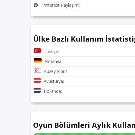
Pinterest Paylaşımı:
Ülke Bazlı Kullanım İstatisti
Türkiye:
Almanya:
Kuzey Kıbrıs:
Avusturya:
Hollanda:
Oyun Bölümleri Aylık Kulla