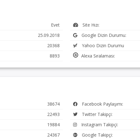
Evet
Site Hızı:
25.09.2018
Google Dizin Durumu:
20368
Yahoo Dizin Durumu
8893
Alexa Sıralaması:
i
38674
Facebook Paylaşımı:
22493
Twitter Takipçi:
19884
Instagram Takipçi:
24367
Google Takipçi: