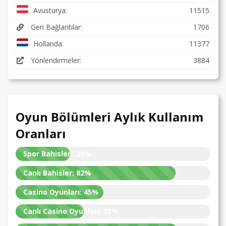
Avusturya:
11515
Geri Bağlantılar:
1706
Hollanda:
11377
Yönlendirmeler:
3884
Oyun Bölümleri Aylık Kullanım
Oranları
Spor Bahisleri:
28%
Canlı Bahisler:
82%
Casino Oyunları:
45%
Canlı Casino Oyunları:
35%