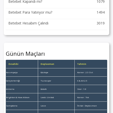
Betebet Kapandı mı?
1079
Betebet Para Yatırıyor mu?
1494
Betebet Hesabım Çalındı
3019
Günün Maçları
Evsahibi
Deplasman
Tahmin
Kasımpaşa
Göztepe
Korner : 2.5 Üst
Gençlerbirliği
Tuzlaspor
X & Alt 2.5
Almeria
Getafe
Skor : 1:0
Brighton & Hove Albion
Leeds United
Korner : Tek
Sampdoria
Lecce
İlk Gol : Deplasman