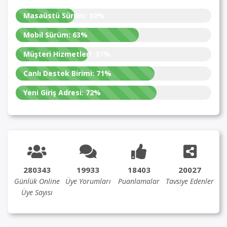
Masaüstü Sürüm:
30%
Mobil Sürüm:
63%
Müşteri Hizmetleri:
37%
Canlı Destek Birimi:
71%
Yeni Giriş Adresi:
72%
280343
19933
18403
20027
Günlük Online
Üye Yorumları
Puanlamalar
Tavsiye Edenler
Üye Sayısı