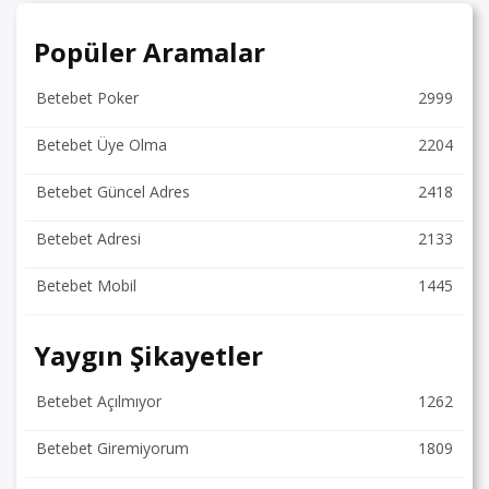
Popüler Aramalar
Betebet Poker
2999
Betebet Üye Olma
2204
Betebet Güncel Adres
2418
Betebet Adresi
2133
Betebet Mobil
1445
Yaygın Şikayetler
Betebet Açılmıyor
1262
Betebet Giremiyorum
1809