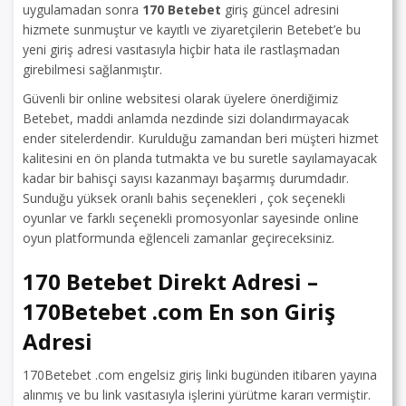
uygulamadan sonra
170 Betebet
giriş güncel adresini
hizmete sunmuştur ve kayıtlı ve ziyaretçilerin Betebet’e bu
yeni giriş adresi vasıtasıyla hiçbir hata ile rastlaşmadan
girebilmesi sağlanmıştır.
Güvenli bir online websitesi olarak üyelere önerdiğimiz
Betebet, maddi anlamda nezdinde sizi dolandırmayacak
ender sitelerdendir. Kurulduğu zamandan beri müşteri hizmet
kalitesini en ön planda tutmakta ve bu suretle sayılamayacak
kadar bir bahisçi sayısı kazanmayı başarmış durumdadır.
Sunduğu yüksek oranlı bahis seçenekleri , çok seçenekli
oyunlar ve farklı seçenekli promosyonlar sayesinde online
oyun platformunda eğlenceli zamanlar geçireceksiniz.
170 Betebet Direkt Adresi –
170Betebet .com En son Giriş
Adresi
170Betebet .com engelsiz giriş linki bugünden itibaren yayına
alınmış ve bu link vasıtasıyla işlerini yürütme kararı vermiştir.