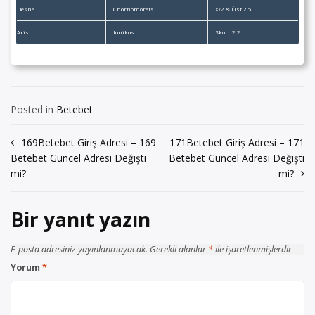
Desna
Chornomorets
X/2 & Üst 2.5
Aris
Ionikos
Skor : 2:2
Posted in
Betebet
Yazı
169Betebet Giriş Adresi – 169
171Betebet Giriş Adresi – 171
Betebet Güncel Adresi Değişti
Betebet Güncel Adresi Değişti
gezinmesi
mi?
mi?
Bir yanıt yazın
E-posta adresiniz yayınlanmayacak.
Gerekli alanlar
*
ile işaretlenmişlerdir
Yorum
*