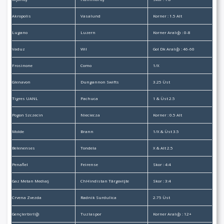
Akropolis
Vasalund
Korner : 1.5 Alt
Lugano
Luzern
Korner Aralığı : 0-8
Vaduz
Wil
Gol Dk Aralığı : 46-60
Frosinone
Como
1/X
Glenavon
Dungannon Swifts
3.25 Üst
Tigres UANL
Pachuca
1 & Üst 2.5
Pogon Szczecin
Nieciecza
Korner : 0.5 Alt
Molde
Brann
1/X & Üst 3.5
Belenenses
Tondela
X & Alt 2.5
Penafiel
Feirense
Skor : 4:4
Gaz Metan Mediaş
ChHindistan Târgovişte
Skor : 3:4
Crvena Zvezda
Radnik Surdulica
2.75 Üst
Gençlerbirliği
Tuzlaspor
Korner Aralığı : 12+