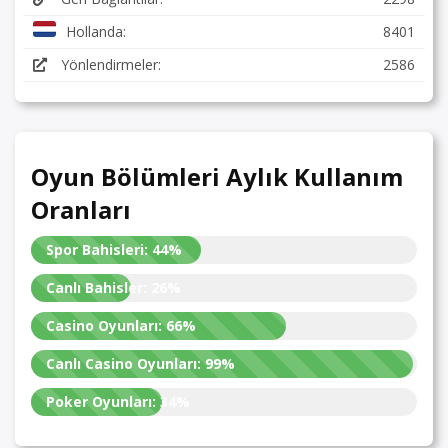
Hollanda:
8401
Yönlendirmeler:
2586
Oyun Bölümleri Aylık Kullanım
Oranları
Spor Bahisleri:
44%
Canlı Bahisler:
26%
Casino Oyunları:
66%
Canlı Casino Oyunları:
99%
Poker Oyunları:
34%