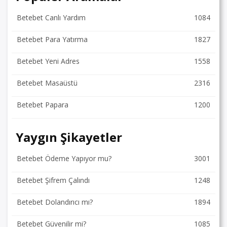
Betebet Canlı Yardım
1084
Betebet Para Yatırma
1827
Betebet Yeni Adres
1558
Betebet Masaüstü
2316
Betebet Papara
1200
Yaygın Şikayetler
Betebet Ödeme Yapıyor mu?
3001
Betebet Şifrem Çalındı
1248
Betebet Dolandırıcı mı?
1894
Betebet Güvenilir mi?
1085