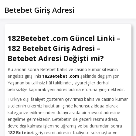
Skip
Betebet Giriş Adresi
to
content
182Betebet .com Güncel Linki –
182 Betebet Giriş Adresi –
Betebet Adresi Değişti mi?
Bu andan sonra Betebet bahis ve casino kumar sitesinin
engelsiz giriş linki
182Betebet .com
şeklinde değişmiştir.
Yaşanan bu talihsiz hâl takibinde , ziyaretçiler derhal
belirsizliğe kapılarak yeni adres bulma eforuna girişmektedir.
Türkiye dışı faaliyet gösteren çevirimiçi bahis ve casino kumar
sitelerinin ülkemiz hudutları içinde kanunsuz iddaa olarak
kategorize edilmesinden dolayı arada bir mevcut adresine
engellme gelmektedir. Betebet’in de geçerli resmi adresi,
devre dışı kalması işlemine uğramış ve bu durumdan sonra
182 Betebet
giriş resmi adresini faaliyete sokmuştur ve