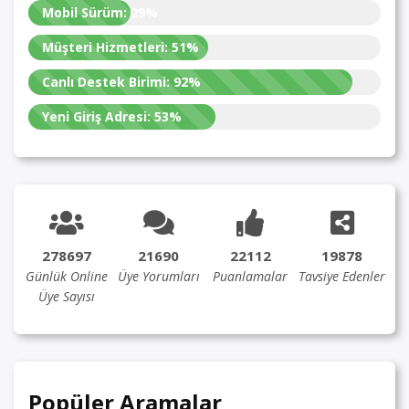
Mobil Sürüm:
29%
Müşteri Hizmetleri:
51%
Canlı Destek Birimi:
92%
Yeni Giriş Adresi:
53%
278697
21690
22112
19878
Günlük Online
Üye Yorumları
Puanlamalar
Tavsiye Edenler
Üye Sayısı
Popüler Aramalar