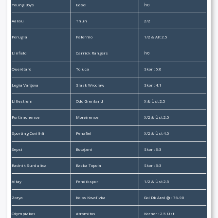
Young Boys
Basel
İY0
Aarau
Thun
2/2
Perugia
Palermo
1/2 & Alt 2.5
Linfield
Carrick Rangers
İY0
Querétaro
Toluca
Skor : 5:0
Legia Varşova
Slask Wroclaw
Skor : 4:1
Lillestrøm
Odd Grenland
X & Üst 2.5
Portimonense
Moreirense
X/2 & Üst 2.5
Sporting Covilhã
Penafiel
X/2 & Üst 4.5
Sepsi
Botoşani
Skor : 3:3
Radnik Surdulica
Backa Topola
Skor : 3:3
Altay
Pendikspor
1/2 & Üst 2.5
Zorya
Kolos Kovalivka
Gol Dk Aralığı : 76-90
Olympiakos
Atromitos
Korner : 2.5 Üst