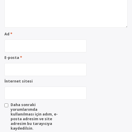
Ad
*
E-posta
*
İnternet sitesi
Daha sonraki
yorumlarımda
kullanılması için adım, e-
posta adresim ve site
adresim bu tarayıcıya
kaydedilsin.