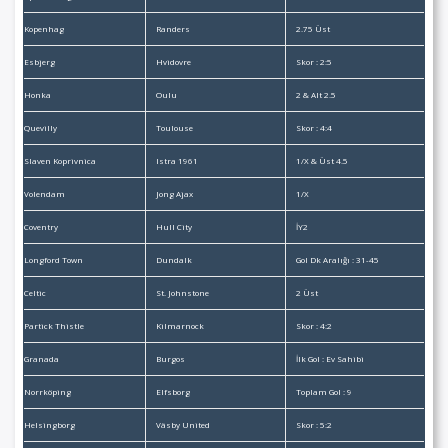
Kopenhag
Randers
2.75 Üst
Esbjerg
Hvidovre
Skor : 2:5
Honka
Oulu
2 & Alt 2.5
Quevilly
Toulouse
Skor : 4:4
Slaven Koprivnica
Istra 1961
1/X & Üst 4.5
Volendam
Jong Ajax
1/X
Coventry
Hull City
İY2
Longford Town
Dundalk
Gol Dk Aralığı : 31-45
Celtic
St. Johnstone
2 Üst
Partick Thistle
Kilmarnock
Skor : 4:2
Granada
Burgos
İlk Gol : Ev Sahibi
Norrköping
Elfsborg
Toplam Gol : 9
Helsingborg
Väsby United
Skor : 5:2