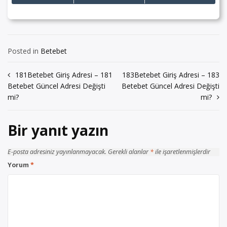
Posted in
Betebet
Yazı
181Betebet Giriş Adresi – 181
183Betebet Giriş Adresi – 183
Betebet Güncel Adresi Değişti
Betebet Güncel Adresi Değişti
gezinmesi
mi?
mi?
Bir yanıt yazın
E-posta adresiniz yayınlanmayacak.
Gerekli alanlar
*
ile işaretlenmişlerdir
Yorum
*