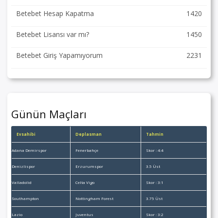
Betebet Hesap Kapatma
1420
Betebet Lisansı var mı?
1450
Betebet Giriş Yapamıyorum
2231
Günün Maçları
Evsahibi
Deplasman
Tahmin
Adana Demirspor
Fenerbahçe
Skor : 4:4
Denizlispor
Erzurumspor
3.5 Üst
Valladolid
Celta Vigo
Skor : 3:1
Southampton
Nottingham Forest
3.75 Üst
Lazio
Juventus
Skor : 3:2