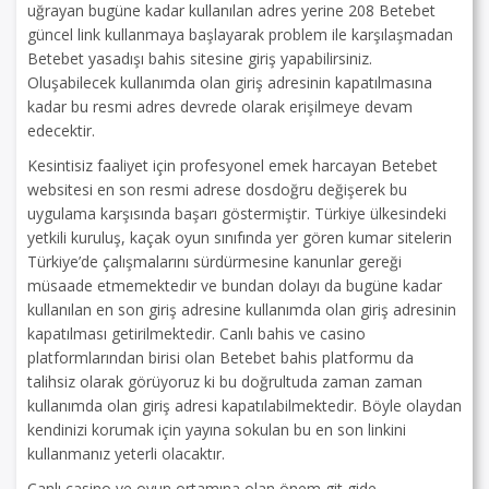
uğrayan bugüne kadar kullanılan adres yerine 208 Betebet
güncel link kullanmaya başlayarak problem ile karşılaşmadan
Betebet yasadışı bahis sitesine giriş yapabilirsiniz.
Oluşabilecek kullanımda olan giriş adresinin kapatılmasına
kadar bu resmi adres devrede olarak erişilmeye devam
edecektir.
Kesintisiz faaliyet için profesyonel emek harcayan Betebet
websitesi en son resmi adrese dosdoğru değişerek bu
uygulama karşısında başarı göstermiştir. Türkiye ülkesindeki
yetkili kuruluş, kaçak oyun sınıfında yer gören kumar sitelerin
Türkiye’de çalışmalarını sürdürmesine kanunlar gereği
müsaade etmemektedir ve bundan dolayı da bugüne kadar
kullanılan en son giriş adresine kullanımda olan giriş adresinin
kapatılması getirilmektedir. Canlı bahis ve casino
platformlarından birisi olan Betebet bahis platformu da
talihsiz olarak görüyoruz ki bu doğrultuda zaman zaman
kullanımda olan giriş adresi kapatılabilmektedir. Böyle olaydan
kendinizi korumak için yayına sokulan bu en son linkini
kullanmanız yeterli olacaktır.
Canlı casino ve oyun ortamına olan önem git gide