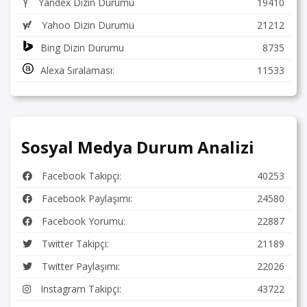
Yandex Dizin Durumu
19410
Yahoo Dizin Durumu
21212
Bing Dizin Durumu
8735
Alexa Sıralaması:
11533
Sosyal Medya Durum Analizi
Facebook Takipçi:
40253
Facebook Paylaşımı:
24580
Facebook Yorumu:
22887
Twitter Takipçi:
21189
Twitter Paylaşımı:
22026
Instagram Takipçi:
43722