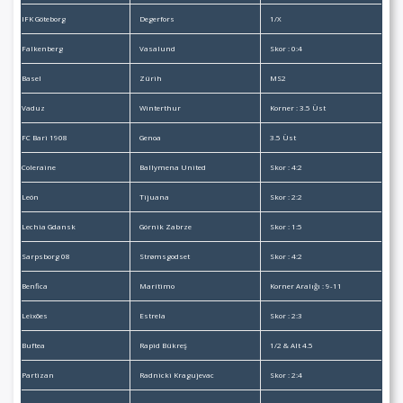
IFK Göteborg
Degerfors
1/X
Falkenberg
Vasalund
Skor : 0:4
Basel
Zürih
MS2
Vaduz
Winterthur
Korner : 3.5 Üst
FC Bari 1908
Genoa
3.5 Üst
Coleraine
Ballymena United
Skor : 4:2
León
Tijuana
Skor : 2:2
Lechia Gdansk
Górnik Zabrze
Skor : 1:5
Sarpsborg 08
Strømsgodset
Skor : 4:2
Benfica
Marítimo
Korner Aralığı : 9-11
Leixões
Estrela
Skor : 2:3
Buftea
Rapid Bükreş
1/2 & Alt 4.5
Partizan
Radnicki Kragujevac
Skor : 2:4