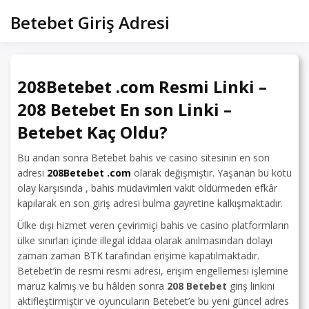
Skip
Betebet Giriş Adresi
to
content
208Betebet .com Resmi Linki –
208 Betebet En son Linki –
Betebet Kaç Oldu?
Bu andan sonra Betebet bahis ve casino sitesinin en son
adresi
208Betebet .com
olarak değişmiştir. Yaşanan bu kötü
olay karşısında , bahis müdavimleri vakit öldürmeden efkâr
kapılarak en son giriş adresi bulma gayretine kalkışmaktadır.
Ülke dışı hizmet veren çevirimiçi bahis ve casino platformların
ülke sınırları içinde illegal iddaa olarak anılmasından dolayı
zaman zaman BTK tarafından erişime kapatılmaktadır.
Betebet’in de resmi resmi adresi, erişim engellemesi işlemine
maruz kalmış ve bu hâlden sonra
208 Betebet
giriş linkini
aktifleştirmiştir ve oyuncuların Betebet’e bu yeni güncel adres