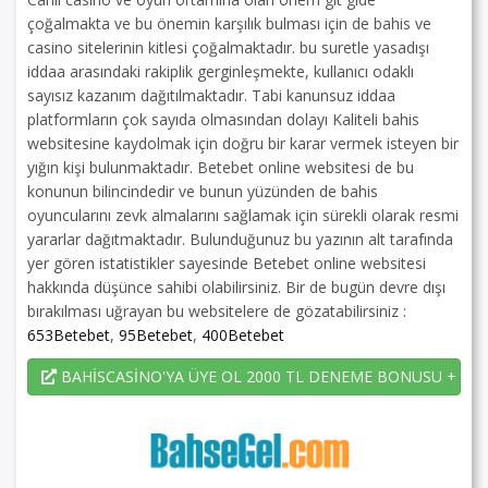
çoğalmakta ve bu önemin karşılık bulması için de bahis ve
casino sitelerinin kitlesi çoğalmaktadır. bu suretle yasadışı
iddaa arasındaki rakiplik gerginleşmekte, kullanıcı odaklı
sayısız kazanım dağıtılmaktadır. Tabi kanunsuz iddaa
platformların çok sayıda olmasından dolayı Kaliteli bahis
websitesine kaydolmak için doğru bir karar vermek isteyen bir
yığın kişi bulunmaktadır. Betebet online websitesi de bu
konunun bilincindedir ve bunun yüzünden de bahis
oyuncularını zevk almalarını sağlamak için sürekli olarak resmi
yararlar dağıtmaktadır. Bulunduğunuz bu yazının alt tarafında
yer gören istatistikler sayesinde Betebet online websitesi
hakkında düşünce sahibi olabilirsiniz. Bir de bugün devre dışı
bırakılması uğrayan bu websitelere de gözatabilirsiniz :
653Betebet
,
95Betebet
,
400Betebet
BAHİSCASİNO'YA ÜYE OL 2000 TL DENEME BONUSU + 225