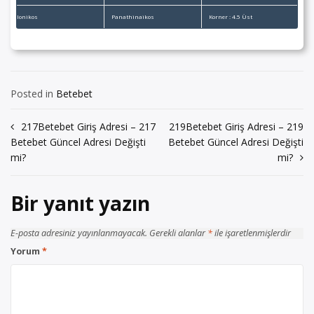
Ionikos
Panathinaikos
Korner : 4.5 Üst
Posted in
Betebet
Yazı
217Betebet Giriş Adresi – 217
219Betebet Giriş Adresi – 219
Betebet Güncel Adresi Değişti
Betebet Güncel Adresi Değişti
gezinmesi
mi?
mi?
Bir yanıt yazın
E-posta adresiniz yayınlanmayacak.
Gerekli alanlar
*
ile işaretlenmişlerdir
Yorum
*