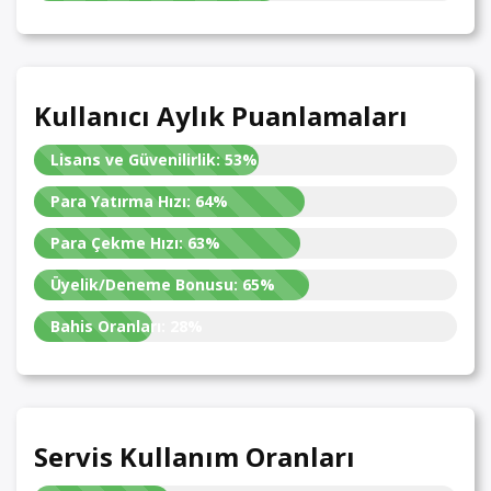
Kullanıcı Aylık Puanlamaları
Lisans ve Güvenilirlik:
53%
Para Yatırma Hızı:
64%
Para Çekme Hızı:
63%
Üyelik/Deneme Bonusu:
65%
Bahis Oranları:
28%
Servis Kullanım Oranları