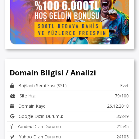
Domain Bilgisi / Analizi
Bağlantı Sertifikası (SSL):
Evet
Site Hızı:
79/100
Domain Kaydı:
26.12.2018
Google Dizin Durumu:
35849
Yandex Dizin Durumu
21545
Yahoo Dizin Durumu
24103