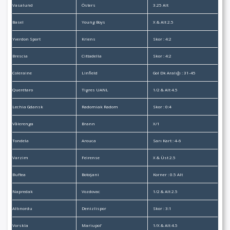
Vasalund
Östers
3.25 Alt
Basel
Young Boys
X & Alt 2.5
Yverdon Sport
Kriens
Skor : 4:2
Brescia
Cittadella
Skor : 4:2
Coleraine
Linfield
Gol Dk Aralığı : 31-45
Querétaro
Tigres UANL
1/2 & Alt 4.5
Lechia Gdansk
Radomiak Radom
Skor : 0:4
Vålerenga
Brann
X/1
Tondela
Arouca
Sarı Kart : 4-6
Varzim
Feirense
X & Üst 2.5
Buftea
Botoşani
Korner : 0.5 Alt
Napredak
Vozdovac
1/2 & Alt 2.5
Altınordu
Denizlispor
Skor : 3:1
Vorskla
Mariupol’
1/X & Alt 4.5