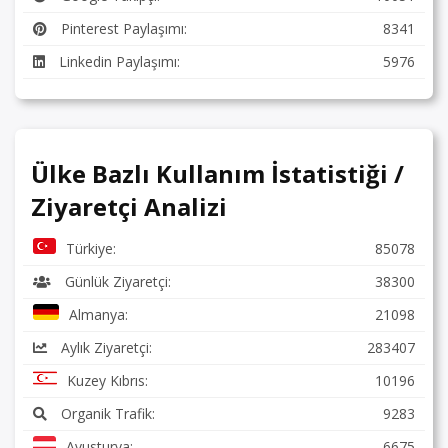
Pinterest Paylaşımı:
8341
Linkedin Paylaşımı:
5976
Ülke Bazlı Kullanım İstatistiği /
Ziyaretçi Analizi
Türkiye:
85078
Günlük Ziyaretçi:
38300
Almanya:
21098
Aylık Ziyaretçi:
283407
Kuzey Kıbrıs:
10196
Organik Trafik:
9283
Avusturya:
6675