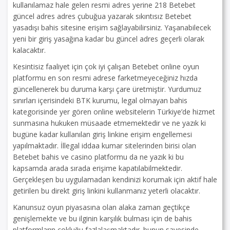
kullanılamaz hale gelen resmi adres yerine 218 Betebet
güncel adres adres çubuğua yazarak sıkıntısız Betebet
yasadışı bahis sitesine erişim sağlayabilirsiniz. Yaşanabilecek
yeni bir giriş yasağına kadar bu güncel adres geçerli olarak
kalacaktır.
Kesintisiz faaliyet için çok iyi çalışan Betebet online oyun
platformu en son resmi adrese farketmeyeceğiniz hızda
güncellenerek bu duruma karşı çare üretmiştir. Yurdumuz
sınırları içerisindeki BTK kurumu, legal olmayan bahis
kategorisinde yer gören online websitelerin Türkiye’de hizmet
sunmasına hukuken müsaade etmemektedir ve ne yazık ki
bugüne kadar kullanılan giriş linkine erişim engellemesi
yapılmaktadır. İllegal iddaa kumar sitelerinden birisi olan
Betebet bahis ve casino platformu da ne yazık ki bu
kapsamda arada sırada erişime kapatılabilmektedir.
Gerçekleşen bu uygulamadan kendinizi korumak için aktif hale
getirilen bu direkt giriş linkini kullanmanız yeterli olacaktır.
Kanunsuz oyun piyasasına olan alaka zaman geçtikçe
genişlemekte ve bu ilginin karşılık bulması için de bahis
platformların çokluğu fazlalaşmaktadır. bunun sayesinde