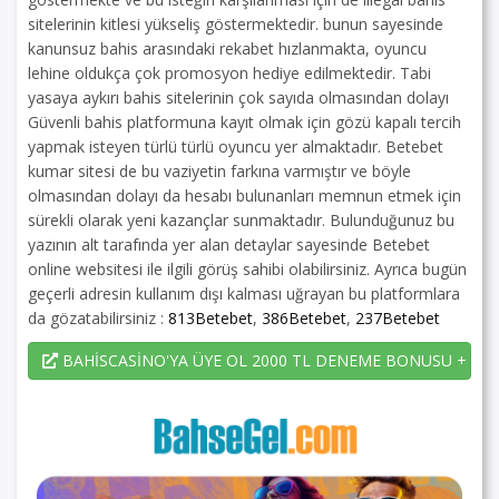
sitelerinin kitlesi yükseliş göstermektedir. bunun sayesinde
kanunsuz bahis arasındaki rekabet hızlanmakta, oyuncu
lehine oldukça çok promosyon hediye edilmektedir. Tabi
yasaya aykırı bahis sitelerinin çok sayıda olmasından dolayı
Güvenli bahis platformuna kayıt olmak için gözü kapalı tercih
yapmak isteyen türlü türlü oyuncu yer almaktadır. Betebet
kumar sitesi de bu vaziyetin farkına varmıştır ve böyle
olmasından dolayı da hesabı bulunanları memnun etmek için
sürekli olarak yeni kazançlar sunmaktadır. Bulunduğunuz bu
yazının alt tarafında yer alan detaylar sayesinde Betebet
online websitesi ile ilgili görüş sahibi olabilirsiniz. Ayrıca bugün
geçerli adresin kullanım dışı kalması uğrayan bu platformlara
da gözatabilirsiniz :
813Betebet
,
386Betebet
,
237Betebet
BAHİSCASİNO'YA ÜYE OL 2000 TL DENEME BONUSU + 225