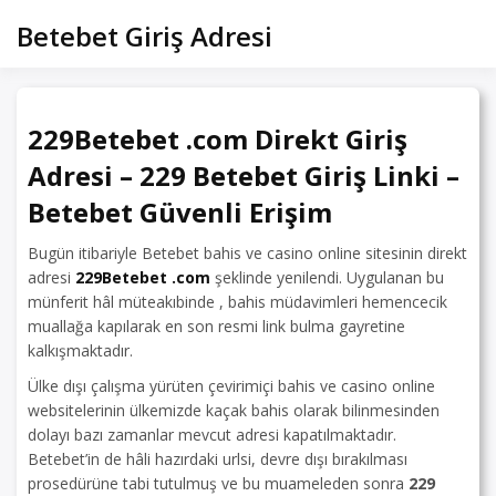
Skip
Betebet Giriş Adresi
to
content
229Betebet .com Direkt Giriş
Adresi – 229 Betebet Giriş Linki –
Betebet Güvenli Erişim
Bugün itibariyle Betebet bahis ve casino online sitesinin direkt
adresi
229Betebet .com
şeklinde yenilendi. Uygulanan bu
münferit hâl müteakıbinde , bahis müdavimleri hemencecik
muallağa kapılarak en son resmi link bulma gayretine
kalkışmaktadır.
Ülke dışı çalışma yürüten çevirimiçi bahis ve casino online
websitelerinin ülkemizde kaçak bahis olarak bilinmesinden
dolayı bazı zamanlar mevcut adresi kapatılmaktadır.
Betebet’in de hâli hazırdaki urlsi, devre dışı bırakılması
prosedürüne tabi tutulmuş ve bu muameleden sonra
229