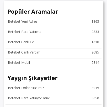
Popüler Aramalar
Betebet Yeni Adres
1865
Betebet Para Yatırma
2833
Betebet Canlı TV
1610
Betebet Canlı Yardım
2685
Betebet Mobil
2814
Yaygın Şikayetler
Betebet Dolandırıcı mı?
3015
Betebet Para Yatırıyor mu?
3050