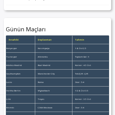
Günün Maçları
Evsahibi
Deplasman
Tahmin
Konyaspor
Kasımpaşa
1 & Üst 2.5
Tuzlaspor
Altınordu
Toplam Gol : 9
Atletico Madrid
Real Madrid
Korner : 4.5 Üst
Southampton
Manchester City
Tek/Çift : Çift
Lazio
Roma
Skor : 5:4
Hertha Berlin
M’gladbach
1/2 & Üst 3.5
Lille
Troyes
Korner : 3.5 Üst
Khimki
CSKA Moskova
Skor : 5:4