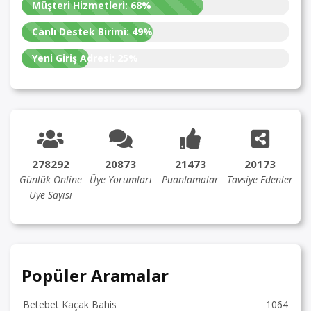
Müşteri Hizmetleri:
68%
Canlı Destek Birimi:
49%
Yeni Giriş Adresi:
25%
278292
20873
21473
20173
Günlük Online
Üye Yorumları
Puanlamalar
Tavsiye Edenler
Üye Sayısı
Popüler Aramalar
Betebet Kaçak Bahis
1064