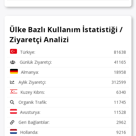
Ülke Bazlı Kullanım İstatistiği /
Ziyaretçi Analizi
Türkiye:
81638
Günlük Ziyaretçi:
41165
Almanya:
18958
Aylık Ziyaretçi:
312599
Kuzey Kıbrıs:
6340
Organik Trafik:
11745
Avusturya:
11528
Geri Bağlantılar:
2962
Hollanda:
9216