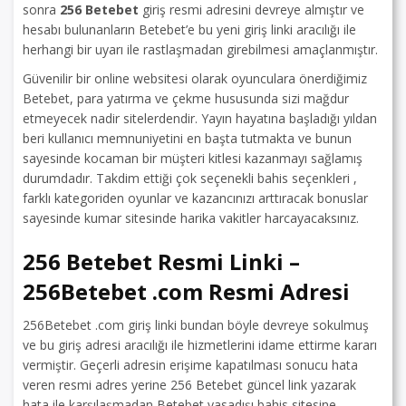
sonra
256 Betebet
giriş resmi adresini devreye almıştır ve
hesabı bulunanların Betebet’e bu yeni giriş linki aracılığı ile
herhangi bir uyarı ile rastlaşmadan girebilmesi amaçlanmıştır.
Güvenilir bir online websitesi olarak oyunculara önerdiğimiz
Betebet, para yatırma ve çekme hususunda sizi mağdur
etmeyecek nadir sitelerdendir. Yayın hayatına başladığı yıldan
beri kullanıcı memnuniyetini en başta tutmakta ve bunun
sayesinde kocaman bir müşteri kitlesi kazanmayı sağlamış
durumdadır. Takdim ettiği çok seçenekli bahis seçenkleri ,
farklı kategoriden oyunlar ve kazancınızı arttıracak bonuslar
sayesinde kumar sitesinde harika vakitler harcayacaksınız.
256 Betebet Resmi Linki –
256Betebet .com Resmi Adresi
256Betebet .com giriş linki bundan böyle devreye sokulmuş
ve bu giriş adresi aracılığı ile hizmetlerini idame ettirme kararı
vermiştir. Geçerli adresin erişime kapatılması sonucu hata
veren resmi adres yerine 256 Betebet güncel link yazarak
hata ile karşılaşmadan Betebet yasadışı bahis sitesine