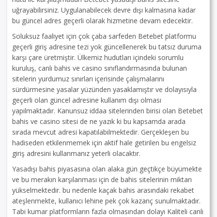
uğrayabilirsiniz. Uygulanabilecek devre dışı kalmasına kadar
bu güncel adres geçerli olarak hizmetine devam edecektir.
Soluksuz faaliyet için çok çaba sarfeden Betebet platformu
geçerli giriş adresine tezi yok güncellenerek bu tatsız duruma
karşı çare üretmiştir. Ülkemiz hudutları içindeki sorumlu
kuruluş, canlı bahis ve casino sınıflandırmasında bulunan
sitelerin yurdumuz sınırları içerisinde çalışmalarını
sürdürmesine yasalar yüzünden yasaklamıştır ve dolayısıyla
geçerli olan güncel adresine kullanım dışı olması
yapılmaktadır. Kanunsuz iddaa sitelerinden birisi olan Betebet
bahis ve casino sitesi de ne yazık ki bu kapsamda arada
sırada mevcut adresi kapatılabilmektedir. Gerçekleşen bu
hadiseden etkilenmemek için aktif hale getirilen bu engelsiz
giriş adresini kullanmanız yeterli olacaktır.
Yasadışı bahis piyasasına olan alaka gün geçtikçe büyümekte
ve bu merakın karşılanması için de bahis sitelerinin miktarı
yükselmektedir. bu nedenle kaçak bahis arasındaki rekabet
ateşlenmekte, kullanıcı lehine pek çok kazanç sunulmaktadır.
Tabi kumar platformların fazla olmasından dolayı Kaliteli canlı