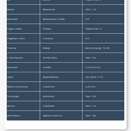
Genoa
Benevento
Skor : 1:3
Glenavon
Ballymena United
2/X
Tigres UANL
Puebla
Toplam Gol : 5
Zaglebie Lubin
Cracovia
X/X
Tromsø
Molde
Gol Dk Aralığı : 16-30
V. Guimaraes
Santa Clara
Skor : 5:3
Nacional
Leixões
1/2 & Üst 3.5
Sepsi
Rapid Bükreş
Sarı Kart : 7-12
Radnik Surdulica
Cukaricki
2.25 Üst
Tuzlaspor
Altınordu
Skor : 5:0
Desna
Shakhtar
Skor : 1:2
AEK Athens
Apollon Smirnis
Skor : 4:0