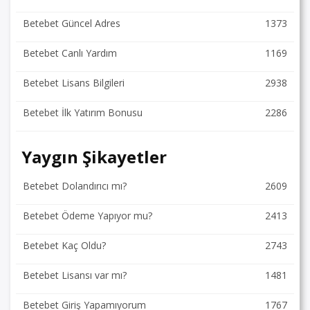
Betebet Güncel Adres
1373
Betebet Canlı Yardım
1169
Betebet Lisans Bilgileri
2938
Betebet İlk Yatırım Bonusu
2286
Yaygın Şikayetler
Betebet Dolandırıcı mı?
2609
Betebet Ödeme Yapıyor mu?
2413
Betebet Kaç Oldu?
2743
Betebet Lisansı var mı?
1481
Betebet Giriş Yapamıyorum
1767