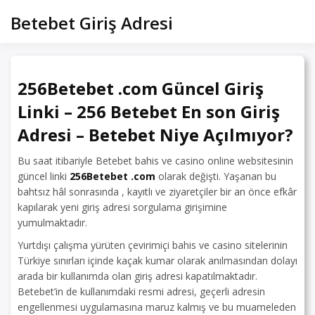
Skip
Betebet Giriş Adresi
to
content
256Betebet .com Güncel Giriş
Linki – 256 Betebet En son Giriş
Adresi – Betebet Niye Açılmıyor?
Bu saat itibariyle Betebet bahis ve casino online websitesinin
güncel linki
256Betebet .com
olarak değişti. Yaşanan bu
bahtsız hâl sonrasında , kayıtlı ve ziyaretçiler bir an önce efkâr
kapılarak yeni giriş adresi sorgulama girişimine
yumulmaktadır.
Yurtdışı çalışma yürüten çevirimiçi bahis ve casino sitelerinin
Türkiye sınırları içinde kaçak kumar olarak anılmasından dolayı
arada bir kullanımda olan giriş adresi kapatılmaktadır.
Betebet’in de kullanımdaki resmi adresi, geçerli adresin
engellenmesi uygulamasına maruz kalmış ve bu muameleden