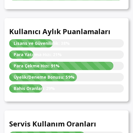
Kullanıcı Aylık Puanlamaları
Lisans ve Güvenilirlik:
38%
Para Yatırma Hızı:
21%
Para Çekme Hızı:
91%
Üyelik/Deneme Bonusu:
59%
Bahis Oranları:
29%
Servis Kullanım Oranları