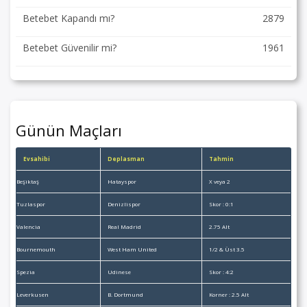
Betebet Kapandı mı?
2879
Betebet Güvenilir mi?
1961
Günün Maçları
Evsahibi
Deplasman
Tahmin
Beşiktaş
Hatayspor
X veya 2
Tuzlaspor
Denizlispor
Skor : 0:1
Valencia
Real Madrid
2.75 Alt
Bournemouth
West Ham United
1/2 & Üst 3.5
Spezia
Udinese
Skor : 4:2
Leverkusen
B. Dortmund
Korner : 2.5 Alt