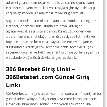
adresini yayına sokmuştur ve bahis ve casino oyuncularının
Betebet’e bu yeni resmi link vasıtasıyla hiçbir uyarı ile karşı
karşıya gelmeden ulaşabilmesi ihtiyacını gidermiştir.
Sağlam bir online site olarak oyunculara yönlendireceğimiz
Betebet, ödemeler hususunda sizi hâyâl kırıklığına
uğratmayacak sayılı sitelerdendir. Kurulduğu dönemden
itiberen kullanıcı mutluluğunu en üst seviyede tutmakta ve
böylece kocaman bir bahisçi sayısı elde etmeyi başarmış
durumdadır. Arzettiği çok seçenekli bahis seçenkleri , çok
seçenekli oyunlar ve farklı seçenekli promosyonlar sayesinde
websitede olağanüstü dakikalar geçireceksiniz.
306 Betebet Giriş Linki –
306Betebet .com Güncel Giriş
Linki
306Betebet .com giriş adresi şuandan sonra aktifleşmiş ve bu
güncel adres yoluyla faaliyetlerini icra etme kararı vermiştir.
Devre dışı bırakılması sonucu hata veren link yerine 306