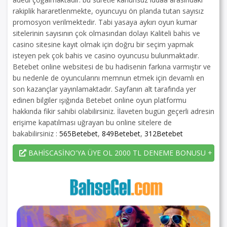
rakiplik hararetlenmekte, oyuncuyu ön planda tutan sayısız
promosyon verilmektedir. Tabi yasaya aykırı oyun kumar
sitelerinin sayısının çok olmasından dolayı Kaliteli bahis ve
casino sitesine kayıt olmak için doğru bir seçim yapmak
isteyen pek çok bahis ve casino oyuncusu bulunmaktadır.
Betebet online websitesi de bu hadisenin farkına varmıştır ve
bu nedenle de oyuncularını memnun etmek için devamlı en
son kazançlar yayınlamaktadır. Sayfanın alt tarafında yer
edinen bilgiler ışığında Betebet online oyun platformu
hakkında fikir sahibi olabilirsiniz. İlaveten bugün geçerli adresin
erişime kapatılması uğrayan bu online sitelere de
bakabilirsiniz :
565Betebet
,
849Betebet
,
312Betebet
BAHİSCASİNO'YA ÜYE OL 2000 TL DENEME BONUSU + 225