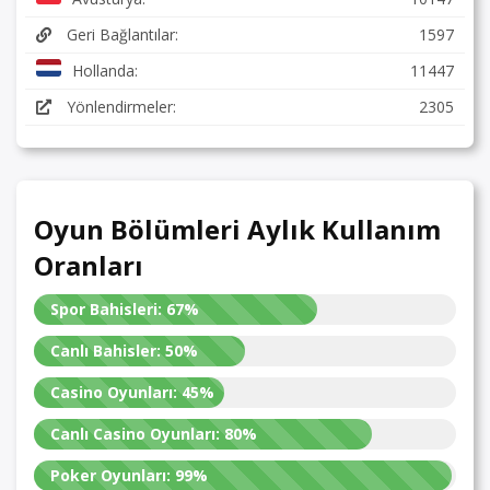
Geri Bağlantılar:
1597
Hollanda:
11447
Yönlendirmeler:
2305
Oyun Bölümleri Aylık Kullanım
Oranları
Spor Bahisleri:
67%
Canlı Bahisler:
50%
Casino Oyunları:
45%
Canlı Casino Oyunları:
80%
Poker Oyunları:
99%