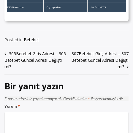
PAS Giannina
Olympiakos
1/X & Üst 2.5
Posted in
Betebet
Yazı
305Betebet Giriş Adresi – 305
307Betebet Giriş Adresi – 307
Betebet Güncel Adresi Değişti
Betebet Güncel Adresi Değişti
gezinmesi
mi?
mi?
Bir yanıt yazın
E-posta adresiniz yayınlanmayacak.
Gerekli alanlar
*
ile işaretlenmişlerdir
Yorum
*