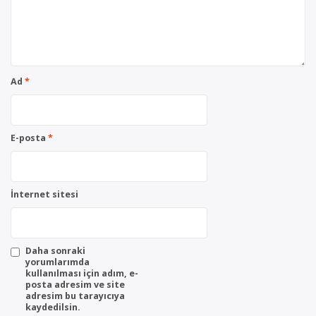
Ad
*
E-posta
*
İnternet sitesi
Daha sonraki
yorumlarımda
kullanılması için adım, e-
posta adresim ve site
adresim bu tarayıcıya
kaydedilsin.