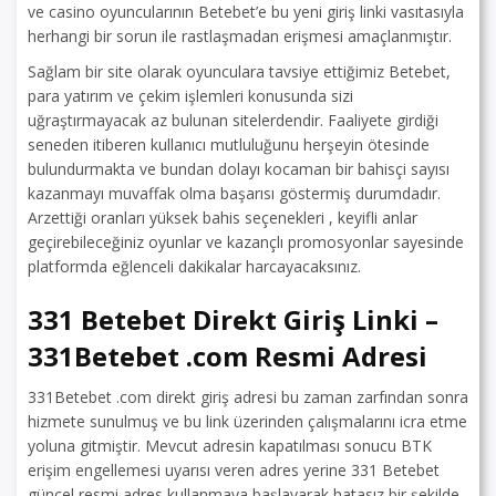
ve casino oyuncularının Betebet’e bu yeni giriş linki vasıtasıyla
herhangi bir sorun ile rastlaşmadan erişmesi amaçlanmıştır.
Sağlam bir site olarak oyunculara tavsiye ettiğimiz Betebet,
para yatırım ve çekim işlemleri konusunda sizi
uğraştırmayacak az bulunan sitelerdendir. Faaliyete girdiği
seneden itiberen kullanıcı mutluluğunu herşeyin ötesinde
bulundurmakta ve bundan dolayı kocaman bir bahisçi sayısı
kazanmayı muvaffak olma başarısı göstermiş durumdadır.
Arzettiği oranları yüksek bahis seçenekleri , keyifli anlar
geçirebileceğiniz oyunlar ve kazançlı promosyonlar sayesinde
platformda eğlenceli dakikalar harcayacaksınız.
331 Betebet Direkt Giriş Linki –
331Betebet .com Resmi Adresi
331Betebet .com direkt giriş adresi bu zaman zarfından sonra
hizmete sunulmuş ve bu link üzerinden çalışmalarını icra etme
yoluna gitmiştir. Mevcut adresin kapatılması sonucu BTK
erişim engellemesi uyarısı veren adres yerine 331 Betebet
güncel resmi adres kullanmaya başlayarak hatasız bir şekilde