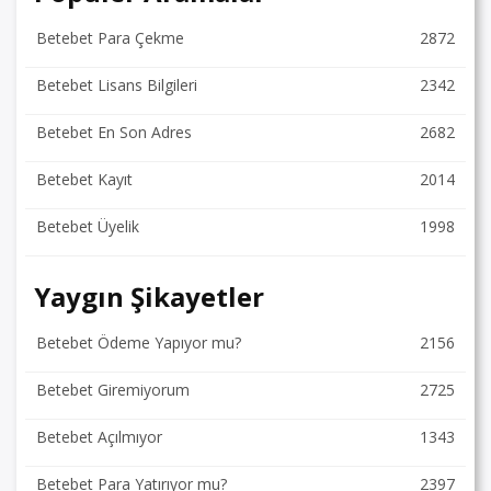
Betebet Para Çekme
2872
Betebet Lisans Bilgileri
2342
Betebet En Son Adres
2682
Betebet Kayıt
2014
Betebet Üyelik
1998
Yaygın Şikayetler
Betebet Ödeme Yapıyor mu?
2156
Betebet Giremiyorum
2725
Betebet Açılmıyor
1343
Betebet Para Yatırıyor mu?
2397