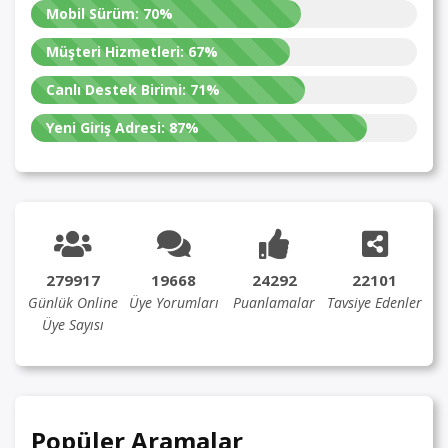
Mobil Sürüm:
70%
Müşteri Hizmetleri:
67%
Canlı Destek Birimi:
71%
Yeni Giriş Adresi:
87%
279917
19668
24292
22101
Günlük Online
Üye Yorumları
Puanlamalar
Tavsiye Edenler
Üye Sayısı
Popüler Aramalar