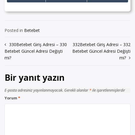
Posted in
Betebet
Yazı
330Betebet Giriş Adresi – 330
332Betebet Giriş Adresi – 332
Betebet Güncel Adresi Değişti
Betebet Güncel Adresi Değişti
gezinmesi
mi?
mi?
Bir yanıt yazın
E-posta adresiniz yayınlanmayacak.
Gerekli alanlar
*
ile işaretlenmişlerdir
Yorum
*