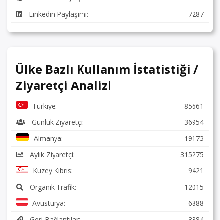
Linkedin Paylaşımı:
7287
Ülke Bazlı Kullanım İstatistiği /
Ziyaretçi Analizi
Türkiye:
85661
Günlük Ziyaretçi:
36954
Almanya:
19173
Aylık Ziyaretçi:
315275
Kuzey Kıbrıs:
9421
Organik Trafik:
12015
Avusturya:
6888
Geri Bağlantılar:
3384