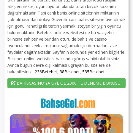
ateşlenmekte, oyuncuyu ön planda tutan birçok kazanım
dağıtılmaktadır. Tabi canlı bahis online sitelerinin miktarının
çok olmasından dolayı Güvenilir canlı bahis sitesine üye olmak
için gönül rahatlığı ile tercih yapmak isteyen bir yığın oyuncu
bulunmaktadır. Betebet online websitesi de bu vaziyetin
bilincine sahiptir ve bundan ötürü de bahis ve casino
oyuncularını zevk almalarını sağlamak için durmadan taze
faydalar dağıtmaktadır. Sayfanın sonunda yer edinen bilgilerle
Betebet online websitesi hakkında görüş sahibi olabilirsiniz.
Ayrıca bugün devre dışı kalması uğrayan bu sitelere de
bakabilirsiniz :
236Betebet
,
38Betebet
,
535Betebet
BAHİSCASİNO'YA ÜYE OL 2000 TL DENEME BONUSU + 225