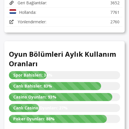
Geri Bağlantılar:
3652
Hollanda:
7761
Yönlendirmeler:
2760
Oyun Bölümleri Aylık Kullanım
Oranları
Spor Bahisleri:
34%
Canlı Bahisler:
83%
Casino Oyunları:
93%
Canlı Casino Oyunları:
27%
Poker Oyunları:
88%