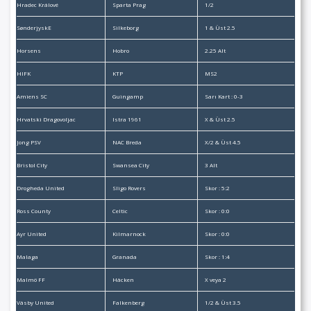
Hradec Králové
Sparta Prag
1/2
SønderjyskE
Silkeborg
1 & Üst 2.5
Horsens
Hobro
2.25 Alt
HIFK
KTP
MS2
Amiens SC
Guingamp
Sarı Kart : 0-3
Hrvatski Dragovoljac
Istra 1961
X & Üst 2.5
Jong PSV
NAC Breda
X/2 & Üst 4.5
Bristol City
Swansea City
3 Alt
Drogheda United
Sligo Rovers
Skor : 5:2
Ross County
Celtic
Skor : 0:0
Ayr United
Kilmarnock
Skor : 0:0
Malaga
Granada
Skor : 1:4
Malmö FF
Häcken
X veya 2
Väsby United
Falkenberg
1/2 & Üst 3.5