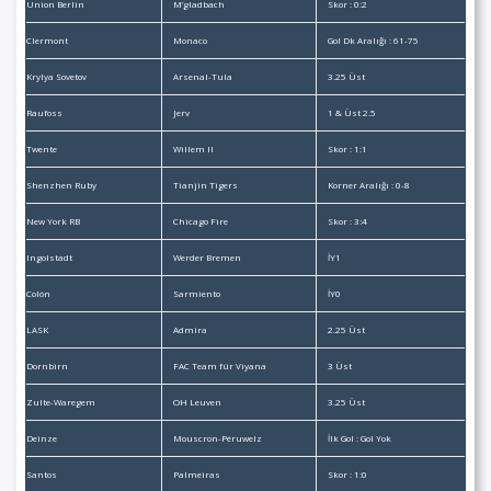
Union Berlin
M’gladbach
Skor : 0:2
Clermont
Monaco
Gol Dk Aralığı : 61-75
Krylya Sovetov
Arsenal-Tula
3.25 Üst
Raufoss
Jerv
1 & Üst 2.5
Twente
Willem II
Skor : 1:1
Shenzhen Ruby
Tianjin Tigers
Korner Aralığı : 0-8
New York RB
Chicago Fire
Skor : 3:4
Ingolstadt
Werder Bremen
İY1
Colón
Sarmiento
İY0
LASK
Admira
2.25 Üst
Dornbirn
FAC Team für Viyana
3 Üst
Zulte-Waregem
OH Leuven
3.25 Üst
Deinze
Mouscron-Péruwelz
İlk Gol : Gol Yok
Santos
Palmeiras
Skor : 1:0