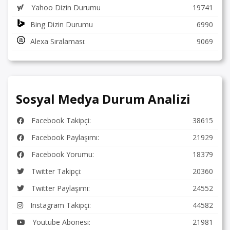
Yahoo Dizin Durumu
19741
Bing Dizin Durumu
6990
Alexa Sıralaması:
9069
Sosyal Medya Durum Analizi
Facebook Takipçi:
38615
Facebook Paylaşımı:
21929
Facebook Yorumu:
18379
Twitter Takipçi:
20360
Twitter Paylaşımı:
24552
Instagram Takipçi:
44582
Youtube Abonesi:
21981