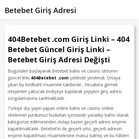
Skip
Betebet Giriş Adresi
to
content
404Betebet .com Giriş Linki – 404
Betebet Güncel Giriş Linki –
Betebet Giriş Adresi Değişti
Bugünden başlayarak Betebet bahis ve casino sitesinin
güncel linki
404Betebet .com
şeklinde yenilendi. Ortaya
çıkan bu bedbaht muamele takibinde , hesabına girmek
isteyenler çabucak endişeye kapılarak yepyeni giriş adresi
sorgulamasına sarılmaktadır.
Türkiye dışı yayın yapan online bahis ve casino online
sitelerinin yurdumuz hudutları içerisinde yasadışı bahis olarak
kategorize edilmesinden dolayı bazen geçerli adresi erişime
kapatılmaktadır. Betebet’in de geçerli urlsi, geçerli adresin
erişime kapatılması muamelesine maruz kalmış ve bu hâlden