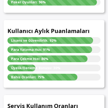
Poker Oyunları:
96%
Kullanıcı Aylık Puanlamaları
Lisans ve Güvenilirlik:
92%
Para Yatırma Hızı:
91%
Para Çekme Hızı:
86%
Üyelik/Deneme Bonusu:
30%
Bahis Oranları:
75%
Servis Kullanım Oranları