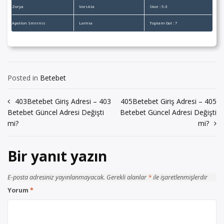
Zorya
Vorskla
Skor : 5:3
Apollon Smirnis
Lamia
Toplam Gol : 7
Posted in
Betebet
Yazı
403Betebet Giriş Adresi – 403
405Betebet Giriş Adresi – 405
Betebet Güncel Adresi Değişti
Betebet Güncel Adresi Değişti
gezinmesi
mi?
mi?
Bir yanıt yazın
E-posta adresiniz yayınlanmayacak.
Gerekli alanlar
*
ile işaretlenmişlerdir
Yorum
*