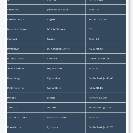
Värnamo
Jönköpings Södra
Skor : 0:4
Lausanne Sports
Lugano
Korner : 2.5 Üst
Neuchâtel Xamax
FC Schaffhausen
İY0
Cagliari
Parma
Skor : 2:2
Portadown
Dungannon Swifts
X/2 & Alt 3.5
Pumas UNAM
América
İlk Gol : Ev Sahibi
Górnik Zabrze
Pogon Szczecin
Skor : 3:1
Rosenborg
Mjøndalen
Gol Dk Aralığı : 46-60
Portimonense
Santa Clara
X/2 & Alt 4.5
Penafiel
Leixões
Korner : 3.5 Üst
CFR Cluj
Voluntari
Korner Aralığı : 12+
Spartak Subotica
Mladost Lucani
Skor : 4:2
Denizlispor
Eyüpspor
Gol Dk Aralığı : 61-75