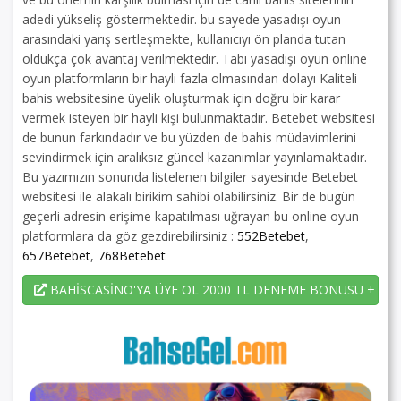
adedi yükseliş göstermektedir. bu sayede yasadışı oyun
arasındaki yarış sertleşmekte, kullanıcıyı ön planda tutan
oldukça çok avantaj verilmektedir. Tabi yasadışı oyun online
oyun platformların bir hayli fazla olmasından dolayı Kaliteli
bahis websitesine üyelik oluşturmak için doğru bir karar
vermek isteyen bir hayli kişi bulunmaktadır. Betebet websitesi
de bunun farkındadır ve bu yüzden de bahis müdavimlerini
sevindirmek için aralıksız güncel kazanımlar yayınlamaktadır.
Bu yazımızın sonunda listelenen bilgiler sayesinde Betebet
websitesi ile alakalı birikim sahibi olabilirsiniz. Bir de bugün
geçerli adresin erişime kapatılması uğrayan bu online oyun
platformlara da göz gezdirebilirsiniz :
552Betebet
,
657Betebet
,
768Betebet
BAHİSCASİNO'YA ÜYE OL 2000 TL DENEME BONUSU + 225