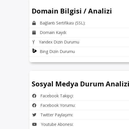
Domain Bilgisi / Analizi
Bağlantı Sertifikası (SSL):
Domain Kaydı:
Yandex Dizin Durumu
Bing Dizin Durumu
Sosyal Medya Durum Analiz
Facebook Takipçi:
Facebook Yorumu:
Twitter Paylaşımı:
Youtube Abonesi: