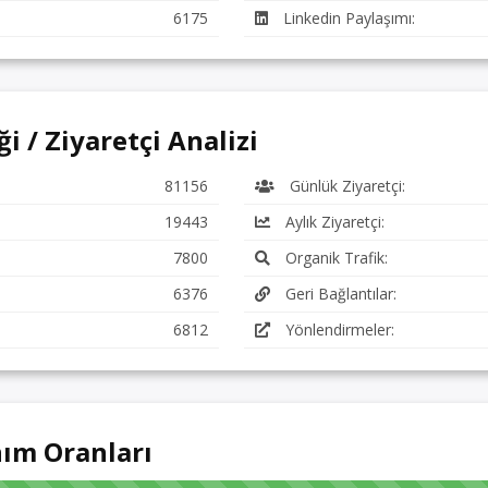
6175
Linkedin Paylaşımı:
ği / Ziyaretçi Analizi
81156
Günlük Ziyaretçi:
19443
Aylık Ziyaretçi:
7800
Organik Trafik:
6376
Geri Bağlantılar:
6812
Yönlendirmeler:
nım Oranları