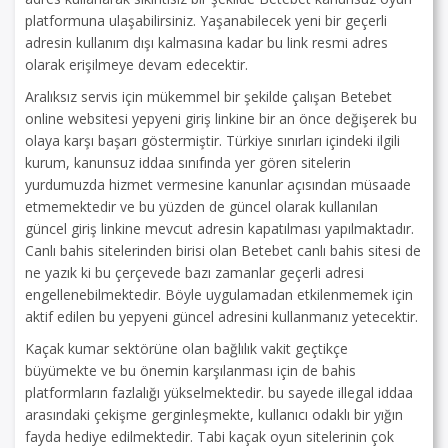
platformuna ulaşabilirsiniz. Yaşanabilecek yeni bir geçerli
adresin kullanım dışı kalmasına kadar bu link resmi adres
olarak erişilmeye devam edecektir.
Aralıksız servis için mükemmel bir şekilde çalışan Betebet
online websitesi yepyeni giriş linkine bir an önce değişerek bu
olaya karşı başarı göstermiştir. Türkiye sınırları içindeki ilgili
kurum, kanunsuz iddaa sınıfında yer gören sitelerin
yurdumuzda hizmet vermesine kanunlar açısından müsaade
etmemektedir ve bu yüzden de güncel olarak kullanılan
güncel giriş linkine mevcut adresin kapatılması yapılmaktadır.
Canlı bahis sitelerinden birisi olan Betebet canlı bahis sitesi de
ne yazık ki bu çerçevede bazı zamanlar geçerli adresi
engellenebilmektedir. Böyle uygulamadan etkilenmemek için
aktif edilen bu yepyeni güncel adresini kullanmanız yetecektir.
Kaçak kumar sektörüne olan bağlılık vakit geçtikçe
büyümekte ve bu önemin karşılanması için de bahis
platformların fazlalığı yükselmektedir. bu sayede illegal iddaa
arasındaki çekişme gerginleşmekte, kullanıcı odaklı bir yığın
fayda hediye edilmektedir. Tabi kaçak oyun sitelerinin çok