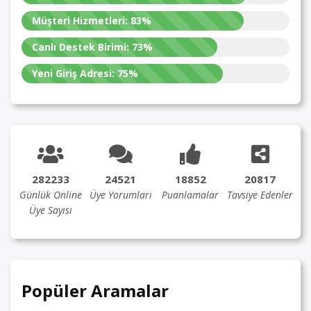
Müşteri Hizmetleri:
83%
Canlı Destek Birimi:
73%
Yeni Giriş Adresi:
75%
282233
24521
18852
20817
Günlük Online
Üye Yorumları
Puanlamalar
Tavsiye Edenler
Üye Sayısı
Popüler Aramalar