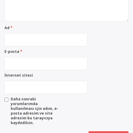
Ad
*
E-posta
*
İnternet sitesi
Daha sonraki
yorumlarımda
kullanılması için adım, e-
posta adresim ve site
adresim bu tarayıcıya
kaydedilsin.