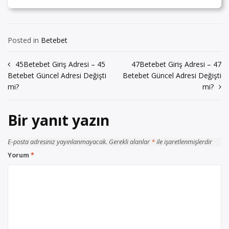
Posted in
Betebet
Yazı
45Betebet Giriş Adresi – 45
47Betebet Giriş Adresi – 47
Betebet Güncel Adresi Değişti
Betebet Güncel Adresi Değişti
gezinmesi
mi?
mi?
Bir yanıt yazın
E-posta adresiniz yayınlanmayacak.
Gerekli alanlar
*
ile işaretlenmişlerdir
Yorum
*