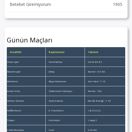
Betebet Giremiyorum
1905
Günün Maçları
Evsahibi
Deplasman
Tahmin
Sivasspor
Fenerbahçe
X/2 & Alt 4.5
Kocaelispor
Altay
Korner : 0.5 Alt
Mallorca
Rayo Vallecano
Sarı Kart : 7-12
Aston Villa
Tottenham Hotspur
Korner : Tek
Hellas Verona
Salernitana
Gol Dk Aralığı : 1-15
Hoffenheim
E. Frankfurt
1 & Üst 2.5
Troyes
Clermont
1 veya 2
CSKA Moskova
Ural
2.25 Alt