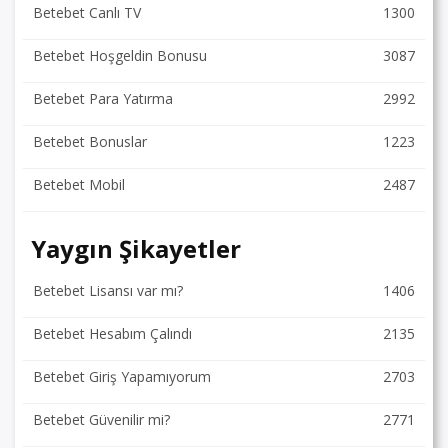
Betebet Canlı TV
1300
Betebet Hoşgeldin Bonusu
3087
Betebet Para Yatırma
2992
Betebet Bonuslar
1223
Betebet Mobil
2487
Yaygın Şikayetler
Betebet Lisansı var mı?
1406
Betebet Hesabım Çalındı
2135
Betebet Giriş Yapamıyorum
2703
Betebet Güvenilir mi?
2771