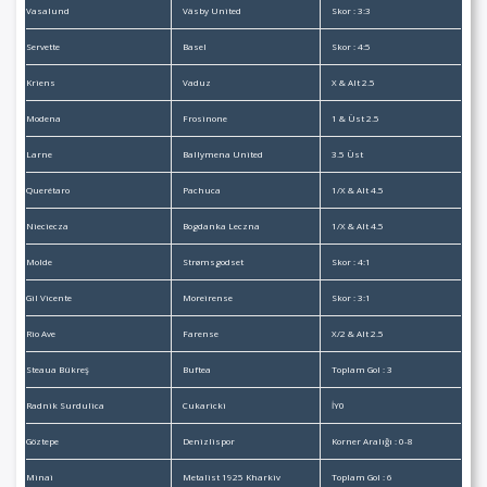
Vasalund
Väsby United
Skor : 3:3
Servette
Basel
Skor : 4:5
Kriens
Vaduz
X & Alt 2.5
Modena
Frosinone
1 & Üst 2.5
Larne
Ballymena United
3.5 Üst
Querétaro
Pachuca
1/X & Alt 4.5
Nieciecza
Bogdanka Leczna
1/X & Alt 4.5
Molde
Strømsgodset
Skor : 4:1
Gil Vicente
Moreirense
Skor : 3:1
Rio Ave
Farense
X/2 & Alt 2.5
Steaua Bükreş
Buftea
Toplam Gol : 3
Radnik Surdulica
Cukaricki
İY0
Göztepe
Denizlispor
Korner Aralığı : 0-8
Minai
Metalist 1925 Kharkiv
Toplam Gol : 6