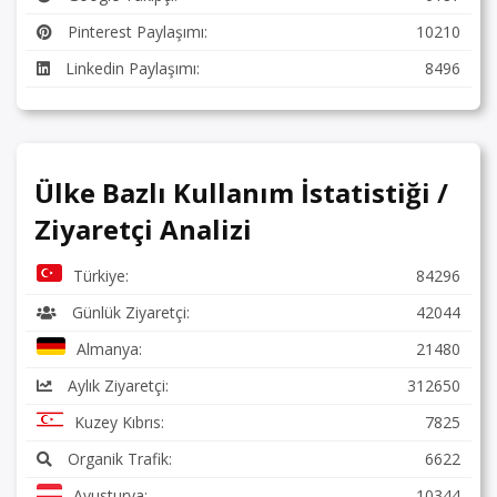
Pinterest Paylaşımı:
10210
Linkedin Paylaşımı:
8496
Ülke Bazlı Kullanım İstatistiği /
Ziyaretçi Analizi
Türkiye:
84296
Günlük Ziyaretçi:
42044
Almanya:
21480
Aylık Ziyaretçi:
312650
Kuzey Kıbrıs:
7825
Organik Trafik:
6622
Avusturya:
10344