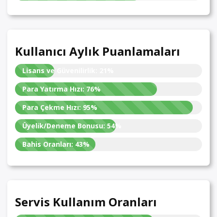
Kullanıcı Aylık Puanlamaları
Lisans ve Güvenilirlik:
21%
Para Yatırma Hızı:
76%
Para Çekme Hızı:
95%
Üyelik/Deneme Bonusu:
54%
Bahis Oranları:
43%
Servis Kullanım Oranları