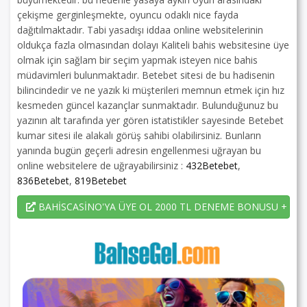
çekişme gerginleşmekte, oyuncu odaklı nice fayda
dağıtılmaktadır. Tabi yasadışı iddaa online websitelerinin
oldukça fazla olmasından dolayı Kaliteli bahis websitesine üye
olmak için sağlam bir seçim yapmak isteyen nice bahis
müdavimleri bulunmaktadır. Betebet sitesi de bu hadisenin
bilincindedir ve ne yazık ki müşterileri memnun etmek için hız
kesmeden güncel kazançlar sunmaktadır. Bulunduğunuz bu
yazının alt tarafında yer gören istatistikler sayesinde Betebet
kumar sitesi ile alakalı görüş sahibi olabilirsiniz. Bunların
yanında bugün geçerli adresin engellenmesi uğrayan bu
online websitelere de uğrayabilirsiniz :
432Betebet
,
836Betebet
,
819Betebet
BAHİSCASİNO'YA ÜYE OL 2000 TL DENEME BONUSU + 225