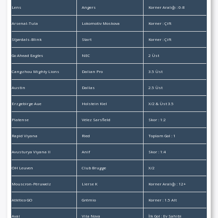
Lens
Angers
Korner Aralığı : 0-8
Arsenal-Tula
Lokomotiv Moskova
Korner : Çift
Stjørdals-Blink
Start
Korner : Çift
Go Ahead Eagles
NEC
2 Üst
Cangzhou Mighty Lions
Dalian Pro
3.5 Üst
Austin
Dallas
2.5 Üst
Erzgebirge Aue
Holstein Kiel
X/2 & Üst 3.5
Platense
Vélez Sarsfield
Skor : 1:2
Rapid Viyana
Ried
Toplam Gol : 1
Avusturya Viyana II
Anif
Skor : 1:4
OH Leuven
Club Brugge
X/2
Mouscron-Péruwelz
Lierse K
Korner Aralığı : 12+
Atlético GO
Grêmio
Korner : 1.5 Alt
Avaí
Vila Nova
İlk Gol : Ev Sahibi