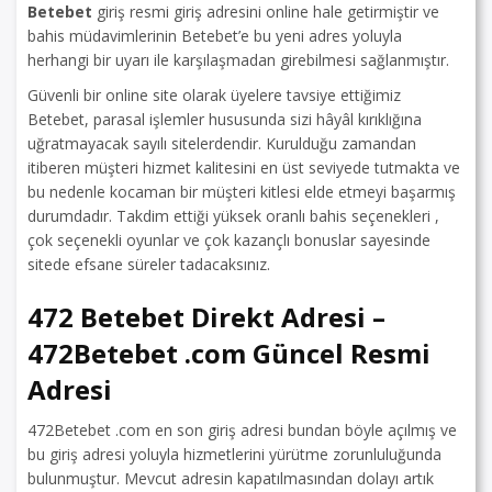
Betebet
giriş resmi giriş adresini online hale getirmiştir ve
bahis müdavimlerinin Betebet’e bu yeni adres yoluyla
herhangi bir uyarı ile karşılaşmadan girebilmesi sağlanmıştır.
Güvenli bir online site olarak üyelere tavsiye ettiğimiz
Betebet, parasal işlemler hususunda sizi hâyâl kırıklığına
uğratmayacak sayılı sitelerdendir. Kurulduğu zamandan
itiberen müşteri hizmet kalitesini en üst seviyede tutmakta ve
bu nedenle kocaman bir müşteri kitlesi elde etmeyi başarmış
durumdadır. Takdim ettiği yüksek oranlı bahis seçenekleri ,
çok seçenekli oyunlar ve çok kazançlı bonuslar sayesinde
sitede efsane süreler tadacaksınız.
472 Betebet Direkt Adresi –
472Betebet .com Güncel Resmi
Adresi
472Betebet .com en son giriş adresi bundan böyle açılmış ve
bu giriş adresi yoluyla hizmetlerini yürütme zorunluluğunda
bulunmuştur. Mevcut adresin kapatılmasından dolayı artık