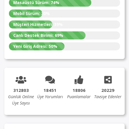
Masaüstü Sürüm:
74%
Mobil Sürüm:
30%
Müşteri Hizmetleri:
39%
Canlı Destek Birimi:
69%
Yeni Giriş Adresi:
50%
312803
18451
18806
20229
Günlük Online
Üye Yorumları
Puanlamalar
Tavsiye Edenler
Üye Sayısı