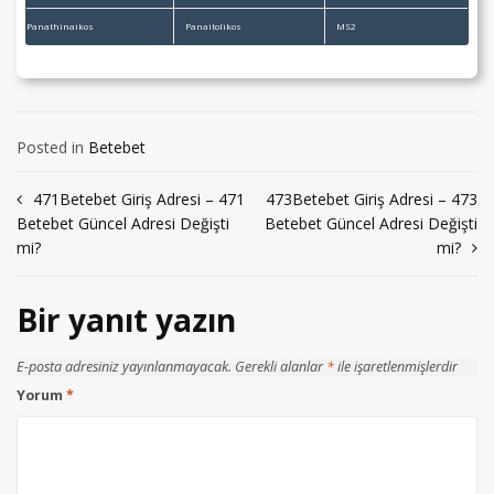
Panathinaikos
Panaitolikos
MS2
Posted in
Betebet
Yazı
471Betebet Giriş Adresi – 471
473Betebet Giriş Adresi – 473
Betebet Güncel Adresi Değişti
Betebet Güncel Adresi Değişti
gezinmesi
mi?
mi?
Bir yanıt yazın
E-posta adresiniz yayınlanmayacak.
Gerekli alanlar
*
ile işaretlenmişlerdir
Yorum
*