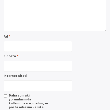
Ad
*
E-posta
*
İnternet sitesi
Daha sonraki
yorumlarımda
kullanılması için adım, e-
posta adresim ve site