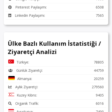
Pinterest Paylaşımı:
6508
Linkedin Paylaşımı:
7565
Ülke Bazlı Kullanım İstatistiği /
Ziyaretçi Analizi
Türkiye:
78805
Günlük Ziyaretçi:
44759
Almanya:
20259
Aylık Ziyaretçi:
279560
Kuzey Kıbrıs:
9405
Organik Trafik:
6016
Avusturya:
7400