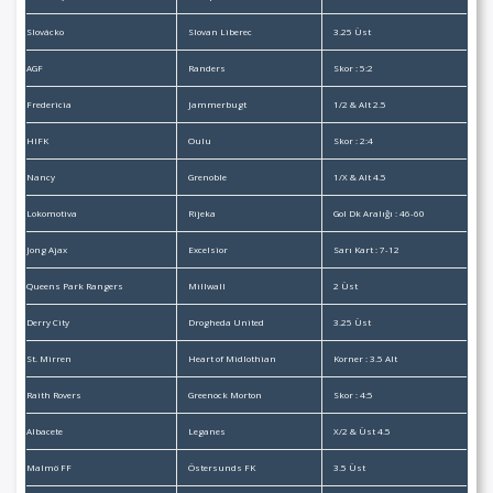
Slovácko
Slovan Liberec
3.25 Üst
AGF
Randers
Skor : 5:2
Fredericia
Jammerbugt
1/2 & Alt 2.5
HIFK
Oulu
Skor : 2:4
Nancy
Grenoble
1/X & Alt 4.5
Lokomotiva
Rijeka
Gol Dk Aralığı : 46-60
Jong Ajax
Excelsior
Sarı Kart : 7-12
Queens Park Rangers
Millwall
2 Üst
Derry City
Drogheda United
3.25 Üst
St. Mirren
Heart of Midlothian
Korner : 3.5 Alt
Raith Rovers
Greenock Morton
Skor : 4:5
Albacete
Leganes
X/2 & Üst 4.5
Malmö FF
Östersunds FK
3.5 Üst