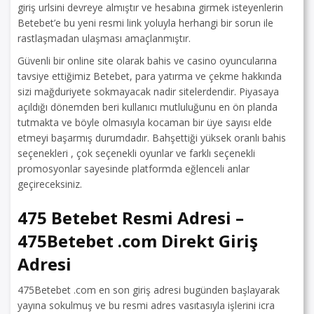
giriş urlsini devreye almıştır ve hesabına girmek isteyenlerin
Betebet’e bu yeni resmi link yoluyla herhangi bir sorun ile
rastlaşmadan ulaşması amaçlanmıştır.
Güvenli bir online site olarak bahis ve casino oyuncularına
tavsiye ettiğimiz Betebet, para yatırma ve çekme hakkında
sizi mağduriyete sokmayacak nadir sitelerdendir. Piyasaya
açıldığı dönemden beri kullanıcı mutluluğunu en ön planda
tutmakta ve böyle olmasıyla kocaman bir üye sayısı elde
etmeyi başarmış durumdadır. Bahşettiği yüksek oranlı bahis
seçenekleri , çok seçenekli oyunlar ve farklı seçenekli
promosyonlar sayesinde platformda eğlenceli anlar
geçireceksiniz.
475 Betebet Resmi Adresi –
475Betebet .com Direkt Giriş
Adresi
475Betebet .com en son giriş adresi bugünden başlayarak
yayına sokulmuş ve bu resmi adres vasıtasıyla işlerini icra