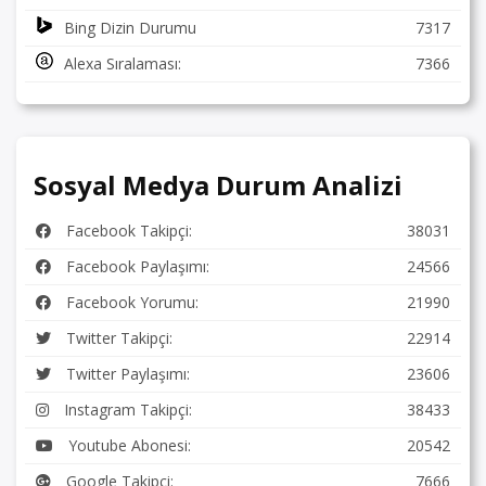
Bing Dizin Durumu
7317
Alexa Sıralaması:
7366
Sosyal Medya Durum Analizi
Facebook Takipçi:
38031
Facebook Paylaşımı:
24566
Facebook Yorumu:
21990
Twitter Takipçi:
22914
Twitter Paylaşımı:
23606
Instagram Takipçi:
38433
Youtube Abonesi:
20542
Google Takipçi:
7666