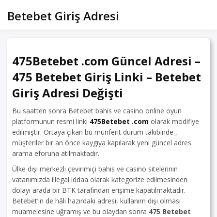
Skip
Betebet Giriş Adresi
to
content
475Betebet .com Güncel Adresi –
475 Betebet Giriş Linki – Betebet
Giriş Adresi Değişti
Bu saatten sonra Betebet bahis ve casino online oyun
platformunun resmi linki
475Betebet .com
olarak modifiye
edilmiştir. Ortaya çıkan bu münferit durum takibinde ,
müşteriler bir an önce kaygıya kapılarak yeni güncel adres
arama eforuna atılmaktadır.
Ülke dışı merkezli çevirimiçi bahis ve casino sitelerinin
vatanımızda illegal iddaa olarak kategorize edilmesinden
dolayı arada bir BTK tarafından erişime kapatılmaktadır.
Betebet’in de hâli hazırdaki adresi, kullanım dışı olması
muamelesine uğramış ve bu olaydan sonra
475 Betebet