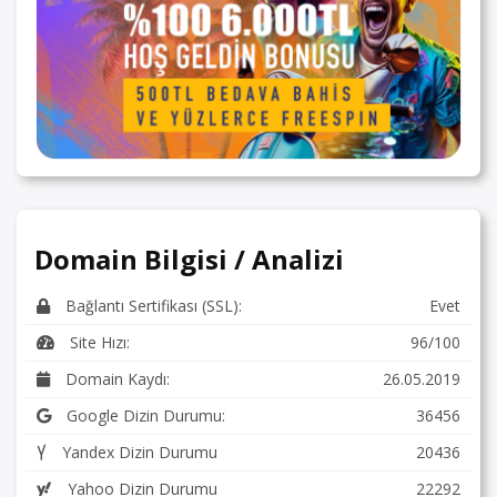
Domain Bilgisi / Analizi
Bağlantı Sertifikası (SSL):
Evet
Site Hızı:
96/100
Domain Kaydı:
26.05.2019
Google Dizin Durumu:
36456
Yandex Dizin Durumu
20436
Yahoo Dizin Durumu
22292