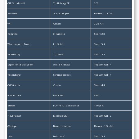
GIF Sundsvall
Trelleborg FF
1/2
Servette
Grasshopper
Korner : 1.5 Üst
Wil
Aarau
2.25 Alt
Reggina
Cittadella
Skor : 2:0
Warrenpoint Town
Linfield
Skor : 5:4
Monterrey
Tijuana
Skor : 5:1
Jagiellonia Bialystok
Wisla Kraków
Toplam Gol : 4
Rosenborg
Strømsgodset
Toplam Gol : 4
Gil Vicente
Vizela
Skor : 4:4
Académica
Nacional
4 Alt
Buftea
FCV Farul Constanta
1 veya X
Novi Pazar
Metalac GM
Toplam Gol : 2
Göztepe
Bandırmaspor
Korner : 1.5 Üst
Lviv
Inhulets’
Skor : 5:1