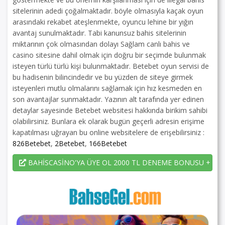
sitelerinin adedi çoğalmaktadır. böyle olmasıyla kaçak oyun
arasındaki rekabet ateşlenmekte, oyuncu lehine bir yığın
avantaj sunulmaktadır. Tabi kanunsuz bahis sitelerinin
miktarının çok olmasından dolayı Sağlam canlı bahis ve
casino sitesine dahil olmak için doğru bir seçimde bulunmak
isteyen türlü türlü kişi bulunmaktadır. Betebet oyun servisi de
bu hadisenin bilincindedir ve bu yüzden de siteye girmek
isteyenleri mutlu olmalarını sağlamak için hız kesmeden en
son avantajlar sunmaktadır. Yazının alt tarafında yer edinen
detaylar sayesinde Betebet websitesi hakkında birikim sahibi
olabilirsiniz. Bunlara ek olarak bugün geçerli adresin erişime
kapatılması uğrayan bu online websitelere de erişebilirsiniz :
826Betebet
,
2Betebet
,
166Betebet
BAHİSCASİNO'YA ÜYE OL 2000 TL DENEME BONUSU + 225