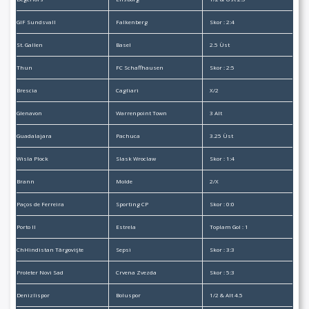
GIF Sundsvall
Falkenberg
Skor : 2:4
St. Gallen
Basel
2.5 Üst
Thun
FC Schaffhausen
Skor : 2:5
Brescia
Cagliari
X/2
Glenavon
Warrenpoint Town
3 Alt
Guadalajara
Pachuca
3.25 Üst
Wisla Plock
Slask Wroclaw
Skor : 1:4
Brann
Molde
2/X
Paços de Ferreira
Sporting CP
Skor : 0:0
Porto II
Estrela
Toplam Gol : 1
ChHindistan Târgovişte
Sepsi
Skor : 3:3
Proleter Novi Sad
Crvena Zvezda
Skor : 5:3
Denizlispor
Boluspor
1/2 & Alt 4.5