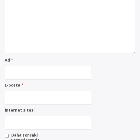
Ad
*
E-posta
*
İnternet sitesi
Daha sonraki