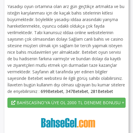
Yasadışı oyun ortamına olan arz gün geçtikçe artmakta ve bu
isteğin karşılanması için de kaçak bahis sitelerinin kitlesi
büyümektedir. böylelikle yasadışı iddaa arasındaki yarışma
hareketlenmekte, oyuncu odaklı oldukça çok fayda
verilmektedir. Tabi kanunsuz iddaa online websitelerinin
sayısının çok olmasından dolayı Sağlam canlı bahis ve casino
sitesine müşteri olmak için sağlam bir tercih yapmak isteyen
nice bahis müdavimleri yer almaktadır. Betebet oyun servisi
de bu hadisenin farkına varmıştır ve bundan dolayı da kayıtlı
ve ziyaretçileri mutlu etmek için durmadan taze kazançlar
vermektedir. Sayfanın alt tarafında yer edinen bilgiler
sayesinde Betebet websitesi ile ilgili görüş sahibi olabilirsiniz.
İlaveten bugün kullanım dışı olması uğrayan bu kumar sitelere
de erişebilirsiniz :
699Betebet
,
347Betebet
,
281Betebet
BAHİSCASİNO'YA ÜYE OL 2000 TL DENEME BONUSU + 225