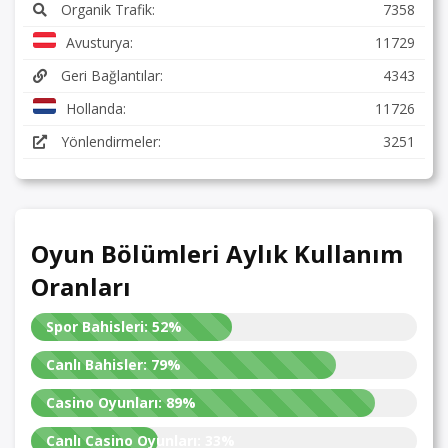
Organik Trafik:
7358
Avusturya:
11729
Geri Bağlantılar:
4343
Hollanda:
11726
Yönlendirmeler:
3251
Oyun Bölümleri Aylık Kullanım
Oranları
Spor Bahisleri:
52%
Canlı Bahisler:
79%
Casino Oyunları:
89%
Canlı Casino Oyunları:
33%