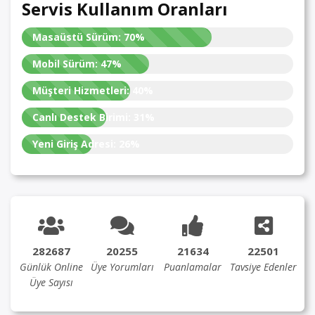
Servis Kullanım Oranları
Masaüstü Sürüm:
70%
Mobil Sürüm:
47%
Müşteri Hizmetleri:
40%
Canlı Destek Birimi:
31%
Yeni Giriş Adresi:
26%
282687
20255
21634
22501
Günlük Online
Üye Yorumları
Puanlamalar
Tavsiye Edenler
Üye Sayısı