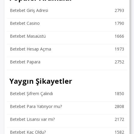
Betebet Giriş Adresi
2793
Betebet Casino
1790
Betebet Masaüstü
1666
Betebet Hesap Açma
1973
Betebet Papara
2752
Yaygın Şikayetler
Betebet Şifrem Çalındı
1850
Betebet Para Yatırıyor mu?
2808
Betebet Lisansı var mı?
2172
Betebet Kaç Oldu?
1582