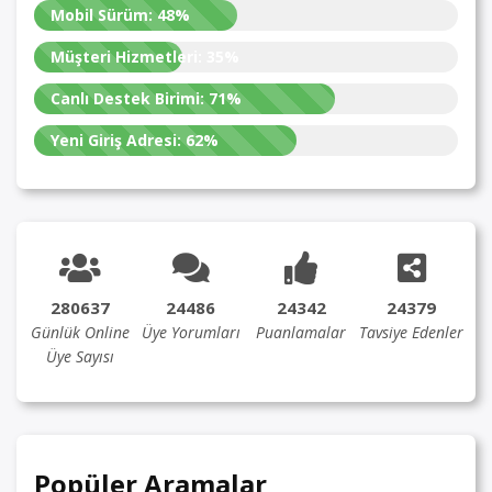
Mobil Sürüm:
48%
Müşteri Hizmetleri:
35%
Canlı Destek Birimi:
71%
Yeni Giriş Adresi:
62%
280637
24486
24342
24379
Günlük Online
Üye Yorumları
Puanlamalar
Tavsiye Edenler
Üye Sayısı
Popüler Aramalar