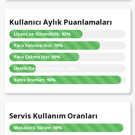
Kullanıcı Aylık Puanlamaları
Lisans ve Güvenilirlik:
63%
Para Yatırma Hızı:
78%
Para Çekme Hızı:
60%
Üyelik/Deneme Bonusu:
23%
Bahis Oranları:
96%
Servis Kullanım Oranları
Masaüstü Sürüm:
98%