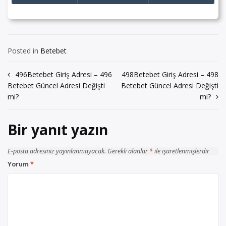
Posted in
Betebet
Yazı
496Betebet Giriş Adresi – 496
498Betebet Giriş Adresi – 498
Betebet Güncel Adresi Değişti
Betebet Güncel Adresi Değişti
gezinmesi
mi?
mi?
Bir yanıt yazın
E-posta adresiniz yayınlanmayacak.
Gerekli alanlar
*
ile işaretlenmişlerdir
Yorum
*