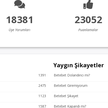
18381
23052
Üye Yorumları
Puanlamalar
Yaygın Şikayetler
1391
Betebet Dolandırıcı mı?
2475
Betebet Giremiyorum
1123
Betebet Şikayet
1587
Betebet Kapandı mı?