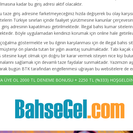
masına kadar bu giriş adresi aktif olacaktır.
mu taze giriş adresine farketmeyeceğiniz hızda değişerek bu olay karşı
sitelerin Türkiye sınırları içinde faaliyet yürütmesine kanunlar çerç
 giriş adresinin kapatılması getirilmektedir. İllegal bahis kumar sitelerin
ektedir. Böyle uygulamadan kendinizi korumak için online hale getiril
ğalma göstermekte ve bu ilginin karşılanması için de illegal bahis site
şteriyi ön planda tutan bir yığın avantaj sunulmaktadır. Tabi kaçak c
is sitesine kayıt olmak için doğru bir karar vermek isteyen nice kişi b
malarını sağlamak için devamlı taze faydalar sunmaktadır. Yazımızın aşa
ek olarak bugün BTK tarafından engellenmesi uğrayan bu websitelere de eri
A ÜYE OL 2000 TL DENEME BONUSU + 2250 TL (%333) HOŞGELD