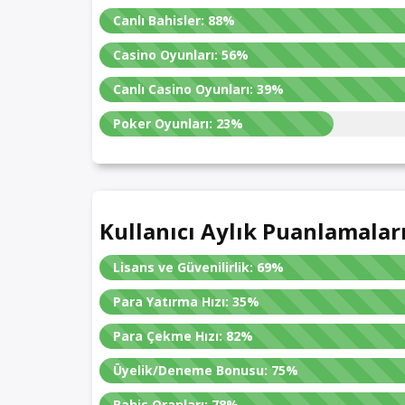
Canlı Bahisler:
88%
Casino Oyunları:
56%
Canlı Casino Oyunları:
39%
Poker Oyunları:
23%
Kullanıcı Aylık Puanlamalar
Lisans ve Güvenilirlik:
69%
Para Yatırma Hızı:
35%
Para Çekme Hızı:
82%
Üyelik/Deneme Bonusu:
75%
Bahis Oranları:
78%