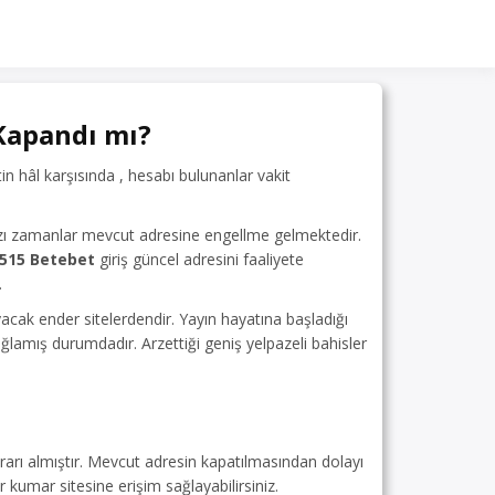
 Kapandı mı?
in hâl karşısında , hesabı bulunanlar vakit
 bazı zamanlar mevcut adresine engellme gelmektedir.
515 Betebet
giriş güncel adresini faaliyete
.
yacak ender sitelerdendir. Yayın hayatına başladığı
lamış durumdadır. Arzettiği geniş yelpazeli bahisler
rarı almıştır. Mevcut adresin kapatılmasından dolayı
kumar sitesine erişim sağlayabilirsiniz.