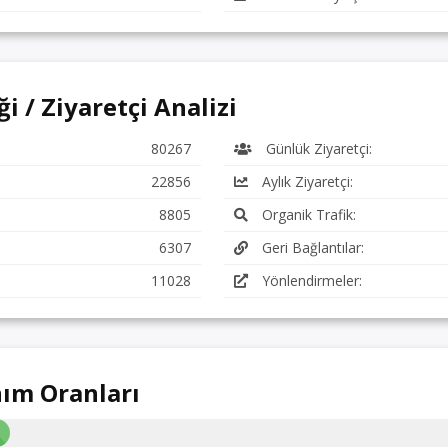
ği / Ziyaretçi Analizi
80267
Günlük Ziyaretçi:
22856
Aylık Ziyaretçi:
8805
Organik Trafik:
6307
Geri Bağlantılar:
11028
Yönlendirmeler:
nım Oranları