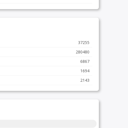
37255
280480
6867
1694
2143