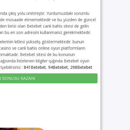
sında çıkış yolu üretmiştir. Yurdumuzdaki sorumlu
evesinde müsaade etmemektedir ve bu yüzden de güncel
den birisi olan Betebet canlı bahis sitesi de gelin
ean bu en son adresini kullanmanız gerekmektedir.
lerinin kitlesi yükseliş göstermektedir. bunun
asino ve canlı bahis online oyun platformların
ulunmaktadır. Betebet sitesi de bu konunun
ğısında listelenen bilgiler ışığında Betebet oyun
şebilirsiniz :
841Betebet
,
94Betebet
,
298Betebet
İN BONUSU KAZAN!