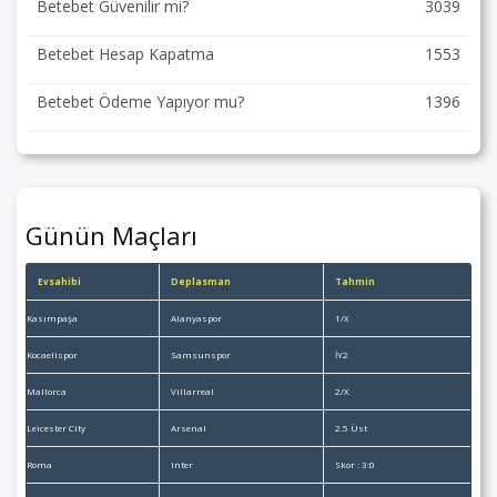
Betebet Güvenilir mi?
3039
Betebet Hesap Kapatma
1553
Betebet Ödeme Yapıyor mu?
1396
Günün Maçları
Evsahibi
Deplasman
Tahmin
Kasımpaşa
Alanyaspor
1/X
Kocaelispor
Samsunspor
İY2
Mallorca
Villarreal
2/X
Leicester City
Arsenal
2.5 Üst
Roma
Inter
Skor : 3:0