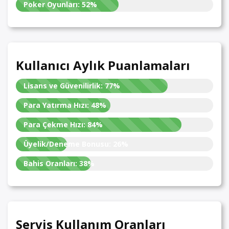
Poker Oyunları:
52%
Kullanıcı Aylık Puanlamaları
Lisans ve Güvenilirlik:
77%
Para Yatırma Hızı:
48%
Para Çekme Hızı:
84%
Üyelik/Deneme Bonusu:
26%
Bahis Oranları:
38%
Servis Kullanım Oranları