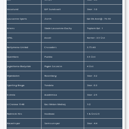
Vasalund
GIF Sundsvall
Skor : 1:0
Lausanne Sports
Zürih
Gol Dk Aralığı : 76-90
Kriens
Stade Lausanne-Ouchy
Toplam Gol : 1
SPAL
Ascoli
Korner : 3.5 Üst
Ballymena United
Crusaders
3.75 Alt
Querétaro
Puebla
3.5 Üst
Jagiellonia Bialystok
Pogon Szczecin
4 Üst
Mjøndalen
Rosenborg
Skor : 3:2
Sporting Braga
Tondela
Skor : 0:3
Estrela
Académica
Skor : 2:5
U Craiova 1948
Gaz Metan Mediaş
1/2
Radnicki Nis
Vozdovac
1 & Üst 2.5
Kocaelispor
Samsunspor
Skor : 4:4