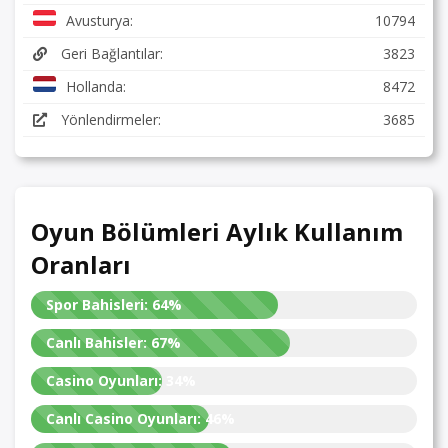
Avusturya:
10794
Geri Bağlantılar:
3823
Hollanda:
8472
Yönlendirmeler:
3685
Oyun Bölümleri Aylık Kullanım
Oranları
Spor Bahisleri:
64%
Canlı Bahisler:
67%
Casino Oyunları:
34%
Canlı Casino Oyunları:
46%