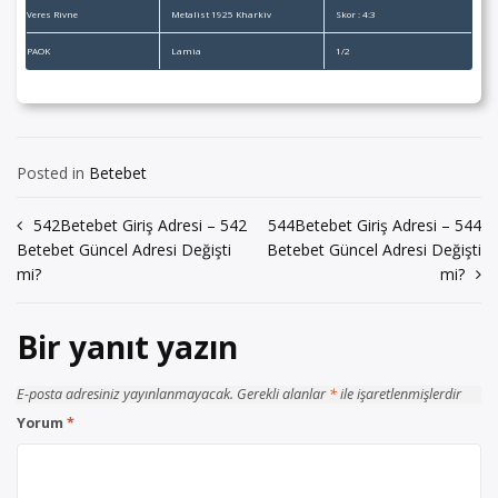
Veres Rivne
Metalist 1925 Kharkiv
Skor : 4:3
PAOK
Lamia
1/2
Posted in
Betebet
Yazı
542Betebet Giriş Adresi – 542
544Betebet Giriş Adresi – 544
Betebet Güncel Adresi Değişti
Betebet Güncel Adresi Değişti
gezinmesi
mi?
mi?
Bir yanıt yazın
E-posta adresiniz yayınlanmayacak.
Gerekli alanlar
*
ile işaretlenmişlerdir
Yorum
*