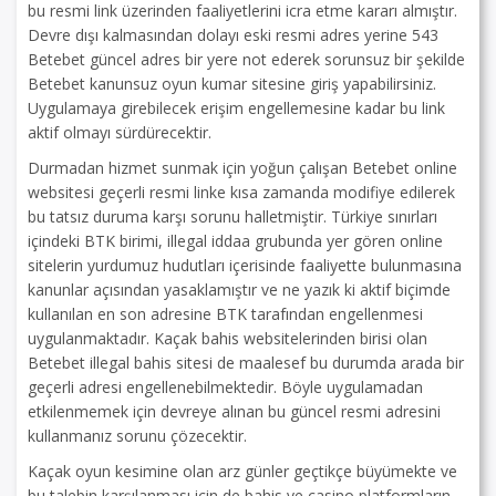
bu resmi link üzerinden faaliyetlerini icra etme kararı almıştır.
Devre dışı kalmasından dolayı eski resmi adres yerine 543
Betebet güncel adres bir yere not ederek sorunsuz bir şekilde
Betebet kanunsuz oyun kumar sitesine giriş yapabilirsiniz.
Uygulamaya girebilecek erişim engellemesine kadar bu link
aktif olmayı sürdürecektir.
Durmadan hizmet sunmak için yoğun çalışan Betebet online
websitesi geçerli resmi linke kısa zamanda modifiye edilerek
bu tatsız duruma karşı sorunu halletmiştir. Türkiye sınırları
içindeki BTK birimi, illegal iddaa grubunda yer gören online
sitelerin yurdumuz hudutları içerisinde faaliyette bulunmasına
kanunlar açısından yasaklamıştır ve ne yazık ki aktif biçimde
kullanılan en son adresine BTK tarafından engellenmesi
uygulanmaktadır. Kaçak bahis websitelerinden birisi olan
Betebet illegal bahis sitesi de maalesef bu durumda arada bir
geçerli adresi engellenebilmektedir. Böyle uygulamadan
etkilenmemek için devreye alınan bu güncel resmi adresini
kullanmanız sorunu çözecektir.
Kaçak oyun kesimine olan arz günler geçtikçe büyümekte ve
bu talebin karşılanması için de bahis ve casino platformların