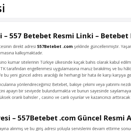
i
i – 557 Betebet Resmi Linki – Betebet
esinin direkt adresi
557Betebet .com
şeklinde güncellenmiştir. Yaşa
aramasına kalkışmaktadır.
casino kumar sitelerinin Türkiye ülkesinde kaçak bahis olarak kabul edil
, BTK tarafından engellenmesi uygulamasına maruz bırakılmış ve bu hâ
u yeni güncel adres aracılığı ile herhangi bir hata ile karşı karşıya ge
ncularına yönlendireceğimiz Betebet, bakiye çekimi veya yatırımı nezdi
tini apayrı bir seviyede bulundurmakta ve bunun sayesinde sayılamayaca
ksek oranlı bahisler , casino ve canlı oyunlar ve kazancınızı arttıraca
resi – 557Betebet .com Güncel Resmi 
yına alınmış ve bu giriş adresi yoluyla servislerini devam ettirme son