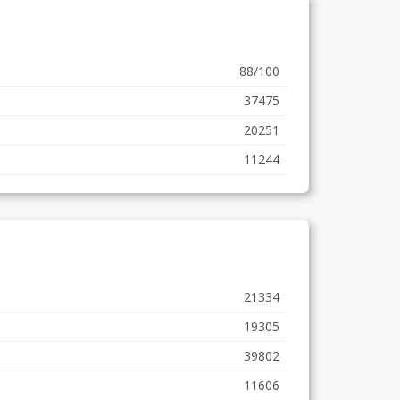
88/100
37475
20251
11244
21334
19305
39802
11606