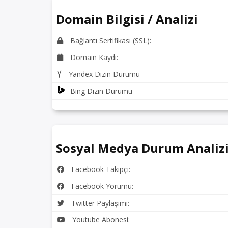
Domain Bilgisi / Analizi
Bağlantı Sertifikası (SSL):
Domain Kaydı:
Yandex Dizin Durumu
Bing Dizin Durumu
Sosyal Medya Durum Analiz
Facebook Takipçi:
Facebook Yorumu:
Twitter Paylaşımı:
Youtube Abonesi: