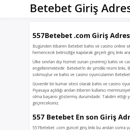
Skip
Betebet Giriş Adres
to
content
557Betebet .com Giriş Adres
Bugünden itibaren Betebet bahis ve casino online sit
hemencecik belirsizliğe kapılarak geçerli giriş linki 
Ülke sınırları dışı hizmet sunan çevirimiçi bahis ve 
engellenmektedir. Betebet’in de şimdiki resmi linki
sokmuştur ve bahis ve casino oyuncularının Betebet’e b
Güvenilir bir kumar sitesi olarak bahis ve casino oyu
Piyasaya açıldığı andan itiberen kullanıcı memnuniye
olma başarısı göstermiş durumdadır. Takdim ettiği yü
geçireceksiniz.
557 Betebet En son Giriş Ad
557Betebet .com güncel giriş linki bu andan sonra ya