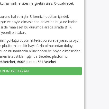
ar online sitesine girebilirsiniz. Oluşabilecek
runu halletmiştir. Ülkemiz hudutları içindeki
mıştır ve böyle olmasından dolayı da bugüne kadar
 sitesi de maalesef bu durumda arada sırada BTK
yeterli olacaktır.
rinin çokluğu büyümektedir. bu suretle yasadışı oyun
 platformların bir hayli fazla olmasından dolayı
si de bu hadisenin bilincindedir ve böyle olmasından
nen istatistikler ışığında Betebet platformu
96Betebet
,
600Betebet
,
581Betebet
İN BONUSU KAZAN!