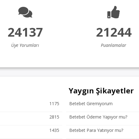
24137
21244
Üye Yorumları
Puanlamalar
Yaygın Şikayetler
1175
Betebet Giremiyorum
2815
Betebet Ödeme Yapıyor mu?
1435
Betebet Para Yatırıyor mu?