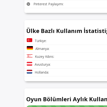
Pinterest Paylaşımı:
Ülke Bazlı Kullanım İstatisti
Türkiye:
Almanya:
Kuzey Kıbrıs:
Avusturya:
Hollanda:
Oyun Bölümleri Aylık Kulla