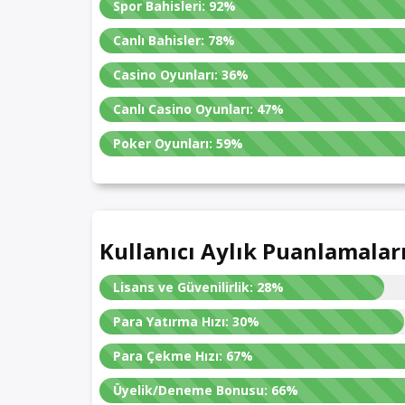
Spor Bahisleri:
92%
Canlı Bahisler:
78%
Casino Oyunları:
36%
Canlı Casino Oyunları:
47%
Poker Oyunları:
59%
Kullanıcı Aylık Puanlamalar
Lisans ve Güvenilirlik:
28%
Para Yatırma Hızı:
30%
Para Çekme Hızı:
67%
Üyelik/Deneme Bonusu:
66%