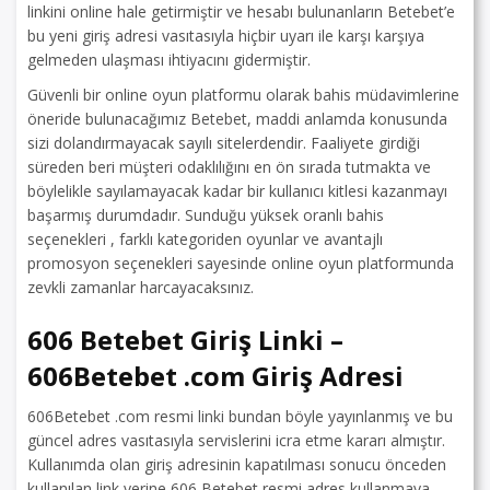
linkini online hale getirmiştir ve hesabı bulunanların Betebet’e
bu yeni giriş adresi vasıtasıyla hiçbir uyarı ile karşı karşıya
gelmeden ulaşması ihtiyacını gidermiştir.
Güvenli bir online oyun platformu olarak bahis müdavimlerine
öneride bulunacağımız Betebet, maddi anlamda konusunda
sizi dolandırmayacak sayılı sitelerdendir. Faaliyete girdiği
süreden beri müşteri odaklılığını en ön sırada tutmakta ve
böylelikle sayılamayacak kadar bir kullanıcı kitlesi kazanmayı
başarmış durumdadır. Sunduğu yüksek oranlı bahis
seçenekleri , farklı kategoriden oyunlar ve avantajlı
promosyon seçenekleri sayesinde online oyun platformunda
zevkli zamanlar harcayacaksınız.
606 Betebet Giriş Linki –
606Betebet .com Giriş Adresi
606Betebet .com resmi linki bundan böyle yayınlanmış ve bu
güncel adres vasıtasıyla servislerini icra etme kararı almıştır.
Kullanımda olan giriş adresinin kapatılması sonucu önceden
kullanılan link yerine 606 Betebet resmi adres kullanmaya