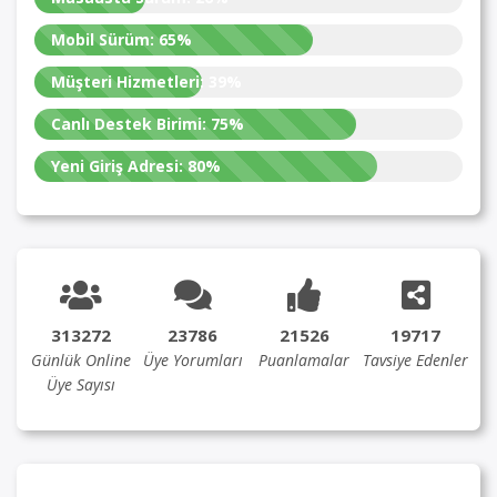
Mobil Sürüm:
65%
Müşteri Hizmetleri:
39%
Canlı Destek Birimi:
75%
Yeni Giriş Adresi:
80%
313272
23786
21526
19717
Günlük Online
Üye Yorumları
Puanlamalar
Tavsiye Edenler
Üye Sayısı