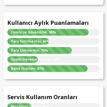
Kullanıcı Aylık Puanlamaları
Lisans ve Güvenilirlik:
88%
Para Yatırma Hızı:
45%
Para Çekme Hızı:
70%
Üyelik/Deneme Bonusu:
33%
Bahis Oranları:
87%
Servis Kullanım Oranları
Masaüstü Sürüm:
26%