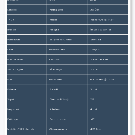
Servette
Young Boys
3.5 Üst
Thun
Kriens
Korner Aralığı : 12+
Brescia
Perugia
İlk Gol : Ev Sahibi
Portadown
Ballymena United
Skor : 1:1
León
Guadalajara
1 veya X
Piast Gliwice
Cracovia
Korner : 0.5 Alt
Sarpsborg 08
Vålerenga
2.25 Alt
Porto
Gil Vicente
Gol Dk Aralığı : 76-90
Estrela
Porto II
3 Üst
Sepsi
Dinamo Bükreş
2/2
Napredak
Kolubara
4 Üst
Eyüpspor
Erzurumspor
MS1
Metalist 1925 Kharkiv
Chornomorets
4.25 Üst