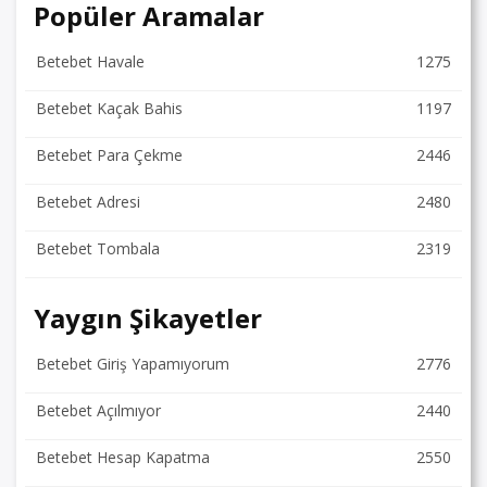
Popüler Aramalar
Betebet Havale
1275
Betebet Kaçak Bahis
1197
Betebet Para Çekme
2446
Betebet Adresi
2480
Betebet Tombala
2319
Yaygın Şikayetler
Betebet Giriş Yapamıyorum
2776
Betebet Açılmıyor
2440
Betebet Hesap Kapatma
2550