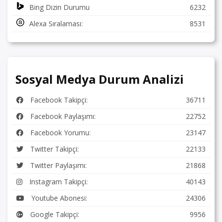
Bing Dizin Durumu
6232
Alexa Sıralaması:
8531
Sosyal Medya Durum Analizi
Facebook Takipçi:
36711
Facebook Paylaşımı:
22752
Facebook Yorumu:
23147
Twitter Takipçi:
22133
Twitter Paylaşımı:
21868
Instagram Takipçi:
40143
Youtube Abonesi:
24306
Google Takipçi:
9956