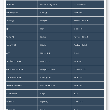
Jablonec
Ceské Budejovice
1/X & Üst 4.5
SønderjyskE
Viborg
Skor : 0:5
Esbjerg
Lyngby
Korner : 4.5 Alt
SJK
HJK
Skor : 1:0
Paris FC
Rodez
Korner : 3.5 Alt
Istra 1961
Rijeka
Toplam Gol : 8
VVV
Utrecht II
2 Üst
Sheffield United
Blackpool
Skor : 0:1
Waterford United
Longford Town
1/2 & Alt 2.5
Dundee United
Livingston
Skor : 2:3
Greenock Morton
Partick Thistle
Skor : 4:3
FC Andorra
Lugo
4 Alt
Kalmar
Mjällby
Skor : 1:2
Akropolis
GAIS
2 Alt