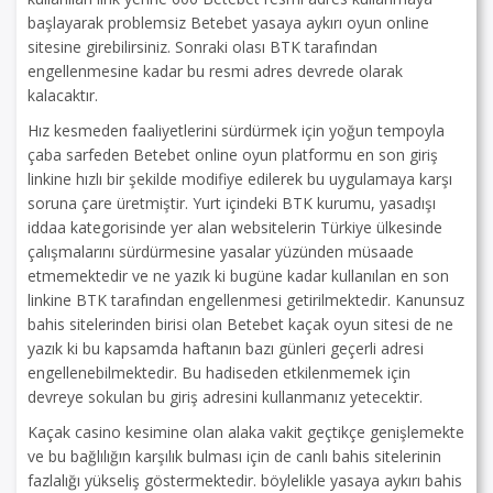
başlayarak problemsiz Betebet yasaya aykırı oyun online
sitesine girebilirsiniz. Sonraki olası BTK tarafından
engellenmesine kadar bu resmi adres devrede olarak
kalacaktır.
Hız kesmeden faaliyetlerini sürdürmek için yoğun tempoyla
çaba sarfeden Betebet online oyun platformu en son giriş
linkine hızlı bir şekilde modifiye edilerek bu uygulamaya karşı
soruna çare üretmiştir. Yurt içindeki BTK kurumu, yasadışı
iddaa kategorisinde yer alan websitelerin Türkiye ülkesinde
çalışmalarını sürdürmesine yasalar yüzünden müsaade
etmemektedir ve ne yazık ki bugüne kadar kullanılan en son
linkine BTK tarafından engellenmesi getirilmektedir. Kanunsuz
bahis sitelerinden birisi olan Betebet kaçak oyun sitesi de ne
yazık ki bu kapsamda haftanın bazı günleri geçerli adresi
engellenebilmektedir. Bu hadiseden etkilenmemek için
devreye sokulan bu giriş adresini kullanmanız yetecektir.
Kaçak casino kesimine olan alaka vakit geçtikçe genişlemekte
ve bu bağlılığın karşılık bulması için de canlı bahis sitelerinin
fazlalığı yükseliş göstermektedir. böylelikle yasaya aykırı bahis