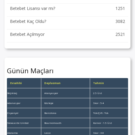
Betebet Lisansı var mı?
1251
Betebet Kaç Oldu?
3082
Betebet Açılmıyor
2521
Günün Maçları
Evsahibi
Deplasman
Tahmin
Beşiktaş
Alanyaspor
2.5 Üst
Adanaspor
Göztepe
Skor : 5:4
Espanyol
Barcelona
Tek/Çift : Tek
Newcastle United
Bournemouth
Korner : 1.5 Üst
Atalanta
Lecce
Skor : 3:0