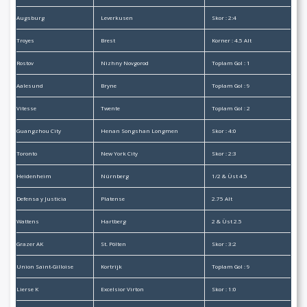
Augsburg
Leverkusen
Skor : 2:4
Troyes
Brest
Korner : 4.5 Alt
Rostov
Nizhny Novgorod
Toplam Gol : 1
Aalesund
Bryne
Toplam Gol : 9
Vitesse
Twente
Toplam Gol : 2
Guangzhou City
Henan Songshan Longmen
Skor : 4:0
Toronto
New York City
Skor : 2:3
Heidenheim
Nürnberg
1/2 & Üst 4.5
Defensa y Justicia
Platense
2.75 Alt
Wattens
Hartberg
2 & Üst 2.5
Grazer AK
St. Pölten
Skor : 3:2
Union Saint-Gilloise
Kortrijk
Toplam Gol : 9
Lierse K
Excelsior Virton
Skor : 1:0