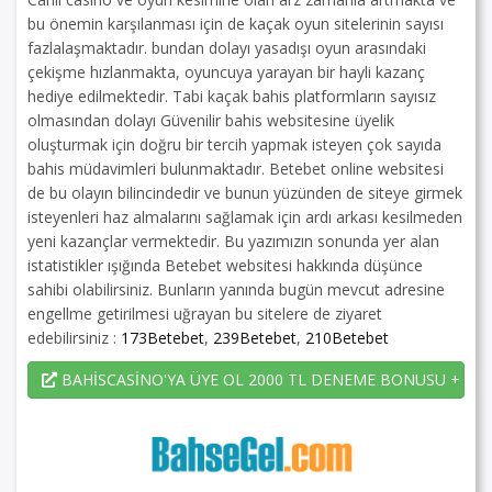
bu önemin karşılanması için de kaçak oyun sitelerinin sayısı
fazlalaşmaktadır. bundan dolayı yasadışı oyun arasındaki
çekişme hızlanmakta, oyuncuya yarayan bir hayli kazanç
hediye edilmektedir. Tabi kaçak bahis platformların sayısız
olmasından dolayı Güvenilir bahis websitesine üyelik
oluşturmak için doğru bir tercih yapmak isteyen çok sayıda
bahis müdavimleri bulunmaktadır. Betebet online websitesi
de bu olayın bilincindedir ve bunun yüzünden de siteye girmek
isteyenleri haz almalarını sağlamak için ardı arkası kesilmeden
yeni kazançlar vermektedir. Bu yazımızın sonunda yer alan
istatistikler ışığında Betebet websitesi hakkında düşünce
sahibi olabilirsiniz. Bunların yanında bugün mevcut adresine
engellme getirilmesi uğrayan bu sitelere de ziyaret
edebilirsiniz :
173Betebet
,
239Betebet
,
210Betebet
BAHİSCASİNO'YA ÜYE OL 2000 TL DENEME BONUSU + 225