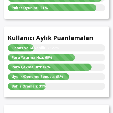
Poker Oyunları:
91%
Kullanıcı Aylık Puanlamaları
Lisans ve Güvenilirlik:
27%
Para Yatırma Hızı:
69%
Para Çekme Hızı:
86%
Üyelik/Deneme Bonusu:
63%
Bahis Oranları:
39%