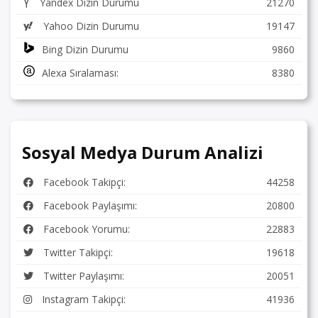
Yandex Dizin Durumu
21270
Yahoo Dizin Durumu
19147
Bing Dizin Durumu
9860
Alexa Sıralaması:
8380
Sosyal Medya Durum Analizi
Facebook Takipçi:
44258
Facebook Paylaşımı:
20800
Facebook Yorumu:
22883
Twitter Takipçi:
19618
Twitter Paylaşımı:
20051
Instagram Takipçi:
41936