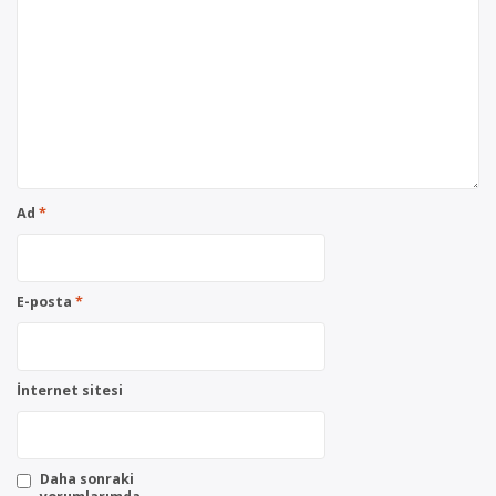
Ad
*
E-posta
*
İnternet sitesi
Daha sonraki