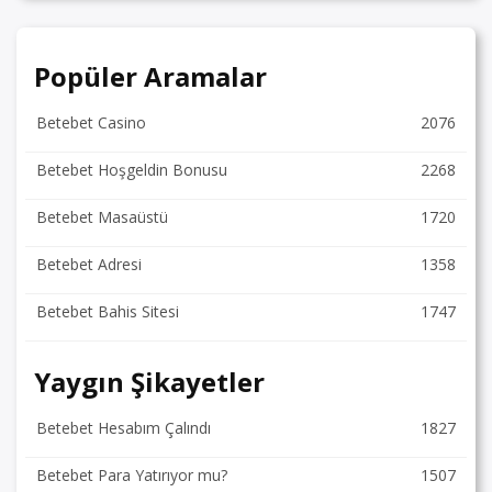
Popüler Aramalar
Betebet Casino
2076
Betebet Hoşgeldin Bonusu
2268
Betebet Masaüstü
1720
Betebet Adresi
1358
Betebet Bahis Sitesi
1747
Yaygın Şikayetler
Betebet Hesabım Çalındı
1827
Betebet Para Yatırıyor mu?
1507