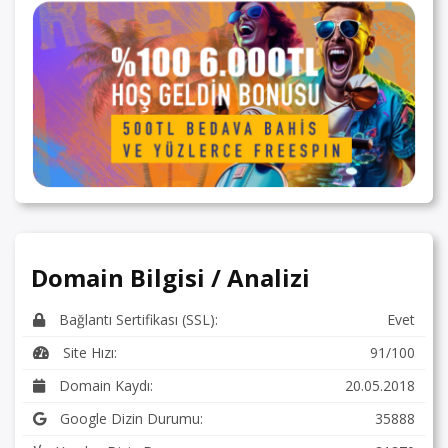
Domain Bilgisi / Analizi
Bağlantı Sertifikası (SSL):
Evet
Site Hızı:
91/100
Domain Kaydı:
20.05.2018
Google Dizin Durumu:
35888