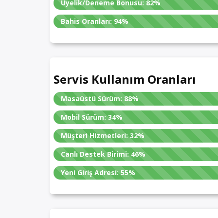
Üyelik/Deneme Bonusu:
82%
Bahis Oranları:
94%
Servis Kullanım Oranları
Masaüstü Sürüm:
88%
Mobil Sürüm:
34%
Müşteri Hizmetleri:
32%
Canlı Destek Birimi:
46%
Yeni Giriş Adresi:
55%