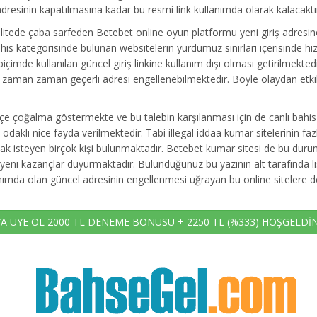
ş adresinin kapatılmasına kadar bu resmi link kullanımda olarak kalacaktı
alitede çaba sarfeden Betebet online oyun platformu yeni giriş adresin
ahis kategorisinde bulunan websitelerin yurdumuz sınırları içerisind
mde kullanılan güncel giriş linkine kullanım dışı olması getirilmektedir
zaman zaman geçerli adresi engellenebilmektedir. Böyle olaydan etkile
çe çoğalma göstermekte ve bu talebin karşılanması için de canlı bahis s
 odaklı nice fayda verilmektedir. Tabi illegal iddaa kumar sitelerinin f
k isteyen birçok kişi bulunmaktadır. Betebet kumar sitesi de bu duru
i kazançlar duyurmaktadır. Bulunduğunuz bu yazının alt tarafında liste
lanımda olan güncel adresinin engellenmesi uğrayan bu online sitelere de
A ÜYE OL 2000 TL DENEME BONUSU + 2250 TL (%333) HOŞGELD