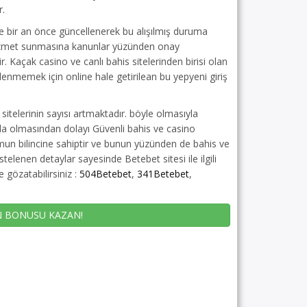
r.
e bir an önce güncellenerek bu alışılmış duruma
e hizmet sunmasına kanunlar yüzünden onay
. Kaçak casino ve canlı bahis sitelerinden birisi olan
nmemek için online hale getirilean bu yepyeni giriş
itelerinin sayısı artmaktadır. böyle olmasıyla
azla olmasından dolayı Güvenli bahis ve casino
mun bilincine sahiptir ve bunun yüzünden de bahis ve
lenen detaylar sayesinde Betebet sitesi ile ilgili
 gözatabilirsiniz :
504Betebet
,
341Betebet
,
İN BONUSU KAZAN!