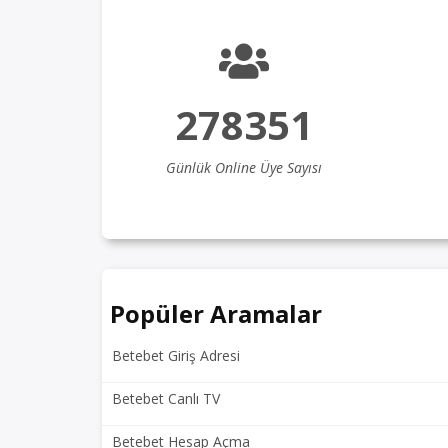
278351
Günlük Online Üye Sayısı
Popüler Aramalar
Betebet Giriş Adresi
Betebet Canlı TV
Betebet Hesap Açma