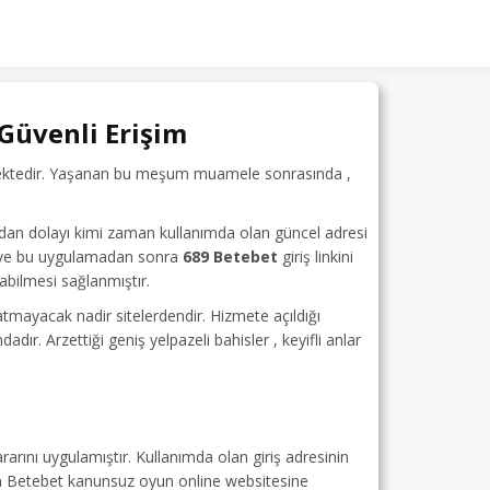
 Güvenli Erişim
mektedir. Yaşanan bu meşum muamele sonrasında ,
sından dolayı kimi zaman kullanımda olan güncel adresi
ş ve bu uygulamadan sonra
689 Betebet
giriş linkini
şabilmesi sağlanmıştır.
atmayacak nadir sitelerdendir. Hizmete açıldığı
r. Arzettiği geniş yelpazeli bahisler , keyifli anlar
rarını uygulamıştır. Kullanımda olan giriş adresinin
an Betebet kanunsuz oyun online websitesine