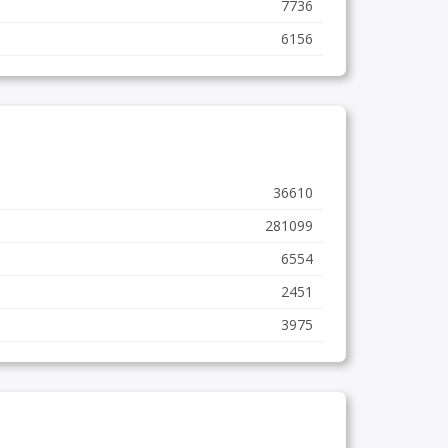
7736
6156
36610
281099
6554
2451
3975