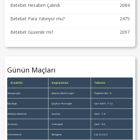
Betebet Hesabım Çalındı
2084
Betebet Para Yatırıyor mu?
2475
Betebet Güvenilir mi?
2097
Günün Maçları
Evsahibi
Deplasman
Tahmin
Konyaspor
Adana Demirspor
Toplam Gol : 6
Göztepe
Çaykur Rizespor
Sarı Kart : 7-12
Atletico Madrid
Sevilla
Skor : 1:4
Arsenal
Liverpool
Skor : 4:2
Cremonese
Bologna
2 & Üst 2.5