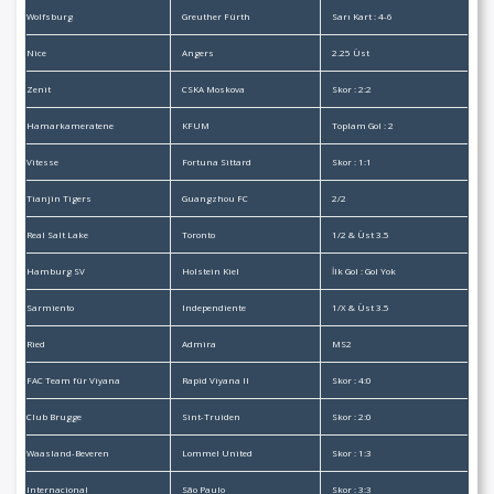
Wolfsburg
Greuther Fürth
Sarı Kart : 4-6
Nice
Angers
2.25 Üst
Zenit
CSKA Moskova
Skor : 2:2
Hamarkameratene
KFUM
Toplam Gol : 2
Vitesse
Fortuna Sittard
Skor : 1:1
Tianjin Tigers
Guangzhou FC
2/2
Real Salt Lake
Toronto
1/2 & Üst 3.5
Hamburg SV
Holstein Kiel
İlk Gol : Gol Yok
Sarmiento
Independiente
1/X & Üst 3.5
Ried
Admira
MS2
FAC Team für Viyana
Rapid Viyana II
Skor : 4:0
Club Brugge
Sint-Truiden
Skor : 2:0
Waasland-Beveren
Lommel United
Skor : 1:3
Internacional
São Paulo
Skor : 3:3