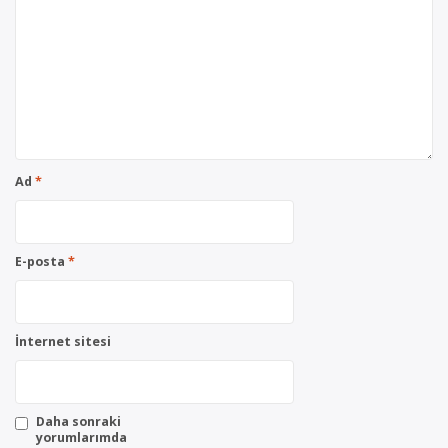
Ad
*
E-posta
*
İnternet sitesi
Daha sonraki
yorumlarımda