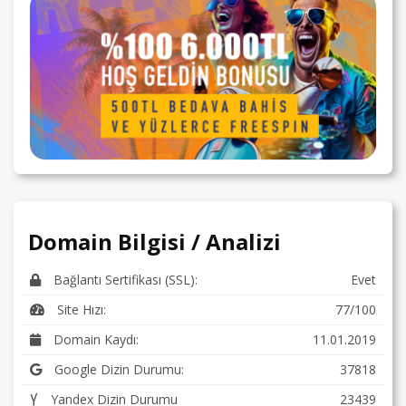
Domain Bilgisi / Analizi
Bağlantı Sertifikası (SSL):
Evet
Site Hızı:
77/100
Domain Kaydı:
11.01.2019
Google Dizin Durumu:
37818
Yandex Dizin Durumu
23439