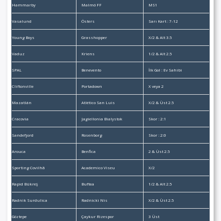
Hammarby
Malmö FF
MS1
Vasalund
Östers
Sarı Kart : 7-12
Young Boys
Grasshopper
X/2 & Alt 3.5
Vaduz
Kriens
1/2 & Alt 2.5
SPAL
Benevento
İlk Gol : Ev Sahibi
Cliftonville
Portadown
X veya 2
Mazatlán
Atlético San Luis
X/2 & Üst 2.5
Cracovia
Jagiellonia Bialystok
Skor : 2:1
Sandefjord
Rosenborg
Skor : 2:0
Arouca
Benfica
2 & Üst 2.5
Sporting Covilhã
Academico Viseu
X/2
Rapid Bükreş
Buftea
1/2 & Alt 2.5
Radnik Surdulica
Radnicki Nis
X/2 & Üst 2.5
Göztepe
Çaykur Rizespor
3 Üst