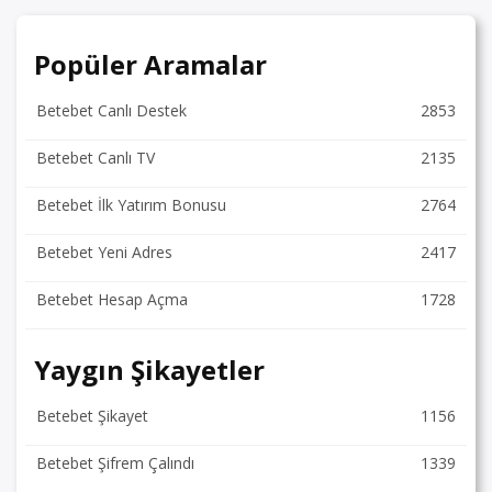
Popüler Aramalar
Betebet Canlı Destek
2853
Betebet Canlı TV
2135
Betebet İlk Yatırım Bonusu
2764
Betebet Yeni Adres
2417
Betebet Hesap Açma
1728
Yaygın Şikayetler
Betebet Şikayet
1156
Betebet Şifrem Çalındı
1339