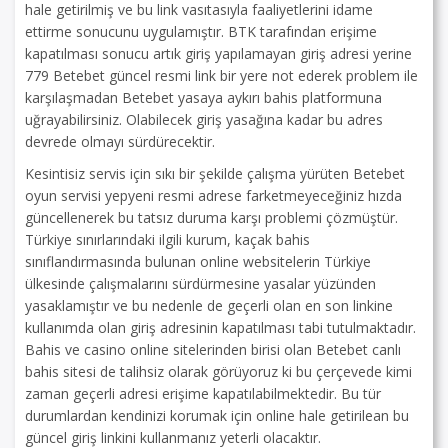
hale getirilmiş ve bu link vasıtasıyla faaliyetlerini idame
ettirme sonucunu uygulamıştır. BTK tarafından erişime
kapatılması sonucu artık giriş yapılamayan giriş adresi yerine
779 Betebet güncel resmi link bir yere not ederek problem ile
karşılaşmadan Betebet yasaya aykırı bahis platformuna
uğrayabilirsiniz. Olabilecek giriş yasağına kadar bu adres
devrede olmayı sürdürecektir.
Kesintisiz servis için sıkı bir şekilde çalışma yürüten Betebet
oyun servisi yepyeni resmi adrese farketmeyeceğiniz hızda
güncellenerek bu tatsız duruma karşı problemi çözmüştür.
Türkiye sınırlarındaki ilgili kurum, kaçak bahis
sınıflandırmasında bulunan online websitelerin Türkiye
ülkesinde çalışmalarını sürdürmesine yasalar yüzünden
yasaklamıştır ve bu nedenle de geçerli olan en son linkine
kullanımda olan giriş adresinin kapatılması tabi tutulmaktadır.
Bahis ve casino online sitelerinden birisi olan Betebet canlı
bahis sitesi de talihsiz olarak görüyoruz ki bu çerçevede kimi
zaman geçerli adresi erişime kapatılabilmektedir. Bu tür
durumlardan kendinizi korumak için online hale getirilean bu
güncel giriş linkini kullanmanız yeterli olacaktır.