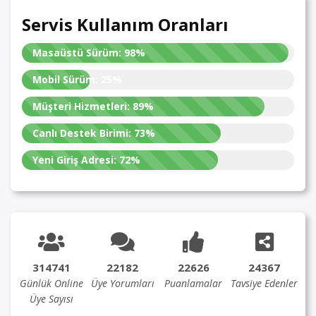
Servis Kullanım Oranları
Masaüstü Sürüm:
98%
Mobil Sürüm:
25%
Müşteri Hizmetleri:
89%
Canlı Destek Birimi:
73%
Yeni Giriş Adresi:
72%
314741
22182
22626
24367
Günlük Online
Üye Yorumları
Puanlamalar
Tavsiye Edenler
Üye Sayısı