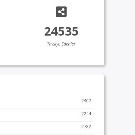
24535
Tavsiye Edenler
2407
2244
2782