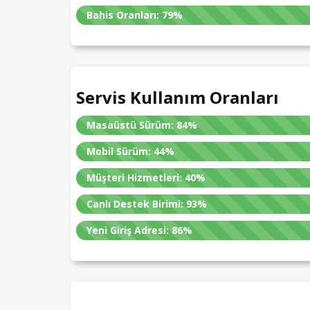
Bahis Oranları:
79%
Servis Kullanım Oranları
Masaüstü Sürüm:
84%
Mobil Sürüm:
44%
Müşteri Hizmetleri:
40%
Canlı Destek Birimi:
93%
Yeni Giriş Adresi:
86%