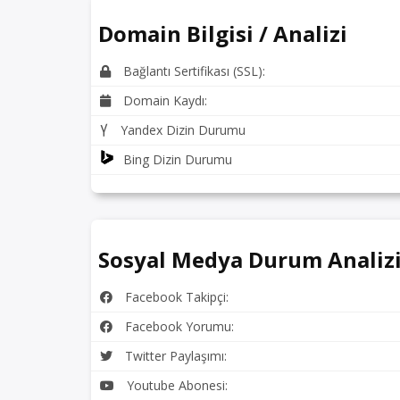
Domain Bilgisi / Analizi
Bağlantı Sertifikası (SSL):
Domain Kaydı:
Yandex Dizin Durumu
Bing Dizin Durumu
Sosyal Medya Durum Analiz
Facebook Takipçi:
Facebook Yorumu:
Twitter Paylaşımı:
Youtube Abonesi: