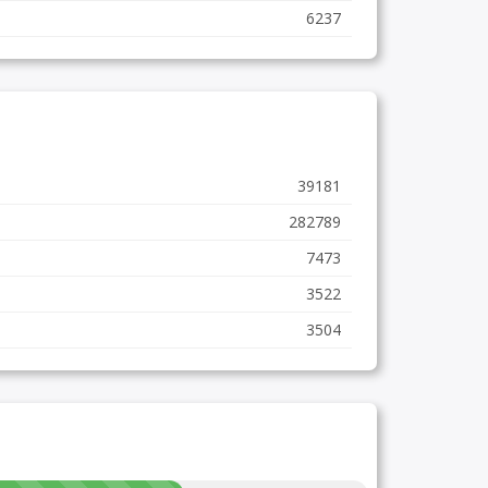
6237
39181
282789
7473
3522
3504