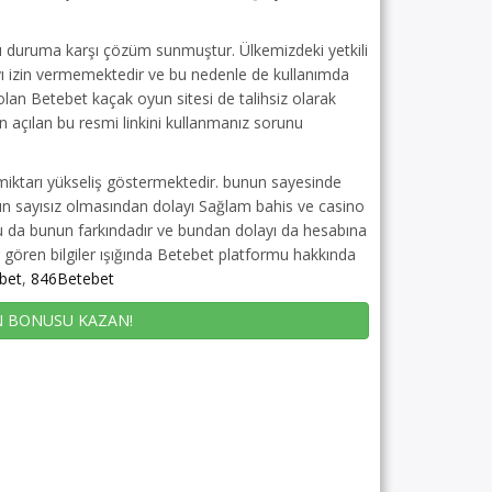
 bu duruma karşı çözüm sunmuştur. Ülkemizdeki yetkili
ayı izin vermemektedir ve bu nedenle de kullanımda
olan Betebet kaçak oyun sitesi de talihsiz olarak
 açılan bu resmi linkini kullanmanız sorunu
miktarı yükseliş göstermektedir. bunun sayesinde
arın sayısız olmasından dolayı Sağlam bahis ve casino
mu da bunun farkındadır ve bundan dolayı da hesabına
gören bilgiler ışığında Betebet platformu hakkında
bet
,
846Betebet
İN BONUSU KAZAN!