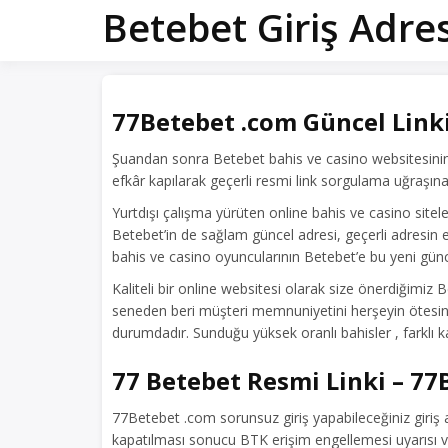
Skip
Betebet Giriş Adres
to
content
77Betebet .com Güncel Linki 
Şuandan sonra Betebet bahis ve casino websitesinin
efkâr kapılarak geçerli resmi link sorgulama uğraşına
Yurtdışı çalışma yürüten online bahis ve casino sitel
Betebet’in de sağlam güncel adresi, geçerli adresi
bahis ve casino oyuncularının Betebet’e bu yeni günce
Kaliteli bir online websitesi olarak size önerdiğimiz 
seneden beri müşteri memnuniyetini herşeyin ötesin
durumdadır. Sunduğu yüksek oranlı bahisler , farklı 
77 Betebet Resmi Linki – 77B
77Betebet .com sorunsuz giriş yapabileceğiniz giriş a
kapatılması sonucu BTK erişim engellemesi uyarısı ver