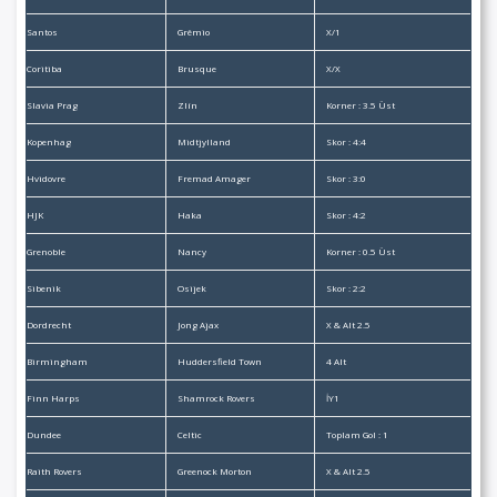
Santos
Grêmio
X/1
Coritiba
Brusque
X/X
Slavia Prag
Zlín
Korner : 3.5 Üst
Kopenhag
Midtjylland
Skor : 4:4
Hvidovre
Fremad Amager
Skor : 3:0
HJK
Haka
Skor : 4:2
Grenoble
Nancy
Korner : 0.5 Üst
Sibenik
Osijek
Skor : 2:2
Dordrecht
Jong Ajax
X & Alt 2.5
Birmingham
Huddersfield Town
4 Alt
Finn Harps
Shamrock Rovers
İY1
Dundee
Celtic
Toplam Gol : 1
Raith Rovers
Greenock Morton
X & Alt 2.5