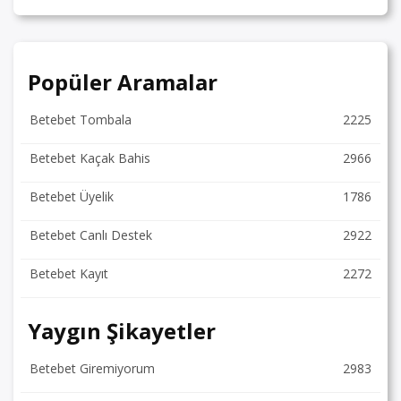
Popüler Aramalar
Betebet Tombala
2225
Betebet Kaçak Bahis
2966
Betebet Üyelik
1786
Betebet Canlı Destek
2922
Betebet Kayıt
2272
Yaygın Şikayetler
Betebet Giremiyorum
2983