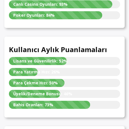
Canlı Casino Oyunları:
93%
Poker Oyunları:
84%
Kullanıcı Aylık Puanlamaları
Lisans ve Güvenilirlik:
52%
Para Yatırma Hızı:
26%
Para Çekme Hızı:
50%
Üyelik/Deneme Bonusu:
46%
Bahis Oranları:
73%