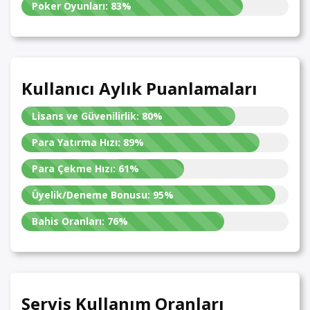
Poker Oyunları:
83%
Kullanıcı Aylık Puanlamaları
Lisans ve Güvenilirlik:
80%
Para Yatırma Hızı:
89%
Para Çekme Hızı:
61%
Üyelik/Deneme Bonusu:
95%
Bahis Oranları:
76%
Servis Kullanım Oranları