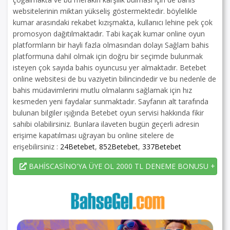
websitelerinin miktarı yükseliş göstermektedir. böylelikle
kumar arasındaki rekabet kızışmakta, kullanıcı lehine pek çok
promosyon dağıtılmaktadır. Tabi kaçak kumar online oyun
platformların bir hayli fazla olmasından dolayı Sağlam bahis
platformuna dahil olmak için doğru bir seçimde bulunmak
isteyen çok sayıda bahis oyuncusu yer almaktadır. Betebet
online websitesi de bu vaziyetin bilincindedir ve bu nedenle de
bahis müdavimlerini mutlu olmalarını sağlamak için hız
kesmeden yeni faydalar sunmaktadır. Sayfanın alt tarafında
bulunan bilgiler ışığında Betebet oyun servisi hakkında fikir
sahibi olabilirsiniz. Bunlara ilaveten bugün geçerli adresin
erişime kapatılması uğrayan bu online sitelere de
erişebilirsiniz :
24Betebet
,
852Betebet
,
337Betebet
BAHİSCASİNO'YA ÜYE OL 2000 TL DENEME BONUSU + 225