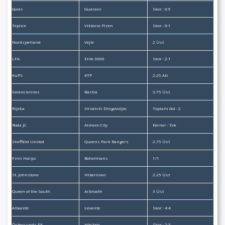
Goiás
Guarani
Skor : 0:5
Teplice
Viktoria Plzen
Skor : 0:1
Nordsjælland
Vejle
2 Üst
LFA
Elite 3000
Skor : 2:1
KuPS
KTP
2.25 Alt
Valenciennes
Bastia
3.75 Üst
Rijeka
Hrvatski Dragovoljac
Toplam Gol : 2
Roda JC
Almere City
Korner : Tek
Sheffield United
Queens Park Rangers
2.75 Üst
Finn Harps
Bohemians
1/1
St. Johnstone
Hibernian
2.25 Üst
Queen of the South
Arbroath
3 Üst
Albacete
Levante
Skor : 4:4
Östersunds FK
Häcken
Skor : 2:3