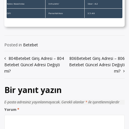
Kolos Kovalivka
Inhulets’
Skor : 4:2
OFI
Panaitolikos
3.5 Alt
Posted in
Betebet
Yazı
804Betebet Giriş Adresi – 804
806Betebet Giriş Adresi – 806
Betebet Güncel Adresi Değişti
Betebet Güncel Adresi Değişti
gezinmesi
mi?
mi?
Bir yanıt yazın
E-posta adresiniz yayınlanmayacak.
Gerekli alanlar
*
ile işaretlenmişlerdir
Yorum
*