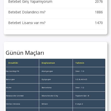
Betebet Giriş Yapamıyorum
2076
Betebet Dolandırıcı mı?
1886
Betebet Lisansı var mı?
1470
Günün Maçları
Evsahibi
Deplasman
Tahmin
Gaziantep FK
Alanyaspor
Skor : 1:3
Boluspor
Eyüpspor
1/2 & Alt 4.5
Elche
Barcelona
Skor : 1:2
Newcastle United
Manchester City
Toplam Gol : 8
Hellas Verona
Milan
X veya 2