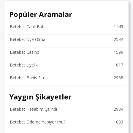
Popüler Aramalar
Betebet Canlı Bahis
1445
Betebet Üye Olma
2534
Betebet Casino
1599
Betebet Üyelik
1817
Betebet Bahis Sitesi
2968
Yaygın Şikayetler
Betebet Hesabım Çalındı
2984
Betebet Ödeme Yapıyor mu?
1093