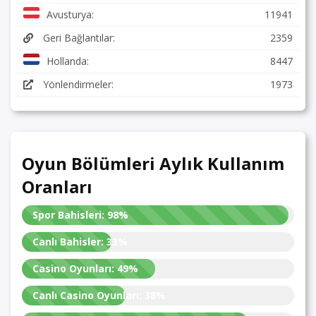
Avusturya:
11941
Geri Bağlantılar:
2359
Hollanda:
8447
Yönlendirmeler:
1973
Oyun Bölümleri Aylık Kullanım
Oranları
Spor Bahisleri:
98%
Canlı Bahisler:
33%
Casino Oyunları:
49%
Canlı Casino Oyunları:
38%