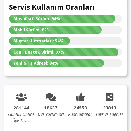
Servis Kullanım Oranları
Masaüstü Sürüm:
94%
Mobil Sürüm:
82%
Müşteri Hizmetleri:
54%
Canlı Destek Birimi:
97%
Yeni Giriş Adresi:
84%
281144
18637
24553
23813
Günlük Online
Üye Yorumları
Puanlamalar
Tavsiye Edenler
Üye Sayısı