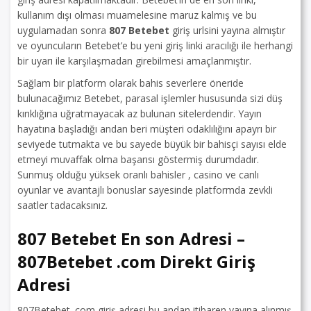
kullanım dışı olması muamelesine maruz kalmış ve bu
uygulamadan sonra
807 Betebet
giriş urlsini yayına almıştır
ve oyuncuların Betebet’e bu yeni giriş linki aracılığı ile herhangi
bir uyarı ile karşılaşmadan girebilmesi amaçlanmıştır.
Sağlam bir platform olarak bahis severlere öneride
bulunacağımız Betebet, parasal işlemler hususunda sizi düş
kırıklığına uğratmayacak az bulunan sitelerdendir. Yayın
hayatına başladığı andan beri müşteri odaklılığını apayrı bir
seviyede tutmakta ve bu sayede büyük bir bahisçi sayısı elde
etmeyi muvaffak olma başarısı göstermiş durumdadır.
Sunmuş olduğu yüksek oranlı bahisler , casino ve canlı
oyunlar ve avantajlı bonuslar sayesinde platformda zevkli
saatler tadacaksınız.
807 Betebet En son Adresi –
807Betebet .com Direkt Giriş
Adresi
807Betebet .com giriş adresi bu andan itibaren yayına alınmış