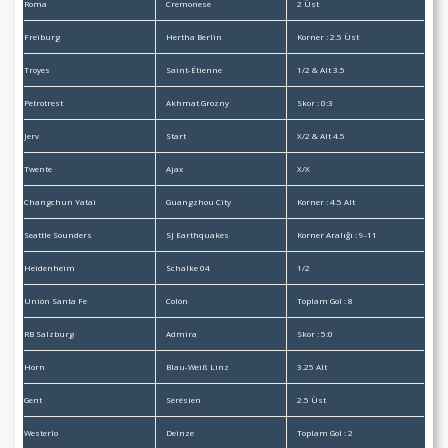
Roma
Cremonese
2 Üst
Freiburg
Hertha Berlin
Korner : 2.5 Üst
Troyes
Saint-Étienne
1/2 & Alt 3.5
Petrotrest
Akhmat Grozny
Skor : 0:3
Jerv
Start
X/2 & Alt 4.5
Twente
Ajax
X/X
Changchun Yatai
Guangzhou City
Korner : 4.5 Alt
Seattle Sounders
SJ Earthquakes
Korner Aralığı : 9-11
Heidenheim
Schalke 04
1/2
Unión Santa Fe
Colón
Toplam Gol : 8
RB Salzburg
Admira
Skor : 5:0
Horn
Blau-Weiß Linz
3.25 Alt
Gent
Sérésien
2.5 Üst
Westerlo
Deinze
Toplam Gol : 2