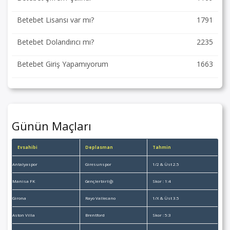
Betebet Lisansı var mı?
1791
Betebet Dolandırıcı mı?
2235
Betebet Giriş Yapamıyorum
1663
Günün Maçları
Evsahibi
Deplasman
Tahmin
Antalyaspor
Giresunspor
1/2 & Üst 2.5
Manisa FK
Gençlerbirliği
Skor : 1:4
Girona
Rayo Vallecano
1/X & Üst 3.5
Aston Villa
Brentford
Skor : 5:3