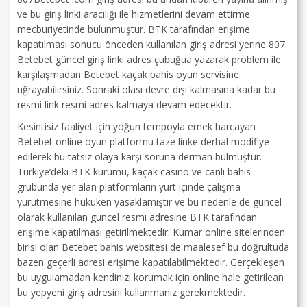
ve bu giriş linki aracılığı ile hizmetlerini devam ettirme
mecburiyetinde bulunmuştur. BTK tarafından erişime
kapatılması sonucu önceden kullanılan giriş adresi yerine 807
Betebet güncel giriş linki adres çubuğua yazarak problem ile
karşılaşmadan Betebet kaçak bahis oyun servisine
uğrayabilirsiniz. Sonraki olası devre dışı kalmasına kadar bu
resmi link resmi adres kalmaya devam edecektir.
Kesintisiz faaliyet için yoğun tempoyla emek harcayan
Betebet online oyun platformu taze linke derhal modifiye
edilerek bu tatsız olaya karşı soruna derman bulmuştur.
Türkiye’deki BTK kurumu, kaçak casino ve canlı bahis
grubunda yer alan platformların yurt içinde çalışma
yürütmesine hukuken yasaklamıştır ve bu nedenle de güncel
olarak kullanılan güncel resmi adresine BTK tarafından
erişime kapatılması getirilmektedir. Kumar online sitelerinden
birisi olan Betebet bahis websitesi de maalesef bu doğrultuda
bazen geçerli adresi erişime kapatılabilmektedir. Gerçekleşen
bu uygulamadan kendinizi korumak için online hale getirilean
bu yepyeni giriş adresini kullanmanız gerekmektedir.