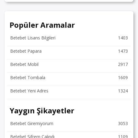
Popüler Aramalar
Betebet Lisans Bilgileri
1403
Betebet Papara
1473
Betebet Mobil
2917
Betebet Tombala
1609
Betebet Yeni Adres
1324
Yaygın Şikayetler
Betebet Giremiyorum
3053
Betebet Şifrem Çalındı
1109