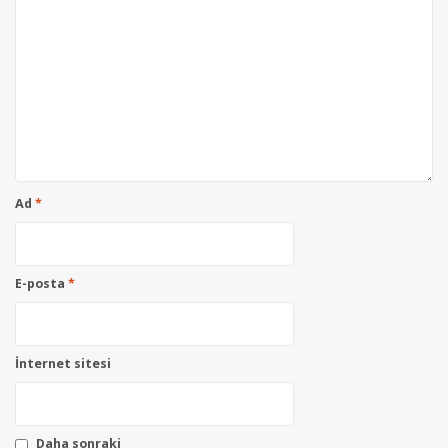
Ad
*
E-posta
*
İnternet sitesi
Daha sonraki