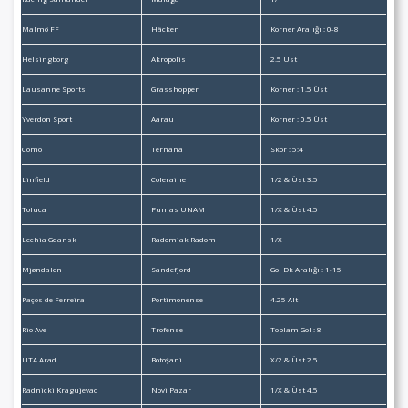
Malmö FF
Häcken
Korner Aralığı : 0-8
Helsingborg
Akropolis
2.5 Üst
Lausanne Sports
Grasshopper
Korner : 1.5 Üst
Yverdon Sport
Aarau
Korner : 0.5 Üst
Como
Ternana
Skor : 5:4
Linfield
Coleraine
1/2 & Üst 3.5
Toluca
Pumas UNAM
1/X & Üst 4.5
Lechia Gdansk
Radomiak Radom
1/X
Mjøndalen
Sandefjord
Gol Dk Aralığı : 1-15
Paços de Ferreira
Portimonense
4.25 Alt
Rio Ave
Trofense
Toplam Gol : 8
UTA Arad
Botoşani
X/2 & Üst 2.5
Radnicki Kragujevac
Novi Pazar
1/X & Üst 4.5