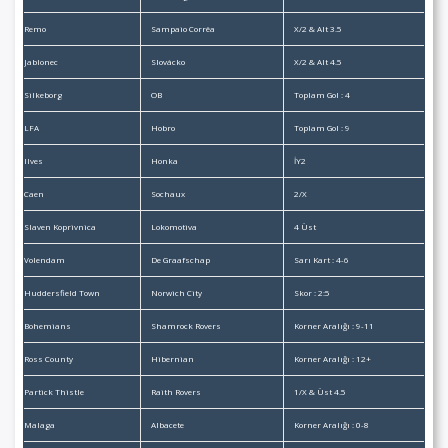
Remo
Sampaio Corrêa
X/2 & Alt 3.5
Jablonec
Slovácko
X/2 & Alt 4.5
Silkeborg
OB
Toplam Gol : 4
LFA
Hobro
Toplam Gol : 9
Ilves
Honka
İY2
Caen
Sochaux
2/X
Slaven Koprivnica
Lokomotiva
4 Üst
Volendam
De Graafschap
Sarı Kart : 4-6
Huddersfield Town
Norwich City
Skor : 2:5
Bohemians
Shamrock Rovers
Korner Aralığı : 9-11
Ross County
Hibernian
Korner Aralığı : 12+
Partick Thistle
Raith Rovers
1/X & Üst 4.5
Malaga
Albacete
Korner Aralığı : 0-8