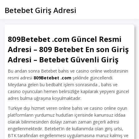
Skip
Betebet Giriş Adresi
to
content
809Betebet .com Güncel Resmi
Adresi – 809 Betebet En son Giriş
Adresi – Betebet Güvenli Giriş
Bu andan sonra Betebet bahis ve casino online websitesinin
resmi adresi
809Betebet .com
şeklinde güncellendi.
Meydana gelen bu bedbaht işlem sonrasında , bahis ve
casino oyuncuları hemen belirsizliğe kapılarak yepyeni güncel
adres bulma uğraşına koyulmaktadır.
Türkiye dışı hizmet veren online bahis ve casino online oyun
platformların yurdumuz hudutları içerisinde kanunsuz iddaa
olarak bilinmesinden dolayı zaman zaman geçerli adresi
engellenmektedir. Betebet’in de kullanımda olan giriş urlsi,
BTK tarafından engellenmesi uygulamasına maruz kalmış ve