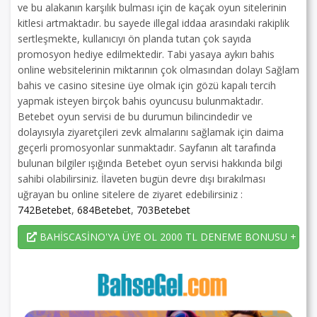
ve bu alakanın karşılık bulması için de kaçak oyun sitelerinin
kitlesi artmaktadır. bu sayede illegal iddaa arasındaki rakiplik
sertleşmekte, kullanıcıyı ön planda tutan çok sayıda
promosyon hediye edilmektedir. Tabi yasaya aykırı bahis
online websitelerinin miktarının çok olmasından dolayı Sağlam
bahis ve casino sitesine üye olmak için gözü kapalı tercih
yapmak isteyen birçok bahis oyuncusu bulunmaktadır.
Betebet oyun servisi de bu durumun bilincindedir ve
dolayısıyla ziyaretçileri zevk almalarını sağlamak için daima
geçerli promosyonlar sunmaktadır. Sayfanın alt tarafında
bulunan bilgiler ışığında Betebet oyun servisi hakkında bilgi
sahibi olabilirsiniz. İlaveten bugün devre dışı bırakılması
uğrayan bu online sitelere de ziyaret edebilirsiniz :
742Betebet
,
684Betebet
,
703Betebet
BAHİSCASİNO'YA ÜYE OL 2000 TL DENEME BONUSU + 225