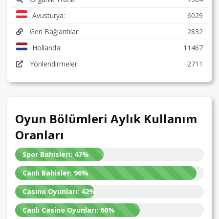
Avusturya:
6029
Geri Bağlantılar:
2832
Hollanda:
11467
Yönlendirmeler:
2711
Oyun Bölümleri Aylık Kullanım
Oranları
Spor Bahisleri:
47%
Canlı Bahisler:
96%
Casino Oyunları:
42%
Canlı Casino Oyunları:
66%