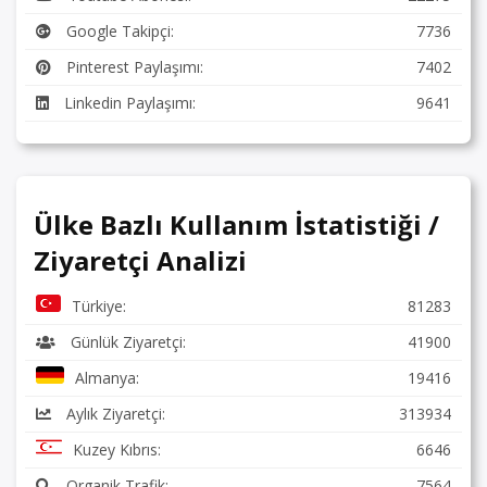
Google Takipçi:
7736
Pinterest Paylaşımı:
7402
Linkedin Paylaşımı:
9641
Ülke Bazlı Kullanım İstatistiği /
Ziyaretçi Analizi
Türkiye:
81283
Günlük Ziyaretçi:
41900
Almanya:
19416
Aylık Ziyaretçi:
313934
Kuzey Kıbrıs:
6646
Organik Trafik:
7564