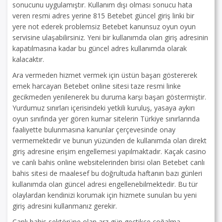
sonucunu uygulamıştır. Kullanım dışı olması sonucu hata
veren resmi adres yerine 815 Betebet güncel giriş linki bir
yere not ederek problemsiz Betebet kanunsuz oyun oyun
servisine ulaşabilirsiniz. Yeni bir kullanımda olan giriş adresinin
kapatılmasına kadar bu güncel adres kullanımda olarak
kalacaktır.
Ara vermeden hizmet vermek için üstün başarı göstererek
emek harcayan Betebet online sitesi taze resmi linke
gecikmeden yenilenerek bu duruma karşı başarı göstermiştir.
Yurdumuz sınırları içerisindeki yetkili kuruluş, yasaya aykırı
oyun sınıfında yer gören kumar sitelerin Türkiye sınırlarında
faaliyette bulunmasına kanunlar çerçevesinde onay
vermemektedir ve bunun yüzünden de kullanımda olan direkt
giriş adresine erişim engellemesi yapılmaktadır. Kaçak casino
ve canlı bahis online websitelerinden birisi olan Betebet canlı
bahis sitesi de maalesef bu doğrultuda haftanın bazı günleri
kullanımda olan güncel adresi engellenebilmektedir. Bu tür
olaylardan kendinizi korumak için hizmete sunulan bu yeni
giriş adresini kullanmanız gerekir.
Canlı bahis sektörüne olan arz gün geçtikçe çoğalma