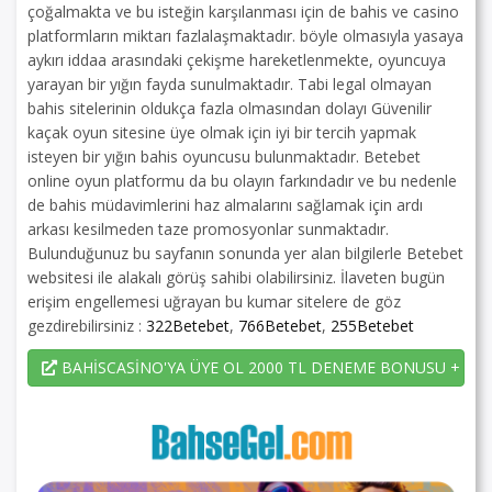
çoğalmakta ve bu isteğin karşılanması için de bahis ve casino
platformların miktarı fazlalaşmaktadır. böyle olmasıyla yasaya
aykırı iddaa arasındaki çekişme hareketlenmekte, oyuncuya
yarayan bir yığın fayda sunulmaktadır. Tabi legal olmayan
bahis sitelerinin oldukça fazla olmasından dolayı Güvenilir
kaçak oyun sitesine üye olmak için iyi bir tercih yapmak
isteyen bir yığın bahis oyuncusu bulunmaktadır. Betebet
online oyun platformu da bu olayın farkındadır ve bu nedenle
de bahis müdavimlerini haz almalarını sağlamak için ardı
arkası kesilmeden taze promosyonlar sunmaktadır.
Bulunduğunuz bu sayfanın sonunda yer alan bilgilerle Betebet
websitesi ile alakalı görüş sahibi olabilirsiniz. İlaveten bugün
erişim engellemesi uğrayan bu kumar sitelere de göz
gezdirebilirsiniz :
322Betebet
,
766Betebet
,
255Betebet
BAHİSCASİNO'YA ÜYE OL 2000 TL DENEME BONUSU + 225