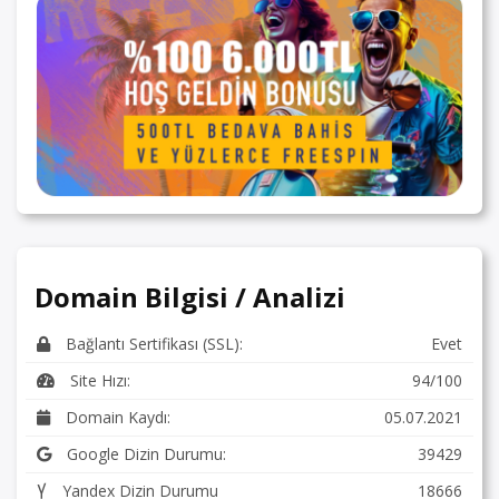
Domain Bilgisi / Analizi
Bağlantı Sertifikası (SSL):
Evet
Site Hızı:
94/100
Domain Kaydı:
05.07.2021
Google Dizin Durumu:
39429
Yandex Dizin Durumu
18666