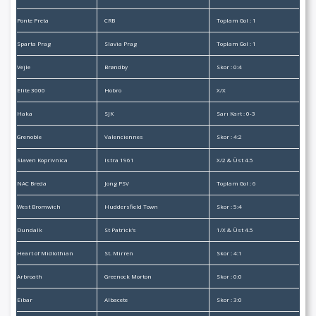
Ponte Preta
CRB
Toplam Gol : 1
Sparta Prag
Slavia Prag
Toplam Gol : 1
Vejle
Brøndby
Skor : 0:4
Elite 3000
Hobro
X/X
Haka
SJK
Sarı Kart : 0-3
Grenoble
Valenciennes
Skor : 4:2
Slaven Koprivnica
Istra 1961
X/2 & Üst 4.5
NAC Breda
Jong PSV
Toplam Gol : 6
West Bromwich
Huddersfield Town
Skor : 5:4
Dundalk
St Patrick’s
1/X & Üst 4.5
Heart of Midlothian
St. Mirren
Skor : 4:1
Arbroath
Greenock Morton
Skor : 0:0
Eibar
Albacete
Skor : 3:0