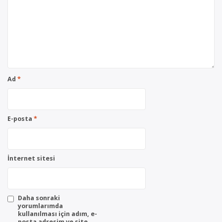
Ad
*
E-posta
*
İnternet sitesi
Daha sonraki
yorumlarımda
kullanılması için adım, e-
posta adresim ve site