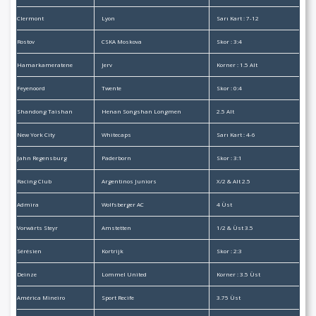
Clermont
Lyon
Sarı Kart : 7-12
Rostov
CSKA Moskova
Skor : 3:4
Hamarkameratene
Jerv
Korner : 1.5 Alt
Feyenoord
Twente
Skor : 0:4
Shandong Taishan
Henan Songshan Longmen
2.5 Alt
New York City
Whitecaps
Sarı Kart : 4-6
Jahn Regensburg
Paderborn
Skor : 3:1
Racing Club
Argentinos Juniors
X/2 & Alt 2.5
Admira
Wolfsberger AC
4 Üst
Vorwärts Steyr
Amstetten
1/2 & Üst 3.5
Sérésien
Kortrijk
Skor : 2:3
Deinze
Lommel United
Korner : 3.5 Üst
América Mineiro
Sport Recife
3.75 Üst