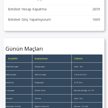
Betebet Hesap Kapatma
2659
Betebet Giriş Yapamıyorum
1669
Günün Maçları
Evsahibi
Deplasman
Tahmin
İstanbulspor
Konyaspor
Skor : 4:3
Adanaspor
Denizlispor
1/2 & Üst 2.5
Almeria
Espanyol
2.75 Üst
Liverpool
Aston Villa
Gol Dk Aralığı : 61-75
Empoli
Torino
Skor : 0:2
Greuther Fürth
Bayern Munih
Korner : 2.5 Alt