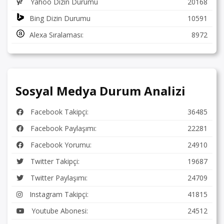
Yahoo Dizin Durumu
20168
Bing Dizin Durumu
10591
Alexa Sıralaması:
8972
Sosyal Medya Durum Analizi
Facebook Takipçi:
36485
Facebook Paylaşımı:
22281
Facebook Yorumu:
24910
Twitter Takipçi:
19687
Twitter Paylaşımı:
24709
Instagram Takipçi:
41815
Youtube Abonesi:
24512