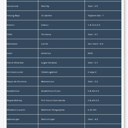
Vasalund
Norrby
Skor : 2:5
Young Boys
St. Gallen
Toplam Gol : 7
Kriens
Vaduz
1 & Üst 2.5
SPAL
Ternana
Skor : 3:1
Glenavon
Larne
Sarı Kart : 4-6
León
América
MS0
Slask Wroclaw
Legia Varşova
Skor : 2:1
Kristiansund
Strømsgodset
X veya 2
Paços de Ferreira
Belenenses
Skor : 3:2
Académica
Academico Viseu
X & Alt 2.5
Rapid Bükreş
FCV Farul Constanta
2 & Alt 2.5
Mladost Lucani
Radnicki Kragujevac
2.25 Alt
Adanaspor
Denizlispor
Skor : 4:3