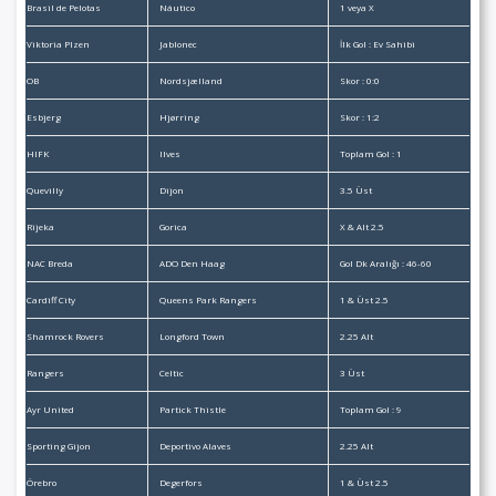
Brasil de Pelotas
Náutico
1 veya X
Viktoria Plzen
Jablonec
İlk Gol : Ev Sahibi
OB
Nordsjælland
Skor : 0:0
Esbjerg
Hjørring
Skor : 1:2
HIFK
Ilves
Toplam Gol : 1
Quevilly
Dijon
3.5 Üst
Rijeka
Gorica
X & Alt 2.5
NAC Breda
ADO Den Haag
Gol Dk Aralığı : 46-60
Cardiff City
Queens Park Rangers
1 & Üst 2.5
Shamrock Rovers
Longford Town
2.25 Alt
Rangers
Celtic
3 Üst
Ayr United
Partick Thistle
Toplam Gol : 9
Sporting Gijon
Deportivo Alaves
2.25 Alt
Örebro
Degerfors
1 & Üst 2.5