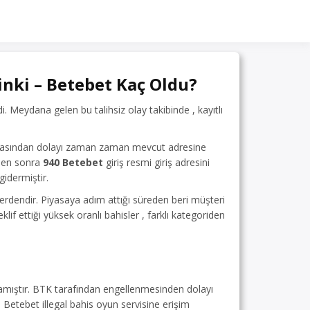
inki – Betebet Kaç Oldu?
i. Meydana gelen bu talihsiz olay takibinde , kayıtlı
nılmasından dolayı zaman zaman mevcut adresine
mden sonra
940 Betebet
giriş resmi giriş adresini
gidermiştir.
erdendir. Piyasaya adım attığı süreden beri müşteri
 ettiği yüksek oranlı bahisler , farklı kategoriden
lamıştır. BTK tarafından engellenmesinden dolayı
Betebet illegal bahis oyun servisine erişim