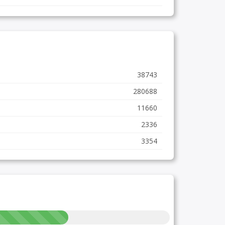
38743
280688
11660
2336
3354