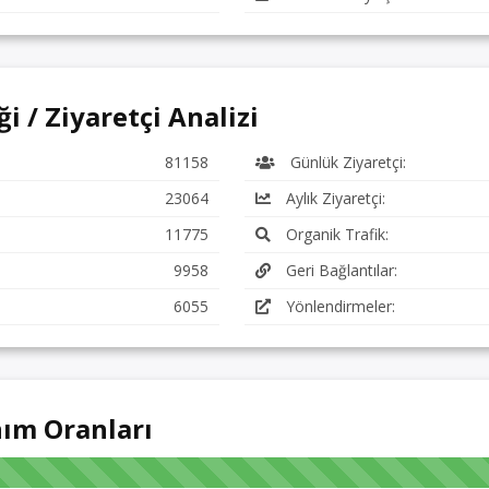
ği / Ziyaretçi Analizi
81158
Günlük Ziyaretçi:
23064
Aylık Ziyaretçi:
11775
Organik Trafik:
9958
Geri Bağlantılar:
6055
Yönlendirmeler:
nım Oranları