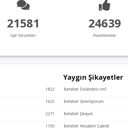
21581
24639
Üye Yorumları
Puanlamalar
Yaygın Şikayetler
1822
Betebet Dolandırıcı mı?
1625
Betebet Giremiyorum
2271
Betebet Şikayet
1195
Betebet Hesabım Çalındı