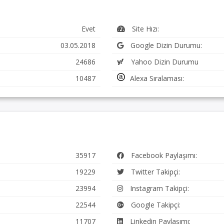
Evet
Site Hızı:
03.05.2018
Google Dizin Durumu:
24686
Yahoo Dizin Durumu
10487
Alexa Sıralaması:
i
35917
Facebook Paylaşımı:
19229
Twitter Takipçi:
23994
Instagram Takipçi:
22544
Google Takipçi:
11707
Linkedin Paylaşımı: