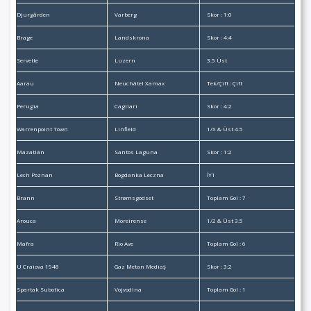
Djurgården
Varberg
Skor : 1:0
Brage
Landskrona
Skor : 4:4
Servette
Luzern
3.5 Üst
Aarau
Neuchâtel Xamax
Tek/Çift : Çift
Perugia
Cagliari
Skor : 4:2
Warrenpoint Town
Linfield
1/X & Üst 4.5
Mazatlán
Santos Laguna
Skor : 1:2
Lech Poznan
Bogdanka Leczna
İY1
Brann
Strømsgodset
Toplam Gol : 7
Arouca
Moreirense
1/2 & Üst 3.5
Mafra
Rio Ave
Toplam Gol : 6
U Craiova 1948
Gaz Metan Mediaş
Skor : 3:2
Spartak Subotica
Vojvodina
Toplam Gol : 1