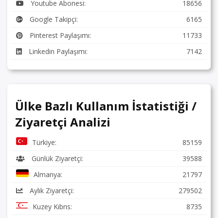
Youtube Abonesi:
18656
Google Takipçi:
6165
Pinterest Paylaşımı:
11733
Linkedin Paylaşımı:
7142
Ülke Bazlı Kullanım İstatistiği /
Ziyaretçi Analizi
Türkiye:
85159
Günlük Ziyaretçi:
39588
Almanya:
21797
Aylık Ziyaretçi:
279502
Kuzey Kıbrıs:
8735