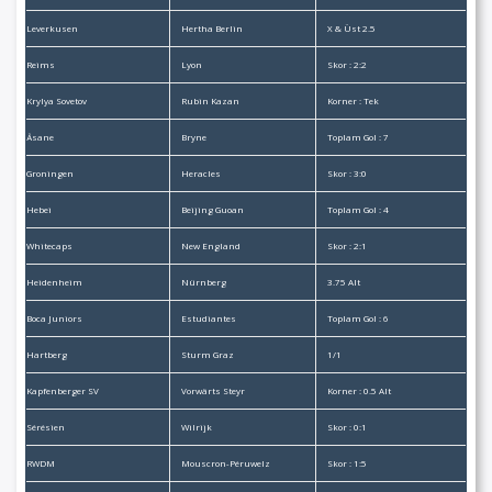
Leverkusen
Hertha Berlin
X & Üst 2.5
Reims
Lyon
Skor : 2:2
Krylya Sovetov
Rubin Kazan
Korner : Tek
Åsane
Bryne
Toplam Gol : 7
Groningen
Heracles
Skor : 3:0
Hebei
Beijing Guoan
Toplam Gol : 4
Whitecaps
New England
Skor : 2:1
Heidenheim
Nürnberg
3.75 Alt
Boca Juniors
Estudiantes
Toplam Gol : 6
Hartberg
Sturm Graz
1/1
Kapfenberger SV
Vorwärts Steyr
Korner : 0.5 Alt
Sérésien
Wilrijk
Skor : 0:1
RWDM
Mouscron-Péruwelz
Skor : 1:5