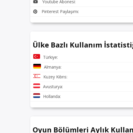
Youtube Abonesi:
Pinterest Paylaşımı:
Ülke Bazlı Kullanım İstatisti
Türkiye:
Almanya:
Kuzey Kıbrıs:
Avusturya:
Hollanda:
Oyun Bölümleri Aylık Kulla