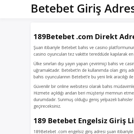
Skip
Betebet Giriş Adres
to
content
189Betebet .com Direkt Adre
Şuan itibariyle Betebet bahis ve casino platformun
casino oyuncuları tez vakitte tereddüde kapılarak en
Ülke sınırları dışı yayın yapan çevirimiçi bahis ve c
uğramaktadır. Betebet’in de kullanımda olan giriş ad
bahis oyuncularının Betebet’e bu yeni link aracılığı il
Güvenilir bir online websitesi olarak bahis müdaviml
Hizmete açıldığı andan beri müşteriyi memnun etme p
durumdadır. Sunmuş olduğu geniş yelpazeli bahisler ,
geçireceksiniz.
189 Betebet Engelsiz Giriş L
189Betebet .com engelsiz giriş adresi şuan itibariy