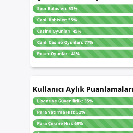
Spor Bahisleri:
53%
Canlı Bahisler:
55%
Casino Oyunları:
45%
Canlı Casino Oyunları:
77%
Poker Oyunları:
41%
Kullanıcı Aylık Puanlamalar
Lisans ve Güvenilirlik:
35%
Para Yatırma Hızı:
52%
Para Çekme Hızı:
69%