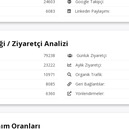
24603
Google Takipçi:
6083
Linkedin Paylaşımı:
ği / Ziyaretçi Analizi
79238
Günlük Ziyaretçi:
23222
Aylık Ziyaretçi:
10971
Organik Trafik:
8085
Geri Bağlantılar:
6360
Yönlendirmeler:
nım Oranları