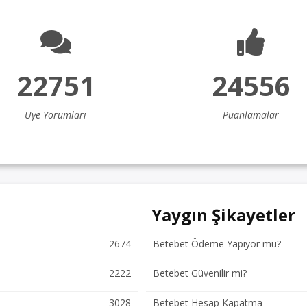
22751
24556
Üye Yorumları
Puanlamalar
Yaygın Şikayetler
2674
Betebet Ödeme Yapıyor mu?
2222
Betebet Güvenilir mi?
3028
Betebet Hesap Kapatma