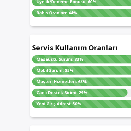
Üyelik/Deneme Bonusu:
60%
Bahis Oranları:
44%
Servis Kullanım Oranları
Masaüstü Sürüm:
33%
Mobil Sürüm:
85%
Müşteri Hizmetleri:
63%
Canlı Destek Birimi:
29%
Yeni Giriş Adresi:
50%