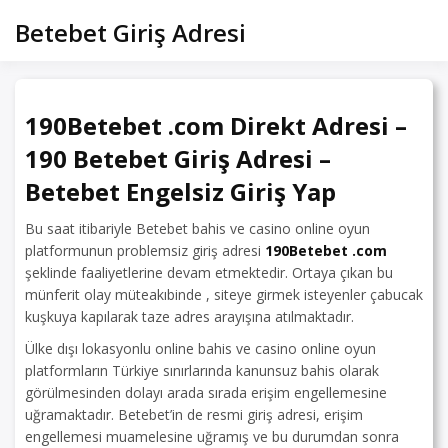
Skip
Betebet Giriş Adresi
to
content
190Betebet .com Direkt Adresi –
190 Betebet Giriş Adresi –
Betebet Engelsiz Giriş Yap
Bu saat itibariyle Betebet bahis ve casino online oyun
platformunun problemsiz giriş adresi
190Betebet .com
şeklinde faaliyetlerine devam etmektedir. Ortaya çıkan bu
münferit olay müteakıbinde , siteye girmek isteyenler çabucak
kuşkuya kapılarak taze adres arayışına atılmaktadır.
Ülke dışı lokasyonlu online bahis ve casino online oyun
platformların Türkiye sınırlarında kanunsuz bahis olarak
görülmesinden dolayı arada sırada erişim engellemesine
uğramaktadır. Betebet’in de resmi giriş adresi, erişim
engellemesi muamelesine uğramış ve bu durumdan sonra