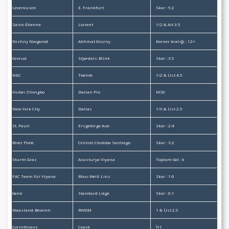
Leverkusen
E. Frankfurt
Skor : 5:2
Saint-Étienne
Lorient
1/2 & Alt 3.5
Nizhny Novgorod
Akhmat Grozny
Korner Aralığı : 12+
Grorud
Stjørdals-Blink
Skor : 3:5
NEC
Twente
1/2 & Üst 4.5
Hubei Zhongbo
Dalian Pro
MS0
New York City
Dallas
1/X & Üst 2.5
St. Pauli
Erzgebirge Aue
Skor : 2:4
River Plate
Central Córdoba Santiago
Skor : 3:2
Sturm Graz
Avusturya Viyana
Toplam Gol : 6
FAC Team für Viyana
Blau-Weiß Linz
Skor : 1:0
Genk
Standard Liège
Skor : 0:1
Waasland-Beveren
RWDM
1 & Üst 2.5
Corinthians
Ceará
İY1