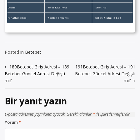
Desna
Kolos Kovalivka
Skor : 4:3
Panathinaikos
Apollon Smirnis
Gol Dk Aralığı : 61-75
Posted in
Betebet
Yazı
189Betebet Giriş Adresi – 189
191Betebet Giriş Adresi – 191
Betebet Güncel Adresi Değişti
Betebet Güncel Adresi Değişti
gezinmesi
mi?
mi?
Bir yanıt yazın
E-posta adresiniz yayınlanmayacak.
Gerekli alanlar
*
ile işaretlenmişlerdir
Yorum
*