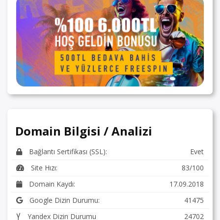
Domain Bilgisi / Analizi
Bağlantı Sertifikası (SSL):
Evet
Site Hızı:
83/100
Domain Kaydı:
17.09.2018
Google Dizin Durumu:
41475
Yandex Dizin Durumu
24702