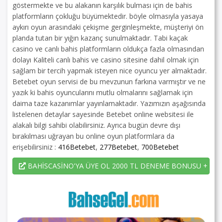
göstermekte ve bu alakanın karşılık bulması için de bahis
platformların çokluğu büyümektedir. böyle olmasıyla yasaya
aykırı oyun arasındaki çekişme gerginleşmekte, müşteriyi ön
planda tutan bir yığın kazanç sunulmaktadır. Tabi kaçak
casino ve canlı bahis platformların oldukça fazla olmasından
dolayı Kaliteli canlı bahis ve casino sitesine dahil olmak için
sağlam bir tercih yapmak isteyen nice oyuncu yer almaktadır.
Betebet oyun servisi de bu mevzunun farkına varmıştır ve ne
yazık ki bahis oyuncularını mutlu olmalarını sağlamak için
daima taze kazanımlar yayınlamaktadır. Yazımızın aşağısında
listelenen detaylar sayesinde Betebet online websitesi ile
alakalı bilgi sahibi olabilirsiniz. Ayrıca bugün devre dışı
bırakılması uğrayan bu online oyun platformlara da
erişebilirsiniz :
416Betebet
,
277Betebet
,
700Betebet
BAHİSCASİNO'YA ÜYE OL 2000 TL DENEME BONUSU + 225