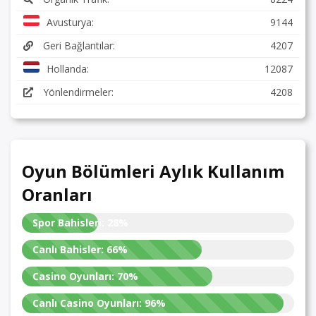
Avusturya:
9144
Geri Bağlantılar:
4207
Hollanda:
12087
Yönlendirmeler:
4208
Oyun Bölümleri Aylık Kullanım
Oranları
Spor Bahisleri:
28%
Canlı Bahisler:
66%
Casino Oyunları:
70%
Canlı Casino Oyunları:
96%