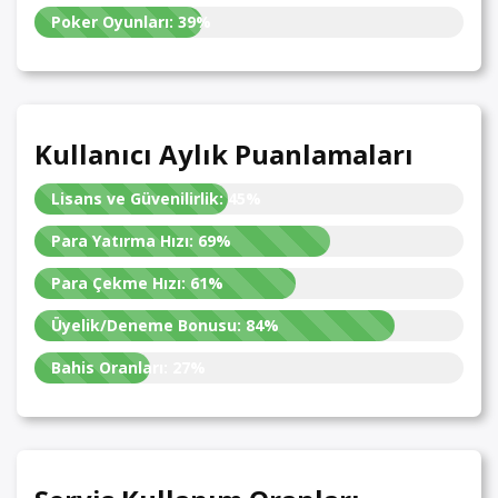
Poker Oyunları:
39%
Kullanıcı Aylık Puanlamaları
Lisans ve Güvenilirlik:
45%
Para Yatırma Hızı:
69%
Para Çekme Hızı:
61%
Üyelik/Deneme Bonusu:
84%
Bahis Oranları:
27%