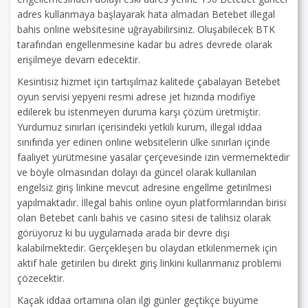
adres kullanmaya başlayarak hata almadan Betebet illegal
bahis online websitesine uğrayabilirsiniz. Oluşabilecek BTK
tarafından engellenmesine kadar bu adres devrede olarak
erişilmeye devam edecektir.
Kesintisiz hizmet için tartışılmaz kalitede çabalayan Betebet
oyun servisi yepyeni resmi adrese jet hızında modifiye
edilerek bu istenmeyen duruma karşı çözüm üretmiştir.
Yurdumuz sınırları içerisindeki yetkili kurum, illegal iddaa
sınıfında yer edinen online websitelerin ülke sınırları içinde
faaliyet yürütmesine yasalar çerçevesinde izin vermemektedir
ve böyle olmasından dolayı da güncel olarak kullanılan
engelsiz giriş linkine mevcut adresine engellme getirilmesi
yapılmaktadır. İllegal bahis online oyun platformlarından birisi
olan Betebet canlı bahis ve casino sitesi de talihsiz olarak
görüyoruz ki bu uygulamada arada bir devre dışı
kalabilmektedir. Gerçekleşen bu olaydan etkilenmemek için
aktif hale getirilen bu direkt giriş linkini kullanmanız problemi
çözecektir.
Kaçak iddaa ortamına olan ilgi günler geçtikçe büyüme