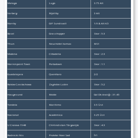
Malaga
Lugo
3.75 Alt
Varberg
Mjällby
3 Alt
Norrby
GIF Sundsvall
1/X & Alt 4.5
Basel
Grasshopper
Skor : 5:3
Thun
Neuchâtel Xamax
MS1
Modena
Cittadella
Skor : 2:3
Warrenpoint Town
Portadown
Skor : 1:1
Guadalajara
Querétaro
2/2
Raków Czestochowa
Zaglebie Lubin
Skor : 5:2
Haugesund
Molde
Gol Dk Aralığı : 31-45
Tondela
Marítimo
3.5 Üst
Nacional
Académica
3.25 Üst
U Craiova 1948
ChHindistan Târgovişte
Skor : 4:3
Radnicki Nis
Proleter Novi Sad
İY1