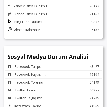
Yandex Dizin Durumu
20447
Yahoo Dizin Durumu
21162
Bing Dizin Durumu
9847
Alexa Sıralaması:
6187
Sosyal Medya Durum Analizi
Facebook Takipçi:
43427
Facebook Paylaşımı:
19104
Facebook Yorumu:
24199
Twitter Takipçi:
20877
Twitter Paylaşımı:
24205
Instagram Takipçi:
44865