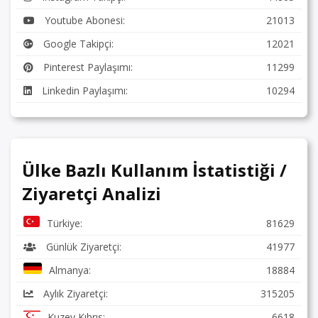
Youtube Abonesi:
21013
Google Takipçi:
12021
Pinterest Paylaşımı:
11299
Linkedin Paylaşımı:
10294
Ülke Bazlı Kullanım İstatistiği /
Ziyaretçi Analizi
Türkiye:
81629
Günlük Ziyaretçi:
41977
Almanya:
18884
Aylık Ziyaretçi:
315205
Kuzey Kıbrıs:
6618