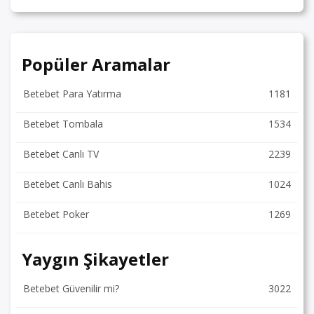
Popüler Aramalar
Betebet Para Yatırma
1181
Betebet Tombala
1534
Betebet Canlı TV
2239
Betebet Canlı Bahis
1024
Betebet Poker
1269
Yaygın Şikayetler
Betebet Güvenilir mi?
3022