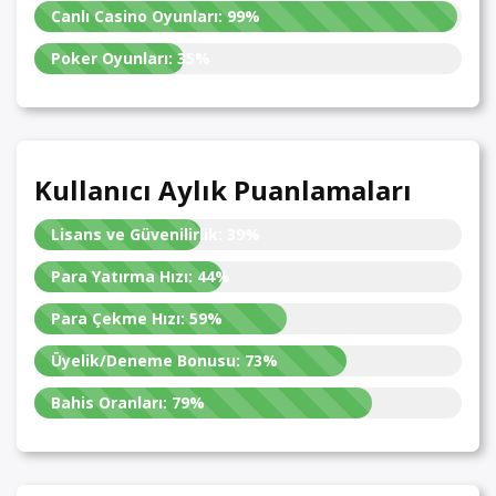
Canlı Casino Oyunları:
99%
Poker Oyunları:
35%
Kullanıcı Aylık Puanlamaları
Lisans ve Güvenilirlik:
39%
Para Yatırma Hızı:
44%
Para Çekme Hızı:
59%
Üyelik/Deneme Bonusu:
73%
Bahis Oranları:
79%