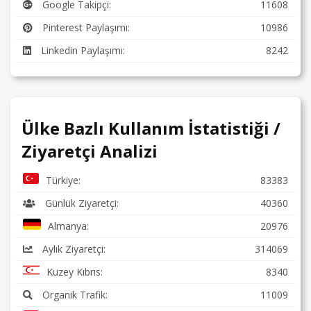
Google Takipçi:
11608
Pinterest Paylaşımı:
10986
Linkedin Paylaşımı:
8242
Ülke Bazlı Kullanım İstatistiği /
Ziyaretçi Analizi
Türkiye:
83383
Günlük Ziyaretçi:
40360
Almanya:
20976
Aylık Ziyaretçi:
314069
Kuzey Kıbrıs:
8340
Organik Trafik:
11009