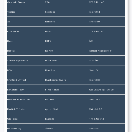
Vasco da Gama
CSA
X/2 & Üst 4.5
Teplice
Slovácko
Skor : 0:4
OB
Randers
Skor : 4:0
Elite 3000
Hobro
1/X & Üst 4.5
Ilves
HIFK
İY2
Bastia
Nancy
Korner Aralığı : 9-11
Slaven Koprivnica
Istra 1961
3.25 Üst
MVV
Den Bosch
Skor : 5:1
Sheffield United
Blackburn Rovers
Skor : 0:0
Longford Town
Finn Harps
Gol Dk Aralığı : 76-90
Heart of Midlothian
Dundee
Skor : 4:2
Partick Thistle
Ayr United
X & Üst 2.5
UD Ibiza
Malaga
1/X & Üst 4.5
Hammarby
Örebro
Skor : 5:1