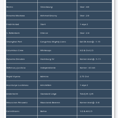
Reims
Strasbourg
Skor : 4:0
Dinamo Moskova
Akhmat Grozny
Skor : 2:0
Fredrikstad
Start
1 veya 2
S. Rotterdam
Vitesse
Skor : 2:4
Shanghai Port
Cangzhou Mighty Lions
Gol Dk Aralığı : 1-15
Columbus Crew
Whitecaps
X/2 & Üst 2.5
Dynamo Dresden
Hamburg SV
Korner Aralığı : 9-11
Defensa y Justicia
Independiente
Korner : 4.5 Alt
Rapid Viyana
Admira
2.75 Üst
Avusturya Lustenau
Amstetten
1 veya 2
Anderlecht
Standard Liège
Tek/Çift : Çift
Mouscron-Péruwelz
Waasland-Beveren
Korner Aralığı : 0-8
Corinthians
Bahia
1/2 & Alt 2.5