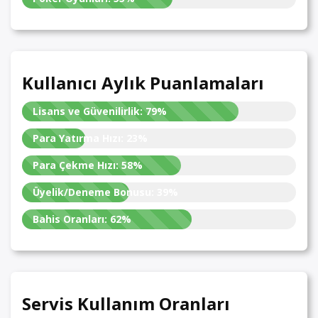
Kullanıcı Aylık Puanlamaları
Lisans ve Güvenilirlik:
79%
Para Yatırma Hızı:
23%
Para Çekme Hızı:
58%
Üyelik/Deneme Bonusu:
39%
Bahis Oranları:
62%
Servis Kullanım Oranları