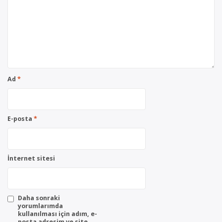
Ad
*
E-posta
*
İnternet sitesi
Daha sonraki
yorumlarımda
kullanılması için adım, e-
posta adresim ve site