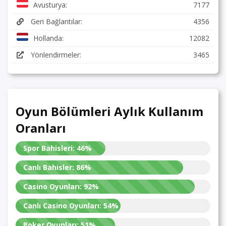
Avusturya:
7177
Geri Bağlantılar:
4356
Hollanda:
12082
Yönlendirmeler:
3465
Oyun Bölümleri Aylık Kullanım
Oranları
Spor Bahisleri:
46%
Canlı Bahisler:
86%
Casino Oyunları:
92%
Canlı Casino Oyunları:
54%
Poker Oyunları:
51%