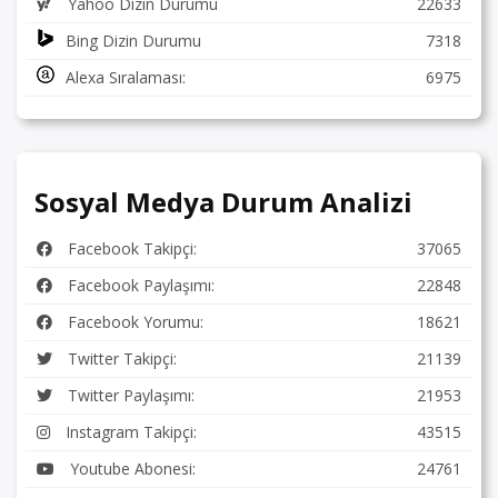
Yahoo Dizin Durumu
22633
Bing Dizin Durumu
7318
Alexa Sıralaması:
6975
Sosyal Medya Durum Analizi
Facebook Takipçi:
37065
Facebook Paylaşımı:
22848
Facebook Yorumu:
18621
Twitter Takipçi:
21139
Twitter Paylaşımı:
21953
Instagram Takipçi:
43515
Youtube Abonesi:
24761