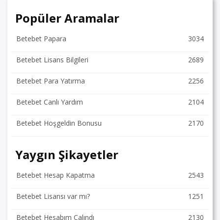
Popüler Aramalar
Betebet Papara
3034
Betebet Lisans Bilgileri
2689
Betebet Para Yatırma
2256
Betebet Canlı Yardım
2104
Betebet Hoşgeldin Bonusu
2170
Yaygın Şikayetler
Betebet Hesap Kapatma
2543
Betebet Lisansı var mı?
1251
Betebet Hesabım Çalındı
2130