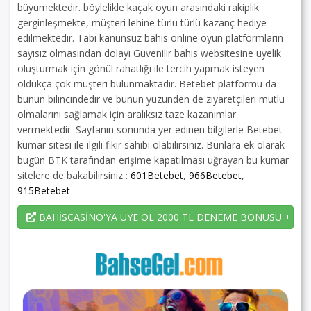
büyümektedir. böylelikle kaçak oyun arasındaki rakiplik
gerginleşmekte, müşteri lehine türlü türlü kazanç hediye
edilmektedir. Tabi kanunsuz bahis online oyun platformların
sayısız olmasından dolayı Güvenilir bahis websitesine üyelik
oluşturmak için gönül rahatlığı ile tercih yapmak isteyen
oldukça çok müşteri bulunmaktadır. Betebet platformu da
bunun bilincindedir ve bunun yüzünden de ziyaretçileri mutlu
olmalarını sağlamak için aralıksız taze kazanımlar
vermektedir. Sayfanın sonunda yer edinen bilgilerle Betebet
kumar sitesi ile ilgili fikir sahibi olabilirsiniz. Bunlara ek olarak
bugün BTK tarafından erişime kapatılması uğrayan bu kumar
sitelere de bakabilirsiniz :
601Betebet
,
966Betebet
,
915Betebet
BAHİSCASİNO'YA ÜYE OL 2000 TL DENEME BONUSU + 225