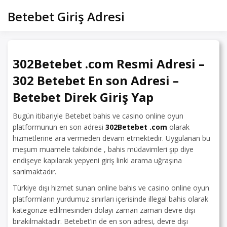
Skip
Betebet Giriş Adresi
to
content
302Betebet .com Resmi Adresi –
302 Betebet En son Adresi –
Betebet Direk Giriş Yap
Bugün itibariyle Betebet bahis ve casino online oyun
platformunun en son adresi
302Betebet .com
olarak
hizmetlerine ara vermeden devam etmektedir. Uygulanan bu
meşum muamele takibinde , bahis müdavimleri şıp diye
endişeye kapılarak yepyeni giriş linki arama uğraşına
sarılmaktadır.
Türkiye dışı hizmet sunan online bahis ve casino online oyun
platformların yurdumuz sınırları içerisinde illegal bahis olarak
kategorize edilmesinden dolayı zaman zaman devre dışı
bırakılmaktadır. Betebet’in de en son adresi, devre dışı