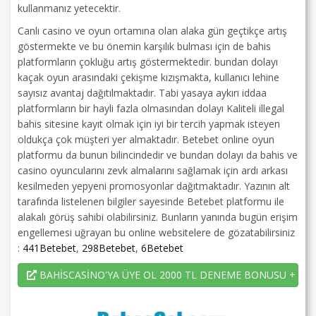
kullanmanız yetecektir.
Canlı casino ve oyun ortamına olan alaka gün geçtikçe artış
göstermekte ve bu önemin karşılık bulması için de bahis
platformların çokluğu artış göstermektedir. bundan dolayı
kaçak oyun arasındaki çekişme kızışmakta, kullanıcı lehine
sayısız avantaj dağıtılmaktadır. Tabi yasaya aykırı iddaa
platformların bir hayli fazla olmasından dolayı Kaliteli illegal
bahis sitesine kayıt olmak için iyi bir tercih yapmak isteyen
oldukça çok müşteri yer almaktadır. Betebet online oyun
platformu da bunun bilincindedir ve bundan dolayı da bahis ve
casino oyuncularını zevk almalarını sağlamak için ardı arkası
kesilmeden yepyeni promosyonlar dağıtmaktadır. Yazının alt
tarafında listelenen bilgiler sayesinde Betebet platformu ile
alakalı görüş sahibi olabilirsiniz. Bunların yanında bugün erişim
engellemesi uğrayan bu online websitelere de gözatabilirsiniz
:
441Betebet
,
298Betebet
,
6Betebet
BAHİSCASİNO'YA ÜYE OL 2000 TL DENEME BONUSU + 225