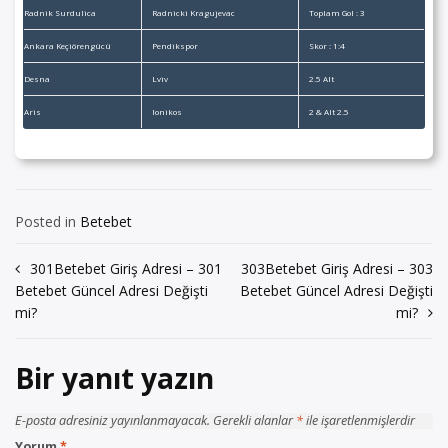
Radnik Surdulica
Radnicki Kragujevac
Toplam Gol : 3
Ankara Keçiörengücü
Pendikspor
Skor : 1:4
Desna
Lviv
2.5 Alt
Aris
Ionikos
2 & Alt 2.5
Posted in
Betebet
Yazı
301Betebet Giriş Adresi – 301
303Betebet Giriş Adresi – 303
Betebet Güncel Adresi Değişti
Betebet Güncel Adresi Değişti
gezinmesi
mi?
mi?
Bir yanıt yazın
E-posta adresiniz yayınlanmayacak.
Gerekli alanlar
*
ile işaretlenmişlerdir
Yorum
*