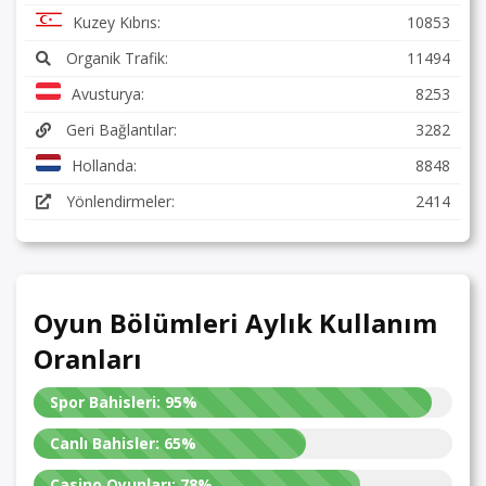
Kuzey Kıbrıs:
10853
Organik Trafik:
11494
Avusturya:
8253
Geri Bağlantılar:
3282
Hollanda:
8848
Yönlendirmeler:
2414
Oyun Bölümleri Aylık Kullanım
Oranları
Spor Bahisleri:
95%
Canlı Bahisler:
65%
Casino Oyunları:
78%