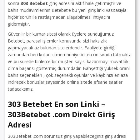
sonra
303 Betebet
giriş adresini aktif hale getirmiştir ve
bahis müdavimlerinin Betebet’e bu yeni giriş linki vasıtasıyla
hiçbir sorun ile rastlaşmadan ulaşabilmesi ihtiyacını
gidermiştir.
Güvenilir bir kumar sitesi olarak üyelere sunduğumuz
Betebet, parasal işlemler konusunda sizi haksızlık
yapmayacak az bulunan sitelerdendir. Faaliyete girdiği
zamandan beri kullanıcı memnuniyetini en ön sırada tutmakta
ve bu suretle binlerce bir müşteri sayısı kazanmayı muvaffak
olma başarısı göstermiş durumdadır. Bahşettiği yüksek oranlı
bahis seçenekleri , çok seçenekli oyunlar ve kaybınızı en aza
indirecek bonuslar sayesinde online sitede efsane saatler
tadacaksınız.
303 Betebet En son Linki –
303Betebet .com Direkt Giriş
Adresi
303Betebet .com sorunsuz giriş yapabileceğiniz giriş adresi