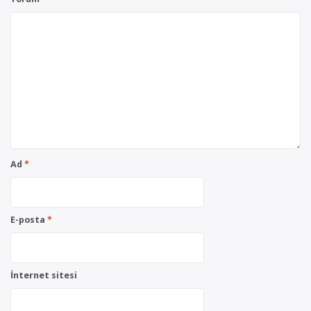
Ad
*
E-posta
*
İnternet sitesi