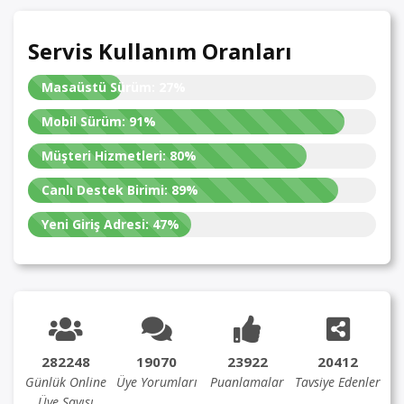
Servis Kullanım Oranları
Masaüstü Sürüm:
27%
Mobil Sürüm:
91%
Müşteri Hizmetleri:
80%
Canlı Destek Birimi:
89%
Yeni Giriş Adresi:
47%
282248
19070
23922
20412
Günlük Online
Üye Yorumları
Puanlamalar
Tavsiye Edenler
Üye Sayısı