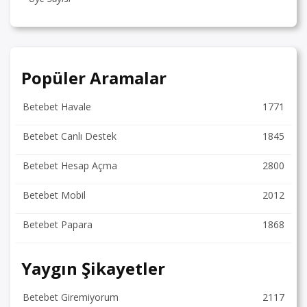
Popüler Aramalar
Betebet Havale
1771
Betebet Canlı Destek
1845
Betebet Hesap Açma
2800
Betebet Mobil
2012
Betebet Papara
1868
Yaygın Şikayetler
Betebet Giremiyorum
2117