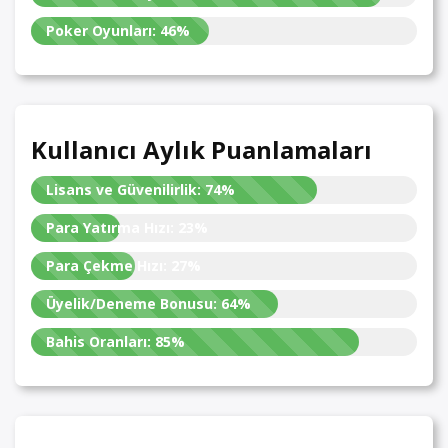
Poker Oyunları:
46%
Kullanıcı Aylık Puanlamaları
Lisans ve Güvenilirlik:
74%
Para Yatırma Hızı:
23%
Para Çekme Hızı:
27%
Üyelik/Deneme Bonusu:
64%
Bahis Oranları:
85%