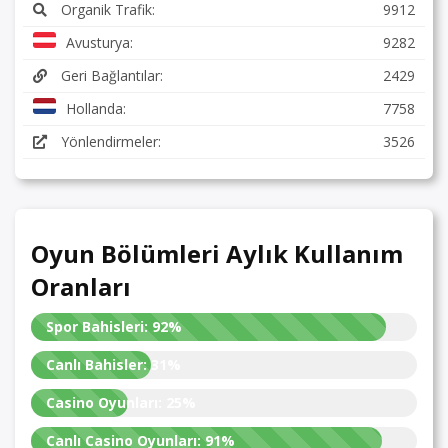
Organik Trafik:
9912
Avusturya:
9282
Geri Bağlantılar:
2429
Hollanda:
7758
Yönlendirmeler:
3526
Oyun Bölümleri Aylık Kullanım
Oranları
Spor Bahisleri:
92%
Canlı Bahisler:
31%
Casino Oyunları:
25%
Canlı Casino Oyunları:
91%