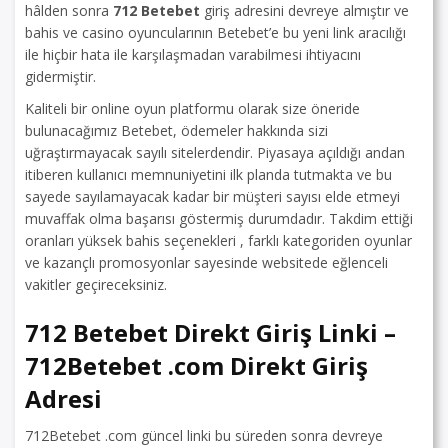
hâlden sonra
712 Betebet
giriş adresini devreye almıştır ve
bahis ve casino oyuncularının Betebet’e bu yeni link aracılığı
ile hiçbir hata ile karşılaşmadan varabilmesi ihtiyacını
gidermiştir.
Kaliteli bir online oyun platformu olarak size öneride
bulunacağımız Betebet, ödemeler hakkında sizi
uğraştırmayacak sayılı sitelerdendir. Piyasaya açıldığı andan
itiberen kullanıcı memnuniyetini ilk planda tutmakta ve bu
sayede sayılamayacak kadar bir müşteri sayısı elde etmeyi
muvaffak olma başarısı göstermiş durumdadır. Takdim ettiği
oranları yüksek bahis seçenekleri , farklı kategoriden oyunlar
ve kazançlı promosyonlar sayesinde websitede eğlenceli
vakitler geçireceksiniz.
712 Betebet Direkt Giriş Linki –
712Betebet .com Direkt Giriş
Adresi
712Betebet .com güncel linki bu süreden sonra devreye