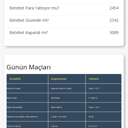
Betebet Para Yatırıyor mu?
2454
Betebet Güvenilir mi?
2342
Betebet Kapandı mı?
3089
Günün Maçları
Evsahibi
Deplasman
Tahmin
Kayserispor
Adana Demirspor
Skor : 0:2
Boluspor
Göztepe
X veya 2
Real Sociedad
Real Betis
Skor : 3:4
Wolverhampton Wanderers
Leeds United
MS0
Salernitana
Lazio
2.5 Üst